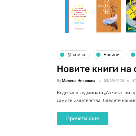
@-книги
Новини
Новите книги на 
By
Милена Николова
03/05/2026
1
Веднъж в седмицата „Аз чета“ ви п
самите издателства. Следете наши
Прочети още