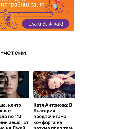
-четени
ща, които
Катя Антонова: В
чават
България
ла по "13
предпочитаме
ини защо" от
комфорта на
на на Джей
разума пред този