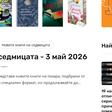
Най
Новите книги на седмицата
седмицата - 3 май 2026
0 мин.
редставя новите книги на пазара, подбрани от
я специален формат, но продължавайте да…
19 не
отли
сериа
прич
рома