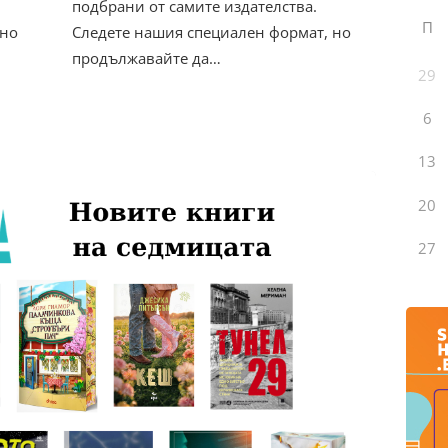
подбрани от самите издателства.
П
 но
Следете нашия специален формат, но
продължавайте да…
29
6
13
20
27