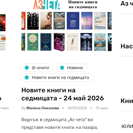
Аз 
Нас
@-книги
Новини
Новите книги на седмицата
Новите книги на
6
седмицата - 24 май 2026
Кни
0 мин.
By
Милена Николова
24/05/2026
15 мин.
Веднъж в седмицата „Аз чета“ ви
представя новите книги на пазара,