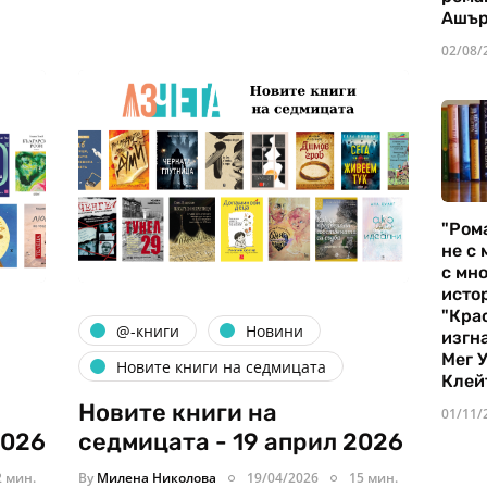
Ашъ
02/08/
"Ром
не с 
с мно
истор
"Кра
@-книги
Новини
изгн
Мег 
Новите книги на седмицата
Клей
Новите книги на
01/11/
2026
седмицата - 19 април 2026
2 мин.
By
Милена Николова
19/04/2026
15 мин.