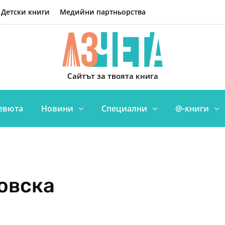
Детски книги
Медийни партньорства
Сайтът за твоята книга
евюта
Новини
Специални
@-книги
овска