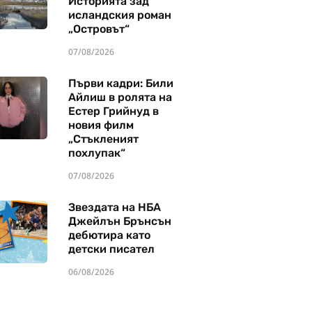
Историята зад
исландския роман
„Островът“
07/08/2026
Първи кадри: Били
Айлиш в ролята на
Естер Грийнуд в
новия филм
„Стъкленият
похлупак“
07/08/2026
Звездата на НБА
Джейлън Брънсън
дебютира като
детски писател
06/08/2026