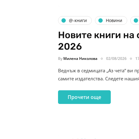
@-книги
Новини
Новите книги на 
2026
By
Милена Николова
02/08/2026
1
Веднъж в седмицата „Аз чета“ ви п
самите издателства. Следете наши
Прочети още