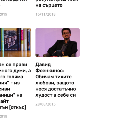
р
на сърцето
2019
16/11/2018
ан се прави
Давид
много думи, а
Фоенкинос:
го голяма
Обичам тихите
ия" - из
любови, защото
сиви
нося достатъчно
аници" на
лудост в себе си
Уайт
28/08/2015
тън [откъс]
2019