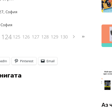
127, София
, София
124
3
125
126
127
128
129
130
kedIn
Pinterest
Email
книгата
Аз 