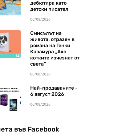
дебютира като
детски писател
06/08/2026
Смисълът на
живота, отразен в
романа на Генки
Кавамура „Ако
котките изчезнат от
света“
06/08/2026
Най-продаваните -
6 август 2026
06/08/2026
чета във Facebook