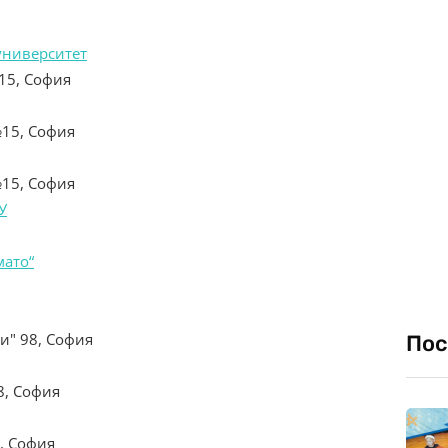
университет
 15, София
№15, София
№15, София
У
мато“
ки" 98, София
Пос
8, София
А, София