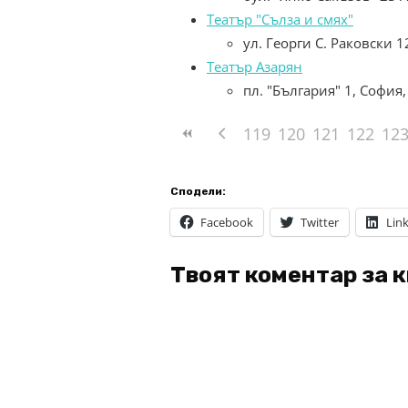
Театър "Сълза и смях"
ул. Георги С. Раковски 
Театър Азарян
пл. "България" 1, София
119
120
121
122
12
Сподели:
Facebook
Twitter
Lin
Твоят коментар за 