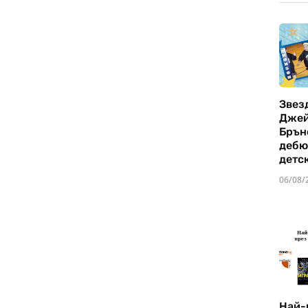
Звез
Дже
Брън
дебю
детс
06/08/
Най-