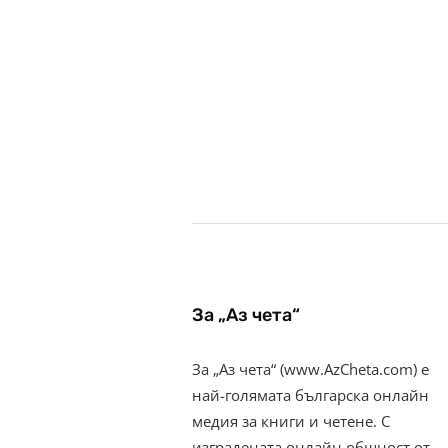
За „Аз чета“
За „Аз чета“ (www.AzCheta.com) е
най-голямата българска онлайн
медия за книги и четене. С
изградената онлайн общност от