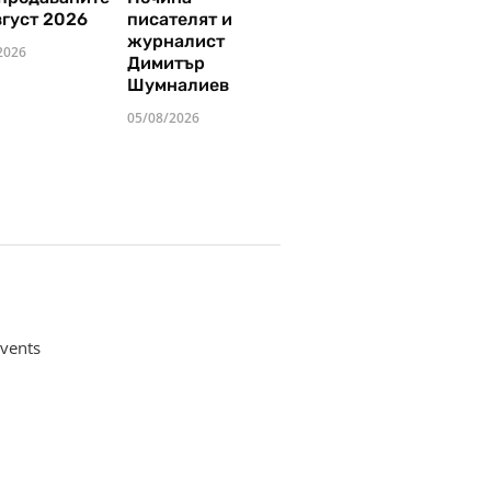
вгуст 2026
писателят и
журналист
2026
Димитър
Шумналиев
05/08/2026
vents