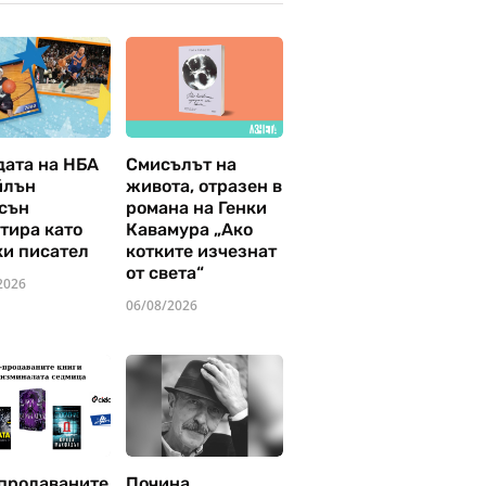
дата на НБА
Смисълът на
йлън
живота, отразен в
сън
романа на Генки
тира като
Кавамура „Ако
ки писател
котките изчезнат
от света“
2026
06/08/2026
продаваните
Почина