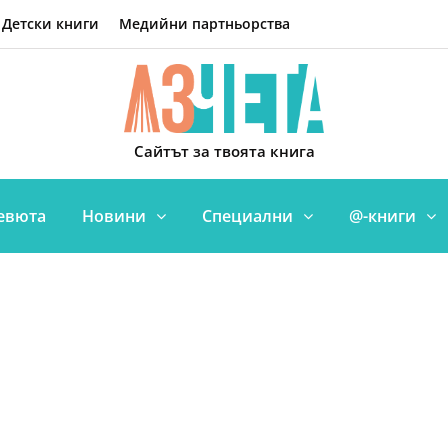
Детски книги
Медийни партньорства
Сайтът за твоята книга
евюта
Новини
Специални
@-книги