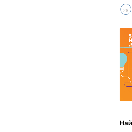
28
Най