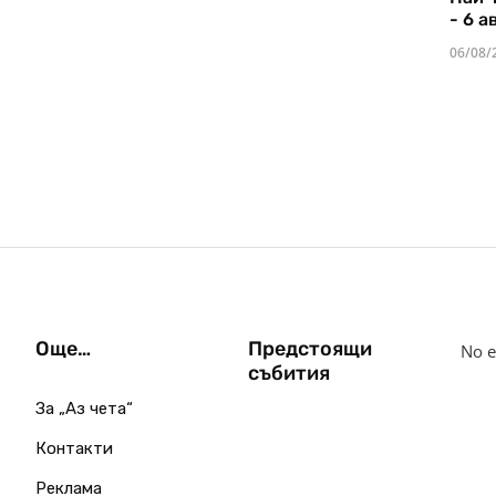
- 6 а
06/08/
Още…
Предстоящи
No e
събития
За „Аз чета“
Контакти
Реклама