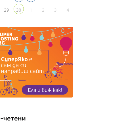
29
1
2
3
4
30
-четени