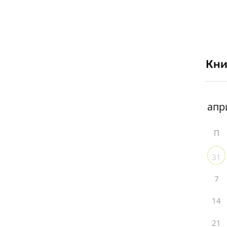
Кни
П
31
7
14
21