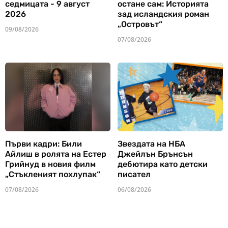
седмицата - 9 август
остане сам: Историята
2026
зад исландския роман
„Островът“
09/08/2026
07/08/2026
Първи кадри: Били
Звездата на НБА
Айлиш в ролята на Естер
Джейлън Брънсън
Грийнуд в новия филм
дебютира като детски
„Стъкленият похлупак“
писател
07/08/2026
06/08/2026