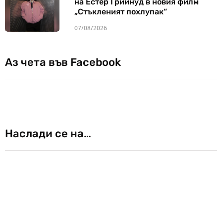
на Естер Грийнуд в новия филм
„Стъкленият похлупак“
07/08/2026
Аз чета във Facebook
Наслади се на…