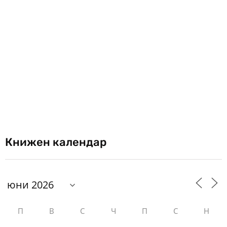
Книжен календар
П
В
С
Ч
П
С
Н