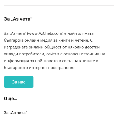
За „Аз чета“
За „Аз чета“ (www.AzCheta.com) е най-голямата
българска онлайн медия за книги и четене. С
изградената онлайн общност от няколко десетки
хиляди потребители, сайтът е основен източник на
информация за най-новото в света на книгите в
българското интернет пространство.
За нас
Още…
За „Аз чета“