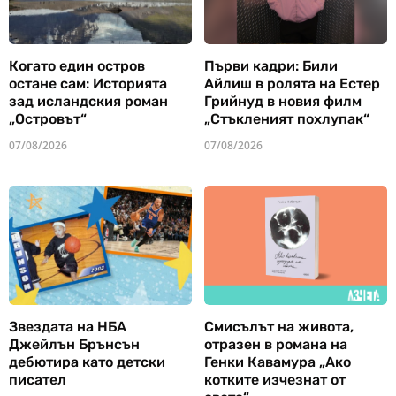
Когато един остров
Първи кадри: Били
остане сам: Историята
Айлиш в ролята на Естер
зад исландския роман
Грийнуд в новия филм
„Островът“
„Стъкленият похлупак“
07/08/2026
07/08/2026
Звездата на НБА
Смисълът на живота,
Джейлън Брънсън
отразен в романа на
дебютира като детски
Генки Кавамура „Ако
писател
котките изчезнат от