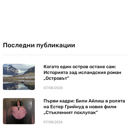
Последни публикации
Когато един остров остане сам:
Историята зад исландския роман
„Островът“
07/08/2026
Първи кадри: Били Айлиш в ролята
на Естер Грийнуд в новия филм
„Стъкленият похлупак“
07/08/2026