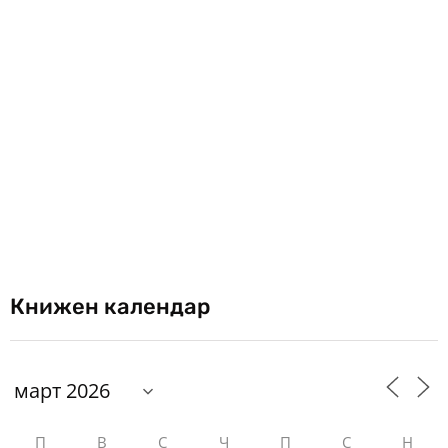
Книжен календар
П
В
С
Ч
П
С
Н