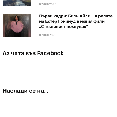
07/08/2026
Първи кадри: Били Айлиш в ролята
на Естер Грийнуд в новия филм
„Стъкленият похлупак“
07/08/2026
Аз чета във Facebook
Наслади се на…