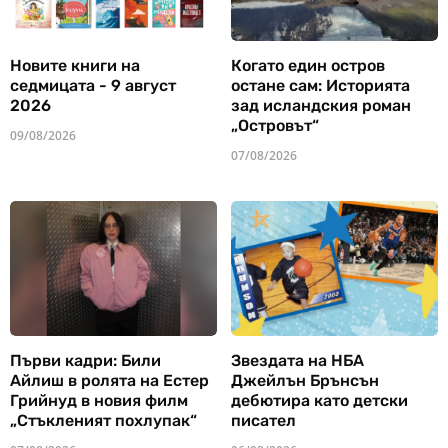
Новите книги на
Когато един остров
седмицата - 9 август
остане сам: Историята
2026
зад исландския роман
„Островът“
09/08/2026
07/08/2026
Първи кадри: Били
Звездата на НБА
Айлиш в ролята на Естер
Джейлън Брънсън
Грийнуд в новия филм
дебютира като детски
„Стъкленият похлупак“
писател