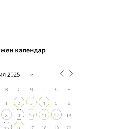
жен календар
В
С
Ч
П
С
Н
1
5
6
2
3
4
+
+
13
8
9
10
11
12
17
18
19
20
15
16