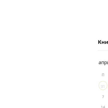
Кни
П
31
7
14