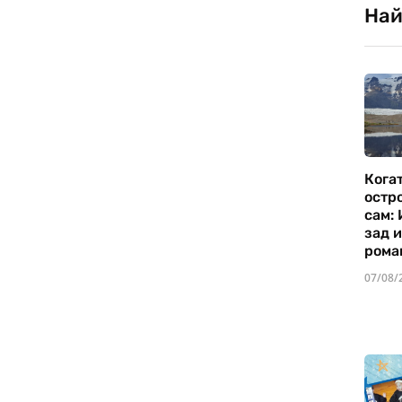
Най
Кога
остр
сам:
зад 
рома
07/08/