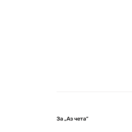
За „Аз чета“