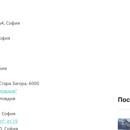
№4, София
София
фия
Стара Загора, 6000
ловдив"
Пловдив
Пос
, София
т”, ет.19
0, София