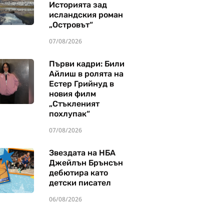
Историята зад
исландския роман
„Островът“
07/08/2026
Първи кадри: Били
Айлиш в ролята на
Естер Грийнуд в
новия филм
„Стъкленият
похлупак“
07/08/2026
Звездата на НБА
Джейлън Брънсън
дебютира като
детски писател
06/08/2026