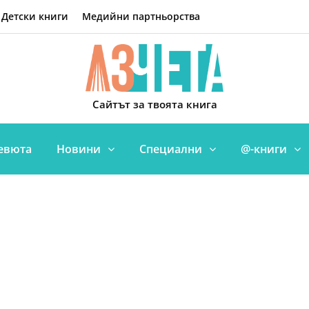
Детски книги
Медийни партньорства
Сайтът за твоята книга
евюта
Новини
Специални
@-книги