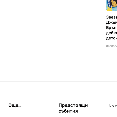
Звез
Дже
Брън
дебю
детс
06/08/
Още…
Предстоящи
No e
събития