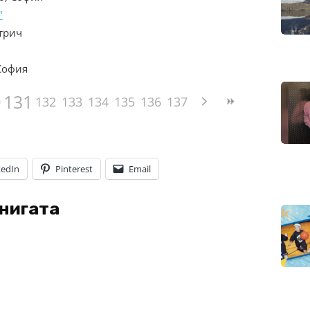
"
етрич
 София
131
0
132
133
134
135
136
137
kedIn
Pinterest
Email
книгата