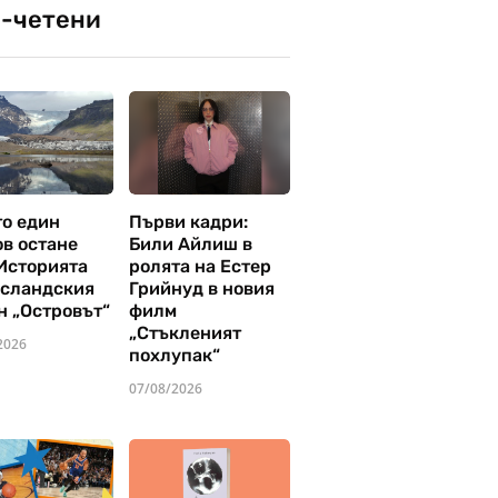
-четени
то един
Първи кадри:
ов остане
Били Айлиш в
 Историята
ролята на Естер
исландския
Грийнуд в новия
н „Островът“
филм
„Стъкленият
2026
похлупак“
07/08/2026