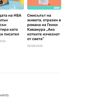
дата на НБА
Смисълът на
йлън
живота, отразен в
сън
романа на Генки
тира като
Кавамура „Ако
ки писател
котките изчезнат
от света“
2026
06/08/2026
vents