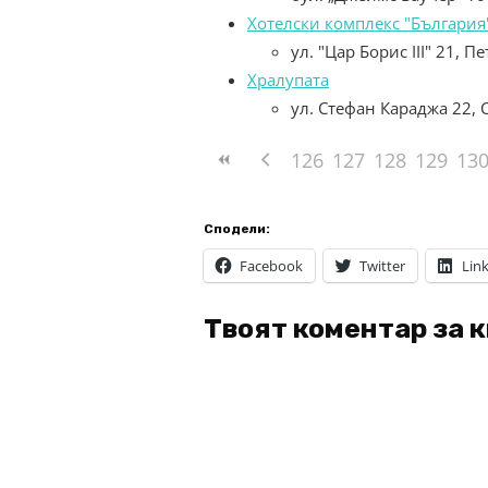
Хотелски комплекс "България
ул. "Цар Борис III" 21, П
Хралупата
ул. Стефан Караджа 22,
126
127
128
129
13
Сподели:
Facebook
Twitter
Lin
Твоят коментар за 