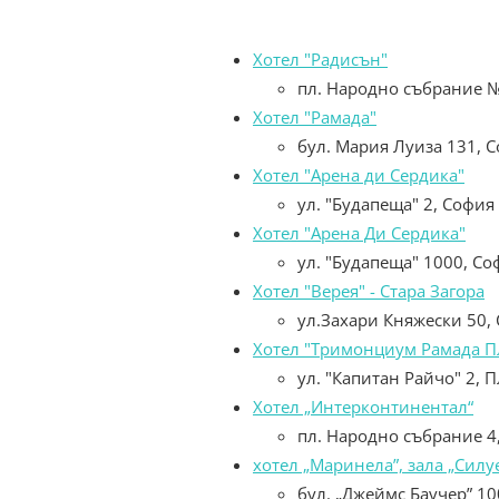
Хотел "Радисън"
пл. Народно събрание 
Хотел "Рамада"
бул. Мария Луиза 131, 
Хотел "Арена ди Сердика"
ул. "Будапеща" 2, София
Хотел "Арена Ди Сердика"
ул. "Будапеща" 1000, Со
Хотел "Верея" - Стара Загора
ул.Захари Княжески 50, 
Хотел "Тримонциум Рамада П
ул. "Капитан Райчо" 2, 
Хотел „Интерконтинентал“
пл. Народно събрание 4
хотел „Маринела”, зала „Силуе
бул. „Джеймс Баучер” 10