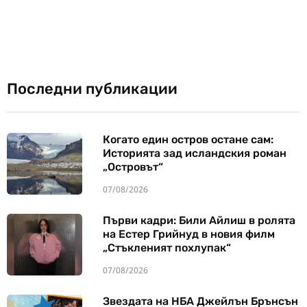
Последни публикации
Когато един остров остане сам:
Историята зад исландския роман
„Островът“
07/08/2026
Първи кадри: Били Айлиш в ролята
на Естер Грийнуд в новия филм
„Стъкленият похлупак“
07/08/2026
Звездата на НБА Джейлън Брънсън