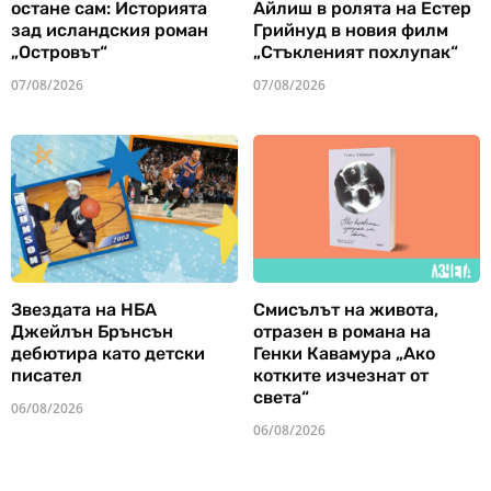
остане сам: Историята
Айлиш в ролята на Естер
зад исландския роман
Грийнуд в новия филм
„Островът“
„Стъкленият похлупак“
07/08/2026
07/08/2026
Звездата на НБА
Смисълът на живота,
Джейлън Брънсън
отразен в романа на
дебютира като детски
Генки Кавамура „Ако
писател
котките изчезнат от
света“
06/08/2026
06/08/2026