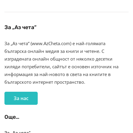
За „Аз чета“
За „Аз чета“ (www.AzCheta.com) е най-голямата
българска онлайн медия за книги и четене. С
изградената онлайн общност от няколко десетки
хиляди потребители, сайтът е основен източник на
информация за най-новото в света на книгите в
българското интернет пространство.
За нас
Още…
За „Аз чета“