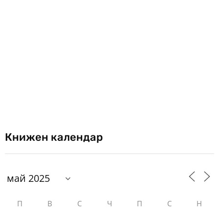
Книжен календар
П
В
С
Ч
П
С
Н