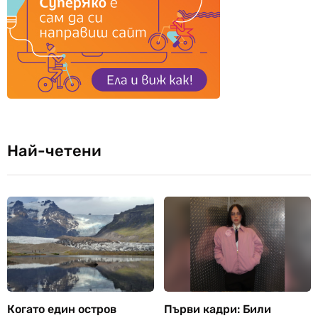
Най-четени
Когато един остров
Първи кадри: Били