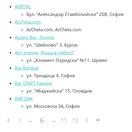
AVRTIKL
Бул. “Александър Стамболийски” 20В, София
AzCheta.com
AzCheta.com, AzCheta.com
Azzaro Bar - Бургас
ул. "Шейново" 3, Бургас
Aрт-ателие „Къща в небето”
ул. „Климент Охридски” №11, Шумен
Bar Barabar
ул. Триадица 4, София
Bar CRAFT Kapana
ул. "Абаджийска" 15, Пловдив
BAR DAK
ул. Московска 3А, София
6
1
11
12