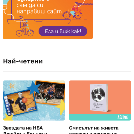
Най-четени
Звездата на НБА
Смисълът на живота,
Джейлън Брънсън
отразен в романа на