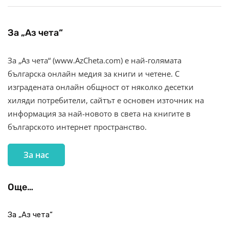
За „Аз чета“
За „Аз чета“ (www.AzCheta.com) е най-голямата
българска онлайн медия за книги и четене. С
изградената онлайн общност от няколко десетки
хиляди потребители, сайтът е основен източник на
информация за най-новото в света на книгите в
българското интернет пространство.
За нас
Още…
За „Аз чета“