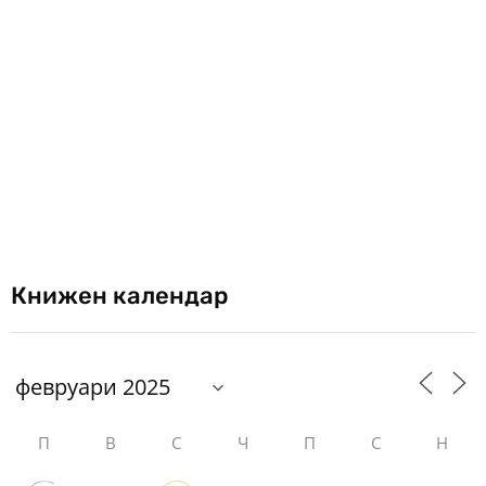
Книжен календар
П
В
С
Ч
П
С
Н