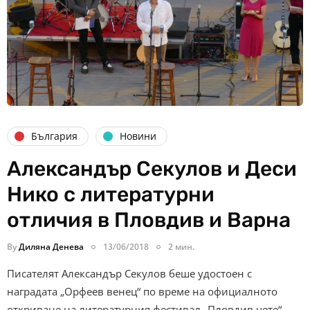
България
Новини
Александър Секулов и Деси
Нико с литературни
отличия в Пловдив и Варна
By
Диляна Денева
13/06/2018
2 мин.
Писателят Александър Секулов беше удостоен с
наградата „Орфеев венец“ по време на официалното
откриване на литературния фестивал „Пловдив чете“