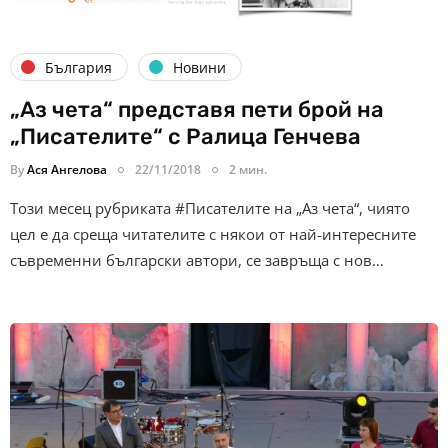
България
Новини
„Аз чета“ представя пети брой на
„Писателите“ с Ралица Генчева
By
Ася Ангелова
22/11/2018
2 мин.
Този месец рубриката #Писателите на „Аз чета“, чиято
цел е да среща читателите с някои от най-интересните
съвременни български автори, се завръща с нов…