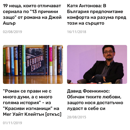
19 неща, които отличават
Катя Антонова: В
сериала по "13 причини
България предпочитаме
защо" от романа на Джей
комфорта на разума пред
Ашър
този на сърцето
02/08/2019
16/11/2018
"Роман се прави не с
Давид Фоенкинос:
много думи, а с много
Обичам тихите любови,
голяма история" - из
защото нося достатъчно
"Красиви изгнаници" на
лудост в себе си
Мег Уайт Клейтън [откъс]
28/08/2015
01/11/2019