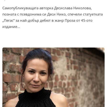
Самопубликуващата авторка Десислава Николова,
позната с псевдонима си Деси Нико, спечели статуетката
„Пегас“ за най-добър дебют в жанр Проза от 45-ото
издание…