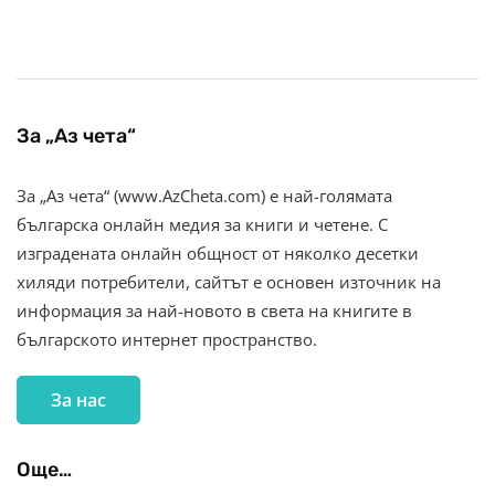
За „Аз чета“
За „Аз чета“ (www.AzCheta.com) е най-голямата
българска онлайн медия за книги и четене. С
изградената онлайн общност от няколко десетки
хиляди потребители, сайтът е основен източник на
информация за най-новото в света на книгите в
българското интернет пространство.
За нас
Още…