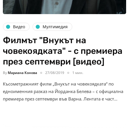
Видео
Мултимедия
Филмът "Внукът на
човекоядката" - с премиера
през септември [видео]
By
Мариана Конова
27/08/2019
1 мин.
Късометражният филм „Внукът на човекоядката“ по
едноименния разказ на Йорданка Белева – с официална
премиера през септември във Варна. Лентата е част…