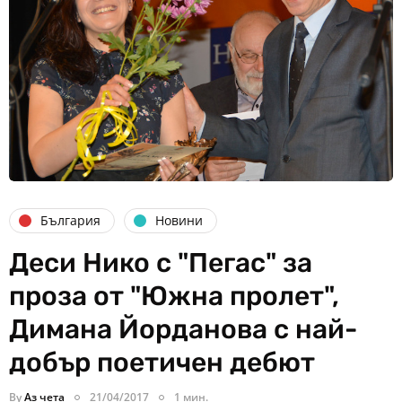
България
Новини
Деси Нико с "Пегас" за
проза от "Южна пролет",
Димана Йорданова с най-
добър поетичен дебют
By
Аз чета
21/04/2017
1 мин.