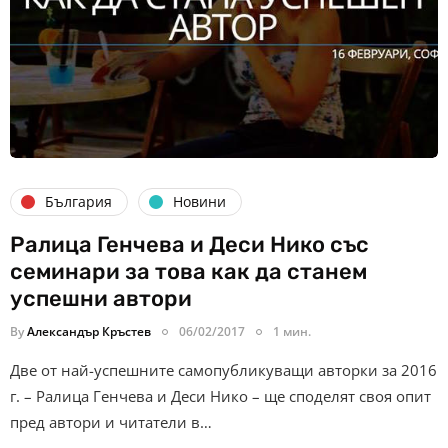
България
Новини
Ралица Генчева и Деси Нико със
семинари за това как да станем
успешни автори
By
Александър Кръстев
06/02/2017
1 мин.
Две от най-успешните самопубликуващи авторки за 2016
г. – Ралица Генчева и Деси Нико – ще споделят своя опит
пред автори и читатели в…