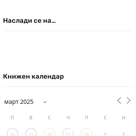
Наслади се на…
Книжен календар
П
В
С
Ч
П
С
Н
1
2
24
25
26
27
28