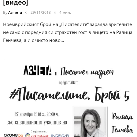
[видео]
By
Аз чета
29/11/2018
4 мин.
Ноемврийският брой на „Писателите“ зарадва зрителите
не само с поредния си страхотен гост в лицето на Ралица
Генчева, а и с чисто ново…