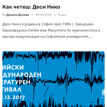
Как четеш: Деси Нико
By
Диляна Денева
09/04/2018
8 мин.
Деси Нико е родена в София през 1986 г. Завършва
бакалавърска степен във Факултета по журналистика и
масова комуникация на Софийския университет,…