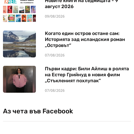
Новите книги на седмицата - 9
август 2026
09/08/2026
Когато един остров остане сам:
Историята зад исландския роман
„Островът“
07/08/2026
Първи кадри: Били Айлиш в ролята
на Естер Грийнуд в новия филм
„Стъкленият похлупак“
07/08/2026
Аз чета във Facebook