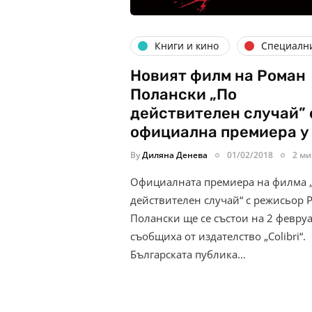
Книги и кино
Специалн
Новият филм на Роман
Полански „По
действителен случай” 
официална премиера у
By
Диляна Денева
01/02/2018
2 ми
Официалната премиера на филма 
действителен случай“ с режисьор 
Полански ще се състои на 2 февру
съобщиха от издателство „Colibri“.
Българската публика…