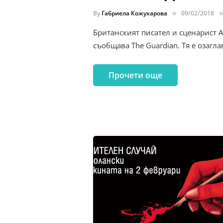
By
Габриела Кожухарова
09/02/2018
Британският писател и сценарист 
съобщава The Guardian. Тя е озагла
Прочети още