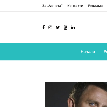
За „Аз чета“
Контакти
Реклама
Начало
Р