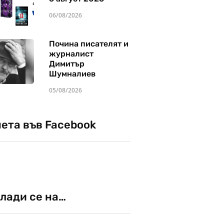
06/08/2026
Почина писателят и
журналист
Димитър
Шумналиев
05/08/2026
чета във Facebook
лади се на…