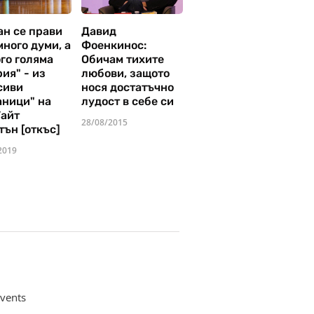
ан се прави
Давид
много думи, а
Фоенкинос:
го голяма
Обичам тихите
ия" - из
любови, защото
сиви
нося достатъчно
аници" на
лудост в себе си
Уайт
28/08/2015
тън [откъс]
2019
vents