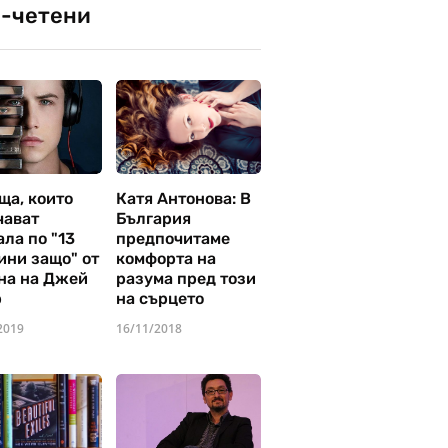
-четени
ща, които
Катя Антонова: В
чават
България
ла по "13
предпочитаме
ини защо" от
комфорта на
на на Джей
разума пред този
р
на сърцето
2019
16/11/2018