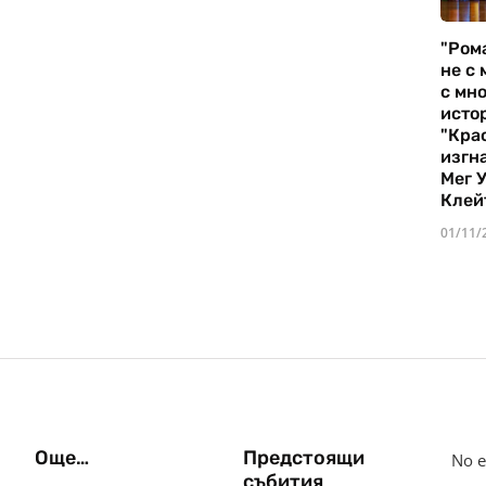
"Ром
не с 
с мно
истор
"Кра
изгн
Мег 
Клей
01/11/
Още…
Предстоящи
No e
събития