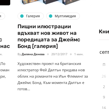
и
Галерия
Мултимедия
Пищни илюстрации
Кни
вдъхват нов живот на
с
поредицата за Джеймс
 нас
Бонд [галерия]
н.
By
Диляна Денева
20/12/2017
1 мин.
„По
Художествен проект на британския
П
Роман
илюстратор Фей Далтън придава нов
26
ари,
облик на романите на Иън Флеминг за
Джеймс Бонд. Към момента Далтън е
2
готов…
9
16