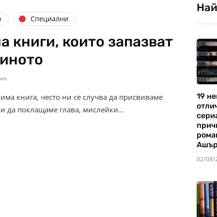
Най
о
Специални
а книги, които запазват
киното
ин.
19 не
има книга, често ни се случва да присвиваме
отли
и да поклащаме глава, мислейки…
сериа
прич
рома
Ашъ
02/08/