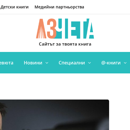
Детски книги
Медийни партньорства
Сайтът за твоята книга
евюта
Новини
Специални
@-книги