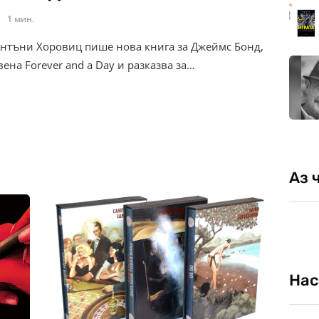
1 мин.
Антъни Хоровиц пише нова книга за Джеймс Бонд,
вена Forever and a Day и разказва за…
Аз 
Нас