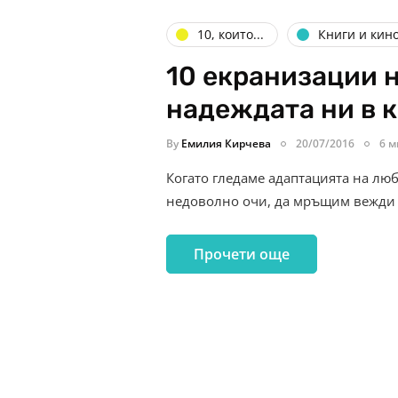
10, които...
Книги и кин
10 екранизации н
надеждата ни в 
By
Емилия Кирчева
20/07/2016
6 м
Когато гледаме адаптацията на люб
недоволно очи, да мръщим вежди 
Прочети още