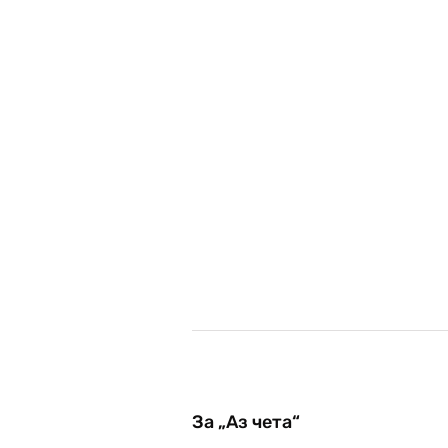
За „Аз чета“