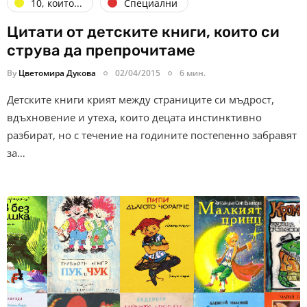
10, които...
Специални
Цитати от детските книги, които си
струва да препрочитаме
By
Цветомира Дукова
02/04/2015
6 мин.
Детските книги крият между страниците си мъдрост,
вдъхновение и утеха, които децата инстинктивно
разбират, но с течение на годините постепенно забравят
за…