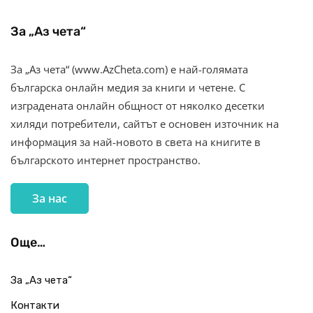
За „Аз чета“
За „Аз чета“ (www.AzCheta.com) е най-голямата
българска онлайн медия за книги и четене. С
изградената онлайн общност от няколко десетки
хиляди потребители, сайтът е основен източник на
информация за най-новото в света на книгите в
българското интернет пространство.
За нас
Още…
За „Аз чета“
Контакти