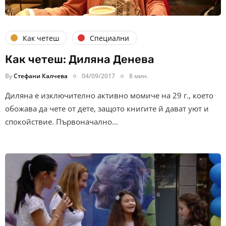
Как четеш
Специални
Как четеш: Диляна Денева
By
Стефани Калчева
04/09/2017
8 мин.
Диляна е изключително активно момиче на 29 г., което
обожава да чете от дете, защото книгите й дават уют и
спокойствие. Първоначално…