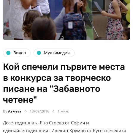
Видео
Мултимедия
Кой спечели първите места
в конкурса за творческо
писане на "Забавното
четене"
By
Аз чета
13/09/2016
1 мин.
Десетгодишната Яна Стоева от София и
единайсетгодишният Ивелин Крумов от Русе спечелиха