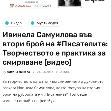
Видео
Мултимедия
Ивинела Самуилова във
втори брой на #Писателите:
Творчеството е практика за
смиряване [видео]
By
Диляна Денева
01/05/2018
2 мин.
За творчеството като път към смирението и духовното
разказа Ивинела Самуилова, която гостува на втория
брой на рубриката ни „Писателите“. Той беше
излъчен онлайн на фейсбук…