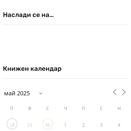
Наслади се на…
Книжен календар
П
В
С
Ч
П
С
Н
29
1
2
3
4
28
30