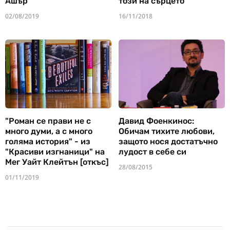
Ашър
този на сърцето
02/08/2019
16/11/2018
"Роман се прави не с
Давид Фоенкинос:
много думи, а с много
Обичам тихите любови,
голяма история" - из
защото нося достатъчно
"Красиви изгнаници" на
лудост в себе си
Мег Уайт Клейтън [откъс]
28/08/2015
01/11/2019