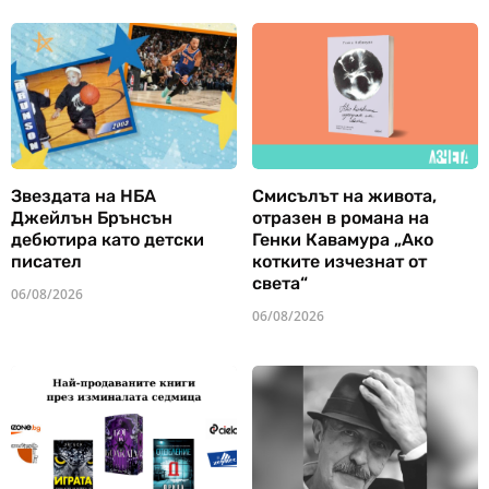
Звездата на НБА
Смисълът на живота,
Джейлън Брънсън
отразен в романа на
дебютира като детски
Генки Кавамура „Ако
писател
котките изчезнат от
света“
06/08/2026
06/08/2026