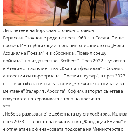
Лит. четене на Борислав Стоянов Стоянов
Борислав Стоянов е роден е през 1969 г. в София. Пише
поезия. Има публикации в онлайн списанието на „Нова
Асоциална Поезия“ и в сборника „Поезия срещу
войната‘’, на издателство „Scribens”. През 2022 г. участва
в Ателие „Пластелин” към „Квартал фестивал” – София с
авторския си пърформанс: „Поезия в куфар”, а през 2023
г. – с изложбата си със заглавие „Звездите са компаси за
мечтаене“ (галерия „Аросита“, София), авторът съчетава
изкуството на керамиката с това на поезията.
***
„Небе за разказване“ е дебютната му стихосбирка. Излиза
през 2023 г. с логото на издателство „Фондация Емили“ и
е отпечатана с финансовата подкрепа на Министерство