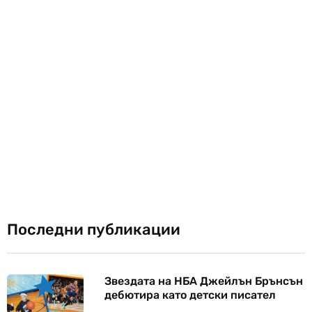
Последни публикации
Звездата на НБА Джейлън Брънсън
дебютира като детски писател