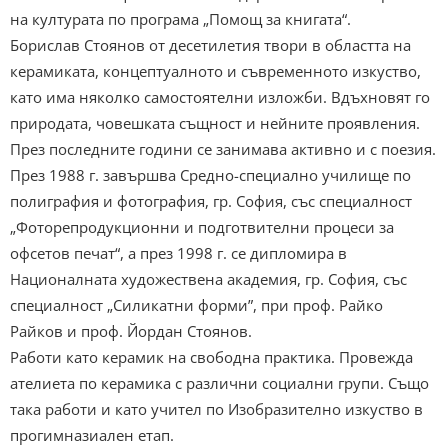
на културата по програма „Помощ за книгата“.
Борислав Стоянов от десетилетия твори в областта на
керамиката, концептуалното и съвременното изкуство,
като има няколко самостоятелни изложби. Вдъхновят го
природата, човешката същност и нейните проявления.
През последните години се занимава активно и с поезия.
През 1988 г. завършва Средно-специално училище по
полиграфия и фотография, гр. София, със специалност
„Фоторепродукционни и подготвителни процеси за
офсетов печат“, а през 1998 г. се дипломира в
Националната художествена академия, гр. София, със
специалност „Силикатни форми”, при проф. Райко
Райков и проф. Йордан Стоянов.
Работи като керамик на свободна практика. Провежда
ателиета по керамика с различни социални групи. Също
така работи и като учител по Изобразително изкуство в
прогимназиален етап.