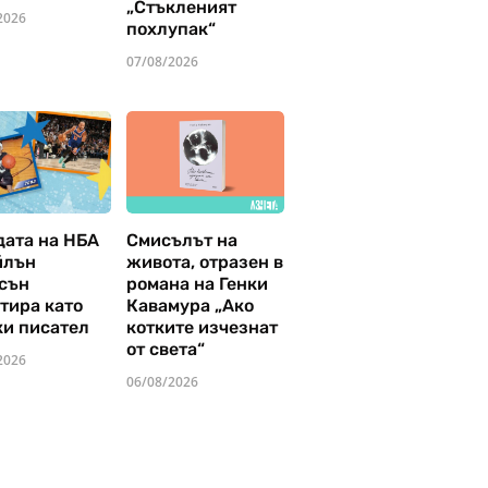
„Стъкленият
2026
похлупак“
07/08/2026
дата на НБА
Смисълът на
йлън
живота, отразен в
сън
романа на Генки
тира като
Кавамура „Ако
ки писател
котките изчезнат
от света“
2026
06/08/2026