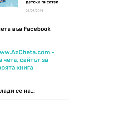
детски писател
06/08/2026
чета във Facebook
ww.AzCheta.com -
з чета, сайтът за
воята книга
лади се на…