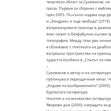
творческа област за Сухиванов, не
проза. Първия си сборник с ембле
през 2005. По-късно издава още дв
и „Хендрикс и още свобода“ (2019).
вътрежанровите граници в диапазо
ясен сюжет и безфабулни късове пр
топография. Между тези две линии
я сближават с поетиката на диабо
вътрешни пространства на граница
лудостта (особено в „Стилът на не
–
Сухиванов е автор и на литературн
публикува в периодичния печат. Час
„Ходове на въображението“ (2009),
бургаската литература.
Носител е на множество литератур
Яворови дни (2000), наградата за д