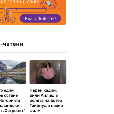
-четени
то един
Първи кадри:
ов остане
Били Айлиш в
 Историята
ролята на Естер
исландския
Грийнуд в новия
н „Островът“
филм