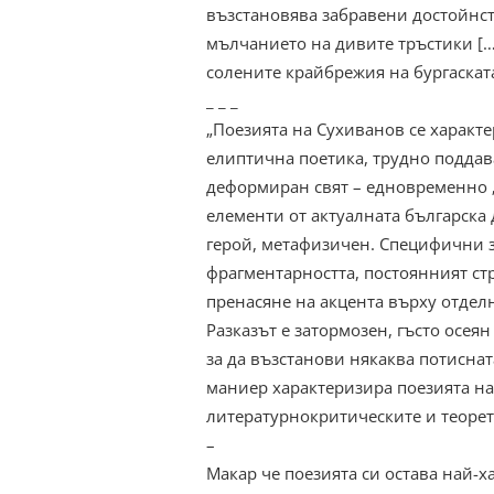
възстановява забравени достойнст
мълчанието на дивите тръстики […]
солените крайбрежия на бургаскат
_ _ _
„Поезията на Сухиванов се характ
елиптична поетика, трудно поддав
деформиран свят – едновременно „
елементи от актуалната българска 
герой, метафизичен. Специфични з
фрагментарността, постоянният ст
пренасяне на акцента върху отделн
Разказът е затормозен, гъсто осеян
за да възстанови някаква потиснат
маниер характеризира поезията на
литературнокритическите и теорет
–
Макар че поезията си остава най-