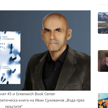
нет 45 и Greenwich Book Center
поетическа книга на Иван Сухиванов „Вода през
пръстите“