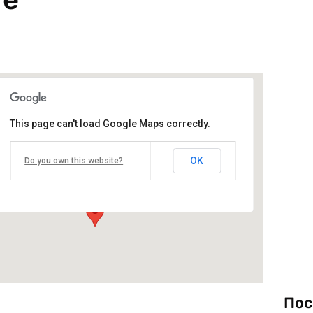
This page can't load Google Maps correctly.
Книжен център „Гринуич“
OK
Do you own this website?
бул. „Витоша“ 37 - София
Виж подробностите и програмата
Пос