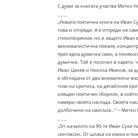
С думи за книгата участва Митко 
_ _ _
„Новата поетична книга на Иван Су
това и отпреди. А е отпреди не са
стихотворения, но и защото Иван в
минималистична поезия, концентри
през една думичка само, а поняког
думички. Той е посочил в карето, 
Иван Цанев и Никола Иванов, за да
е обгледана от два внимателни взо
този на критика, на детайлния кри
изящен поетичен сборник, в който 
намери своята наслада. Своята нас
дълбочини на смисъла…“ ~ Митко
_ _ _
„От началото на 90-те Иван Сухи п
синтаксис. От шлака на езика и по