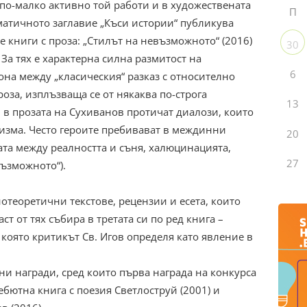
 по-малко активно той работи и в художествената
П
матичното заглавие „Къси истории“ публикува
е книги с проза: „Стилът на невъзможното“ (2016)
30
 За тях е характерна силна размитост на
6
на между „класическия“ разказ с относително
оза, изплъзваща се от някаква по-строга
13
 в прозата на Сухиванов протичат диалози, които
лизма. Често героите пребивават в междинни
20
та между реалността и съня, халюцинацията,
27
възможното“).
отеоретични текстове, рецензии и есета, които
т от тях събира в третата си по ред книга –
 която критикът Св. Игов определя като явление в
ни награди, сред които първа награда на конкурса
ебютна книга с поезия Светлоструй (2001) и