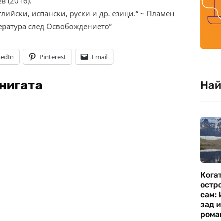
в (2016).
лийски, испански, руски и др. езици.“ ~ Пламен
тература след Освобождението“
kedIn
Pinterest
Email
книгата
Най
Кога
остр
сам:
зад 
рома