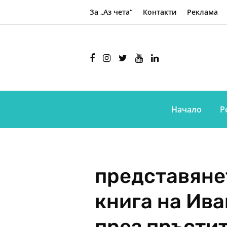
За „Аз чета“
Контакти
Реклама
Начало
Р
представяне
книга на Ив
през пръсти