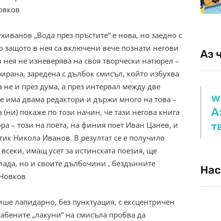
Новков
хиванов „Вода през пръстите“ е нова, но заедно с
мо защото в нея са включени вече познати негови
Аз 
 нея не изневерява на своя творчески натюрел –
рана, заредена с дълбок смисъл, който избухва
а не и през дума, а през интервал между две
w
че има двама редактори и държи много на това –
А
 (ни) покаже по този начин, че тази негова книга
т
ра – този на поета, на финия поет Иван Цанев, и
тик Никола Иванов. В резултат се е получило
всеки, имащ усет за истинската поезия, ще
лада, но и своите дълбочини , бездънните
Нас
 Новков
ише лапидарно, без пунктуация, с ексцентричен
хабените „лакуни“ на смисъла пробва да