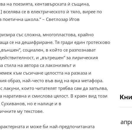
ва на поезията, кентавърската ѝ същина,
 вселява се в електрическото ѝ тяло, вирее по
а поетична школа.“ ~ Светлозар Игов
еризира със сложна, многопластова, крайно
аща се на дешифриране. Тя гради един гротесково
външен“, социален, в който се разпознават
действителност, и „вътрешен“ за лирическия
а стила на автора са лаконизмът и
ремеж към съсичане целостта на разказа и
ия образ, най-често във вид на ярка метафора.
 с лакуни, които читателят трябва сам да запълва,
а наративна и смислова цялост. В краен вид този
Кни
 Сухиванов, но е налице и в
ичните му текстове.
характерната и може би най-предпочитаната