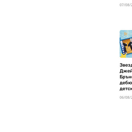
07/08/
Звез
Дже
Брън
дебю
детс
06/08/