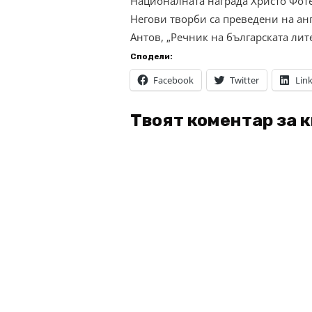
Националната награда Христо Фоте
Негови творби са преведени на анг
Антов, „Речник на българската ли
Сподели:
Facebook
Twitter
Lin
Твоят коментар за 