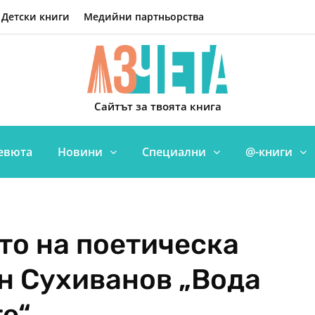
Детски книги
Медийни партньорства
Сайтът за твоята книга
евюта
Новини
Специални
@-книги
то на поетическа
ан Сухиванов „Вода
те“