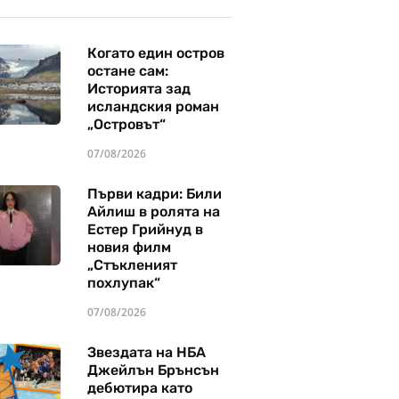
Когато един остров
остане сам:
Историята зад
исландския роман
„Островът“
07/08/2026
Първи кадри: Били
Айлиш в ролята на
Естер Грийнуд в
новия филм
„Стъкленият
похлупак“
07/08/2026
Звездата на НБА
Джейлън Брънсън
дебютира като