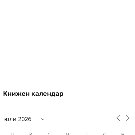
Книжен календар
П
В
С
Ч
П
С
Н