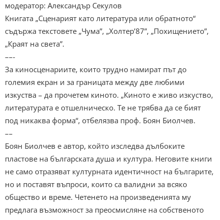
модератор: Александър Секулов
Книгата „Сценарият като литература или обратното“
съдържа текстовете „Чума”, „Холтер’87”, „Похищението”,
„Краят на света”.
––-
За киносценариите, които трудно намират път до
големия екран и за границата между две любими
изкуства – да прочетем киното. „Киното е живо изкуство,
литературата е отшелническо. Те не трябва да се бият
под никаква форма“, отбелязва проф. Боян Биолчев.
––
Боян Биолчев е автор, който изследва дълбоките
пластове на българската душа и култура. Неговите книги
не само отразяват културната идентичност на българите,
но и поставят въпроси, които са валидни за всяко
общество и време. Четенето на произведенията му
предлага възможност за преосмисляне на собственото