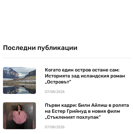
Последни публикации
Когато един остров остане сам:
Историята зад исландския роман
„Островът“
07/08/2026
Първи кадри: Били Айлиш в ролята
на Естер Грийнуд в новия филм
„Стъкленият похлупак“
07/08/2026