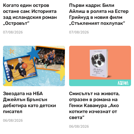
Когато един остров
Първи кадри: Били
остане сам: Историята
Айлиш в ролята на Естер
зад исландския роман
Грийнуд в новия филм
„Островът“
„Стъкленият похлупак“
07/08/2026
07/08/2026
Звездата на НБА
Смисълът на живота,
Джейлън Брънсън
отразен в романа на
дебютира като детски
Генки Кавамура „Ако
писател
котките изчезнат от
света“
06/08/2026
06/08/2026