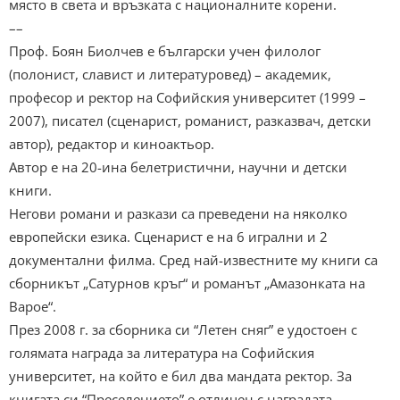
място в света и връзката с националните корени.
––
Проф. Боян Биолчев е български учен филолог
(полонист, славист и литературовед) – академик,
професор и ректор на Софийския университет (1999 –
2007), писател (сценарист, романист, разказвач, детски
автор), редактор и киноактьор.
Автор е на 20-ина белетристични, научни и детски
книги.
Негови романи и разкази са преведени на няколко
европейски езика. Сценарист е на 6 игрални и 2
документални филма. Сред най-известните му книги са
сборникът „Сатурнов кръг“ и романът „Амазонката на
Варое“.
През 2008 г. за сборника си “Летен сняг” е удостоен с
голямата награда за литература на Софийския
университет, на който е бил два мандата ректор. За
книгата си “Преселението” е отличен с наградата