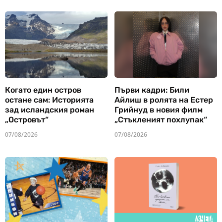
Когато един остров
Първи кадри: Били
остане сам: Историята
Айлиш в ролята на Естер
зад исландския роман
Грийнуд в новия филм
„Островът“
„Стъкленият похлупак“
07/08/2026
07/08/2026