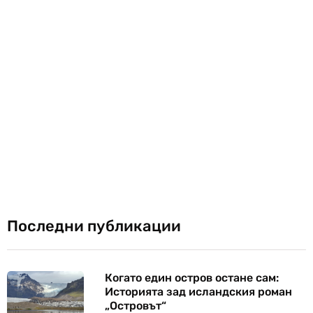
Последни публикации
Когато един остров остане сам:
Историята зад исландския роман
„Островът“