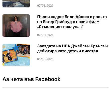
07/08/2026
Първи кадри: Били Айлиш в ролята
на Естер Грийнуд в новия филм
„Стъкленият похлупак“
07/08/2026
Звездата на НБА Джейлън Брънсън
дебютира като детски писател
06/08/2026
Аз чета във Facebook