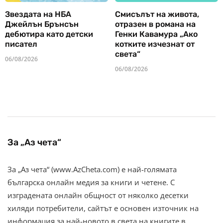
Звездата на НБА
Смисълът на живота,
Джейлън Брънсън
отразен в романа на
дебютира като детски
Генки Кавамура „Ако
писател
котките изчезнат от
света“
06/08/2026
06/08/2026
За „Аз чета“
За „Аз чета“ (www.AzCheta.com) е най-голямата
българска онлайн медия за книги и четене. С
изградената онлайн общност от няколко десетки
хиляди потребители, сайтът е основен източник на
информация за най-новото в света на книгите в