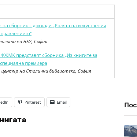
 на сборник с доклади „Ролята на изкуствения
управлението“
нигата на НБУ, София
 ФЖМК представят сборника „Из книгите за
 специална премиера
 център на Столична библиотека, София
kedIn
Pinterest
Email
Пос
книгата