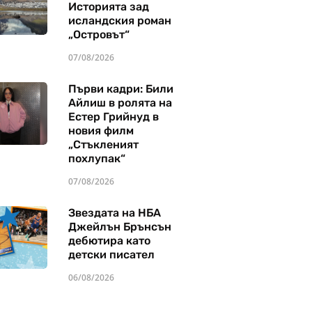
Историята зад
исландския роман
„Островът“
07/08/2026
Първи кадри: Били
Айлиш в ролята на
Естер Грийнуд в
новия филм
„Стъкленият
похлупак“
07/08/2026
Звездата на НБА
Джейлън Брънсън
дебютира като
детски писател
06/08/2026