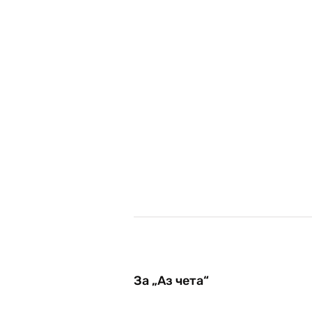
За „Аз чета“