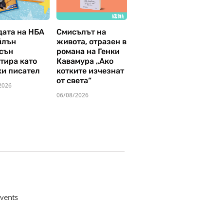
дата на НБА
Смисълът на
йлън
живота, отразен в
сън
романа на Генки
тира като
Кавамура „Ако
ки писател
котките изчезнат
от света“
2026
06/08/2026
vents