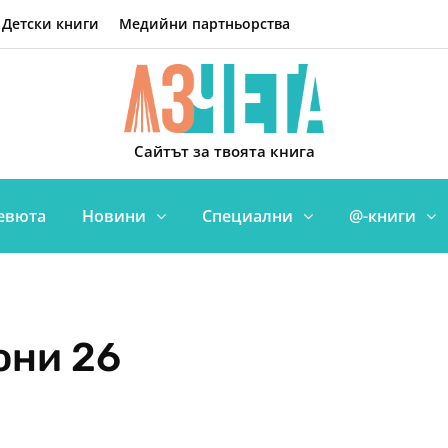
Детски книги
Медийни партньорства
Сайтът за твоята книга
евюта
Новини
Специални
@-книги
юни 26