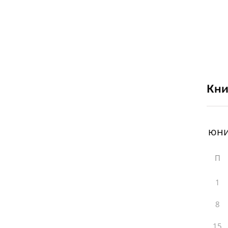
Кни
П
1
8
15