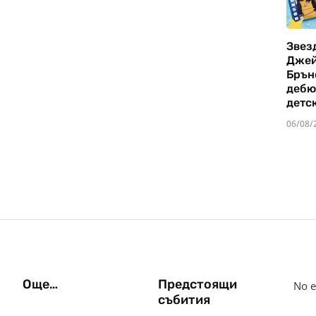
Звез
Дже
Брън
дебю
детс
06/08/
Още…
Предстоящи
No e
събития