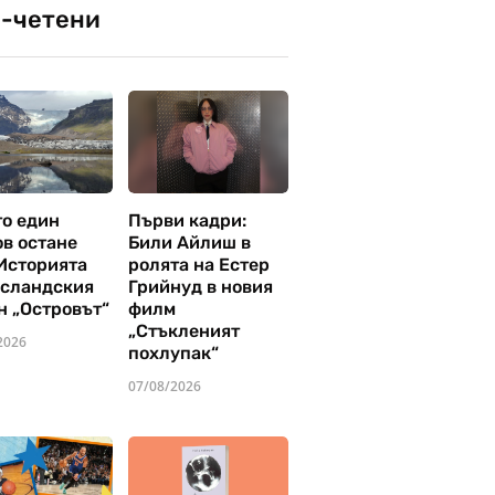
-четени
то един
Първи кадри:
ов остане
Били Айлиш в
 Историята
ролята на Естер
исландския
Грийнуд в новия
н „Островът“
филм
„Стъкленият
2026
похлупак“
07/08/2026