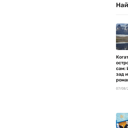
Най
Кога
остр
сам:
зад 
рома
07/08/