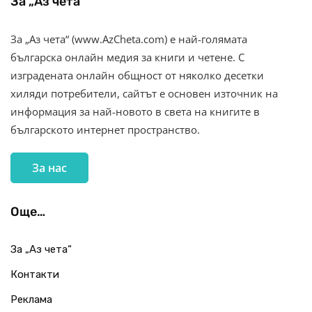
За „Аз чета“
За „Аз чета“ (www.AzCheta.com) е най-голямата
българска онлайн медия за книги и четене. С
изградената онлайн общност от няколко десетки
хиляди потребители, сайтът е основен източник на
информация за най-новото в света на книгите в
българското интернет пространство.
За нас
Още…
За „Аз чета“
Контакти
Реклама