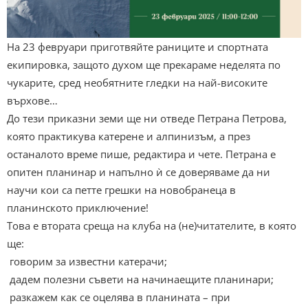
На 23 февруари приготвяйте раниците и спортната
екипировка, защото духом ще прекараме неделята по
чукарите, сред необятните гледки на най-високите
върхове…
До тези приказни земи ще ни отведе Петрана Петрова,
която практикува катерене и алпинизъм, а през
останалото време пише, редактира и чете. Петрана е
опитен планинар и напълно ѝ се доверяваме да ни
научи кои са петте грешки на новобранеца в
планинското приключение!
Това е втората среща на клуба на (не)читателите, в която
ще:
говорим за известни катерачи;
дадем полезни съвети на начинаещите планинари;
разкажем как се оцелява в планината – при