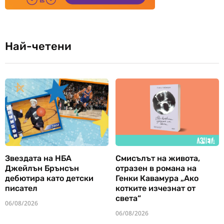
Най-четени
Звездата на НБА
Смисълът на живота,
Джейлън Брънсън
отразен в романа на
дебютира като детски
Генки Кавамура „Ако
писател
котките изчезнат от
света“
06/08/2026
06/08/2026