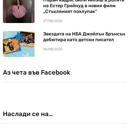
на Естер Грийнуд в новия филм
„Стъкленият похлупак“
07/08/2026
Звездата на НБА Джейлън Брънсън
дебютира като детски писател
06/08/2026
Аз чета във Facebook
Наслади се на…