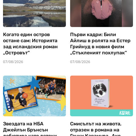
Когато един остров
Първи кадри: Били
остане сам: Историята
Айлиш в ролята на Естер
зад исландския роман
Грийнуд в новия филм
„Островът“
„Стъкленият похлупак“
07/08/2026
07/08/2026
Звездата на НБА
Смисълът на живота,
Джейлън Брънсън
отразен в романа на
дебютира като детски
Генки Кавамура „Ако