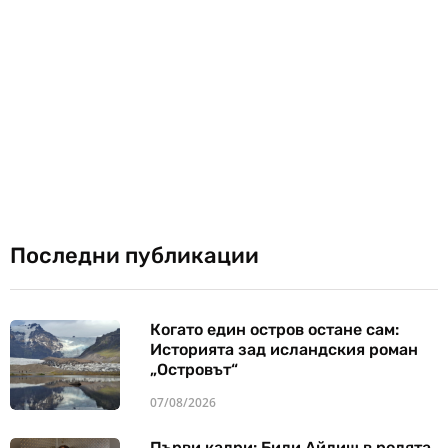
Последни публикации
Когато един остров остане сам:
Историята зад исландския роман
„Островът“
07/08/2026
Първи кадри: Били Айлиш в ролята