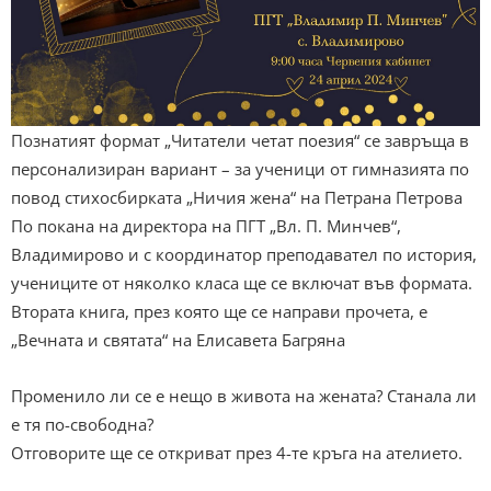
Познатият формат „Читатели четат поезия“ се завръща в
персонализиран вариант – за ученици от гимназията по
повод стихосбирката „Ничия жена“ на Петрана Петрова
По покана на директора на ПГТ „Вл. П. Минчев“,
Владимирово и с координатор преподавател по история,
учениците от няколко класа ще се включат във формата.
Втората книга, през която ще се направи прочета, е
„Вечната и святата“ на Елисавета Багряна
Променило ли се е нещо в живота на жената? Станала ли
е тя по-свободна?
Отговорите ще се откриват през 4-те кръга на ателието.