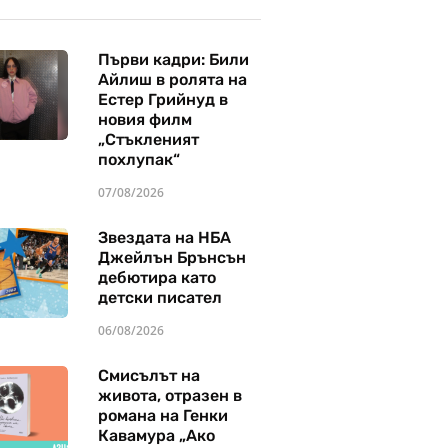
Първи кадри: Били
Айлиш в ролята на
Естер Грийнуд в
новия филм
„Стъкленият
похлупак“
07/08/2026
Звездата на НБА
Джейлън Брънсън
дебютира като
детски писател
06/08/2026
Смисълът на
живота, отразен в
романа на Генки
Кавамура „Ако