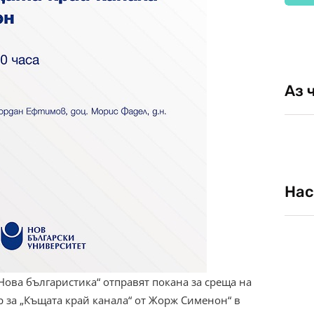
Аз 
Нас
Нова българистика“ отправят покана за среща на
р за „Къщата край канала“ от Жорж Сименон“ в