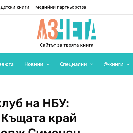
Детски книги
Медийни партньорства
Сайтът за твоята книга
евюта
Новини
Специални
@-книги
луб на НБУ:
„Къщата край
Жорж Сименон