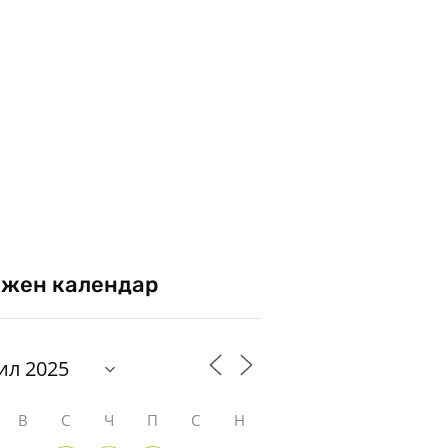
жен календар
В
С
Ч
П
С
Н