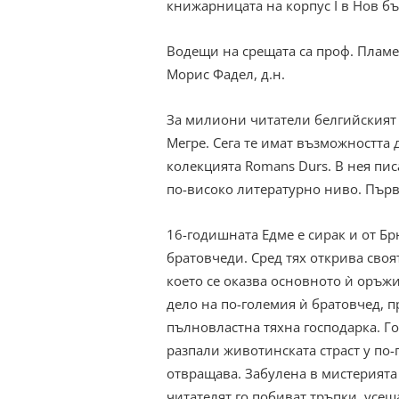
книжарницата на корпус I в Нов бъ
Водещи на срещата са проф. Пламен
Морис Фадел, д.н.
За милиони читатели белгийският
Мегре. Сега те имат възможността 
колекцията Romans Durs. В нея пис
по-високо литературно ниво. Първ
16-годишната Едме e сирак и от Бр
братовчеди. Сред тях открива своя
което се оказва основното ѝ оръжи
дело на по-големия ѝ братовчед, пр
пълновластна тяхна господарка. Г
разпали животинската страст у по
отвращава. Забулена в мистерията
читателят го побиват тръпки, усеща