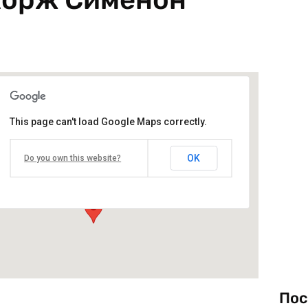
This page can't load Google Maps correctly.
Книжарница на НБУ, Корпус 1
OK
Do you own this website?
ул. Монтевидео №21 - София
Виж подробностите и програмата
Пос