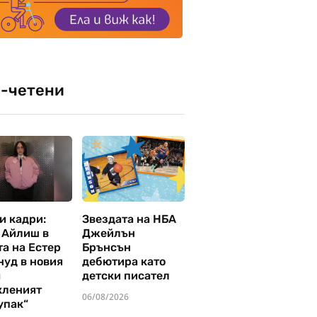
-четени
и кадри:
Звездата на НБА
 Айлиш в
Джейлън
та на Естер
Брънсън
нуд в новия
дебютира като
м
детски писател
кленият
06/08/2026
упак“