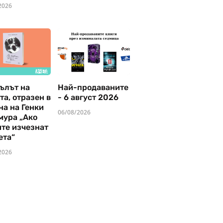
2026
ълът на
Най-продаваните
та, отразен в
- 6 август 2026
на на Генки
06/08/2026
мура „Ако
ите изчезнат
ета“
2026