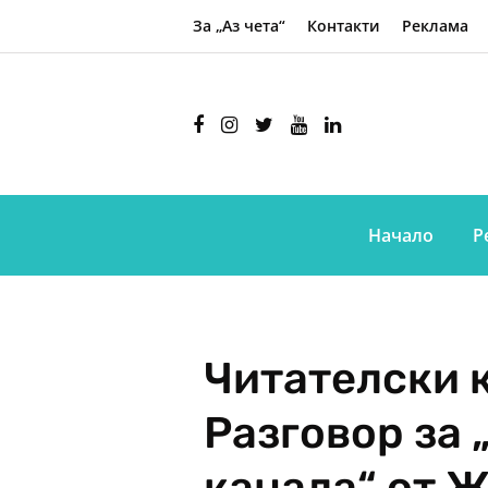
За „Аз чета“
Контакти
Реклама
Начало
Р
Читателски к
Разговор за 
канала“ от 