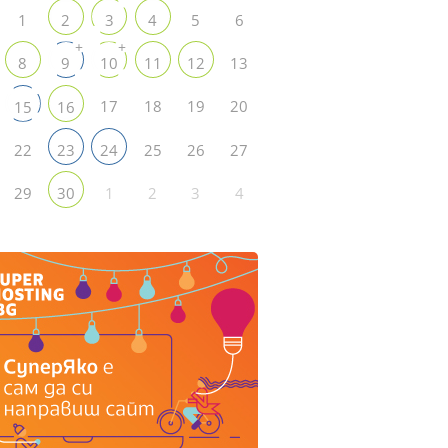
1
5
6
2
3
4
+
+
13
8
9
10
11
12
17
18
19
20
15
16
22
25
26
27
23
24
29
1
2
3
4
30