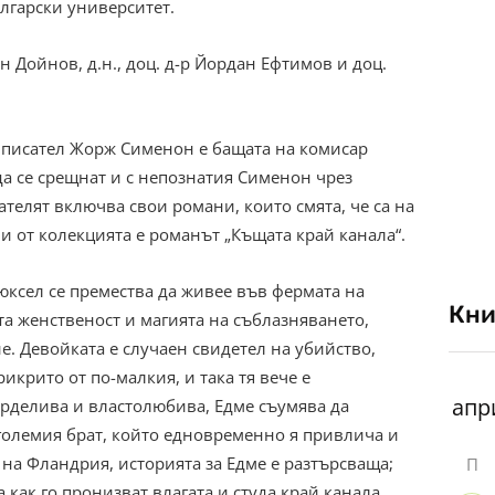
лгарски университет.
 Дойнов, д.н., доц. д-р Йордан Ефтимов и доц.
 писател Жорж Сименон е бащата на комисар
да се срещнат и с непознатия Сименон чрез
ателят включва свои романи, които смята, че са на
и от колекцията е романът „Къщата край канала“.
юксел се премества да живее във фермата на
Кни
та женственост и магията на съблазняването,
е. Девойката е случаен свидетел на убийство,
икрито от по-малкия, и така тя вече е
орделива и властолюбива, Едме съумява да
-големия брат, който едновременно я привлича и
 на Фландрия, историята за Едме е разтърсваща;
П
 как го пронизват влагата и студа край канала.