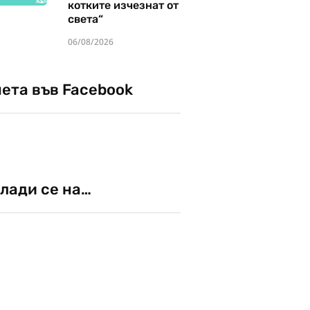
котките изчезнат от
света“
06/08/2026
чета във Facebook
лади се на…