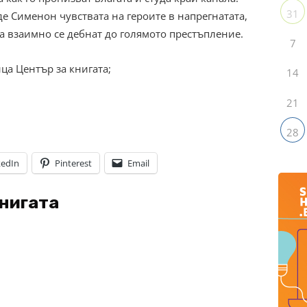
31
де Сименон чувствата на героите в напрегнатата,
а взаимно се дебнат до голямото престъпление.
7
ца Център за книгата;
14
21
28
kedIn
Pinterest
Email
книгата