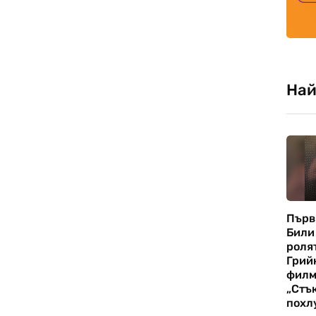
Най
Първ
Били
роля
Грий
фил
„Стъ
похл