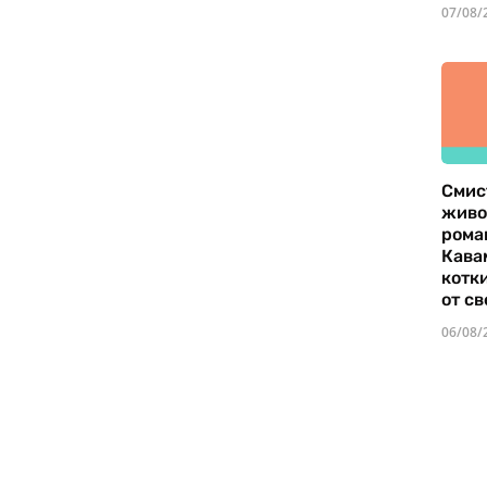
07/08/
Смис
живо
рома
Кава
котк
от св
06/08/