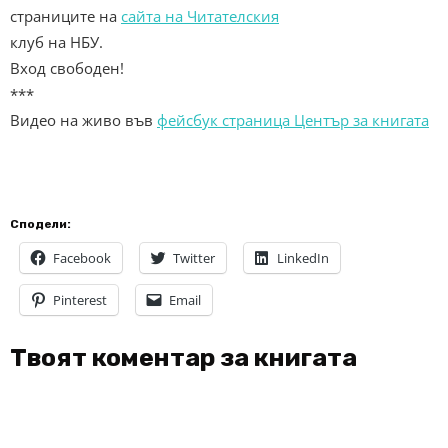
страниците на
сайта на Читателския
клуб на НБУ.
Вход свободен!
***
Видео на живо във
фейсбук страница Център за книгата
Сподели:
Facebook
Twitter
LinkedIn
Pinterest
Email
Твоят коментар за книгата