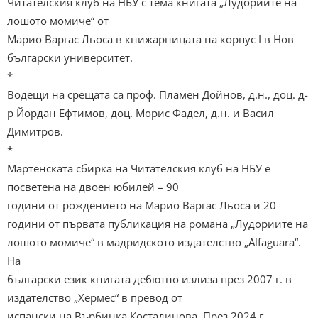
Читателския клуб на НБУ с тема книгата „Лудориите на
лошото момиче“ от
Марио Варгас Льоса в книжарницата на корпус I в Нов
български университет.
*
Водещи на срещата са проф. Пламен Дойнов, д.н., доц. д-
р Йордан Ефтимов, доц. Морис Фадел, д.н. и Васил
Димитров.
*
Мартенската сбирка на Читателския клуб на НБУ е
посветена на двоен юбилей – 90
години от рождението на Марио Варгас Льоса и 20
години от първата публикация на романа „Лудориите на
лошото момиче“ в мадридското издателство „Alfaguara“.
На
български език книгата дебютно излиза през 2007 г. в
издателство „Хермес“ в превод от
испански на Върбинка Костадинова. През 2024 г.