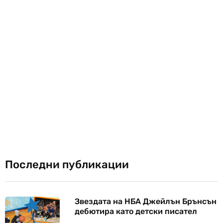
Последни публикации
Звездата на НБА Джейлън Брънсън
дебютира като детски писател