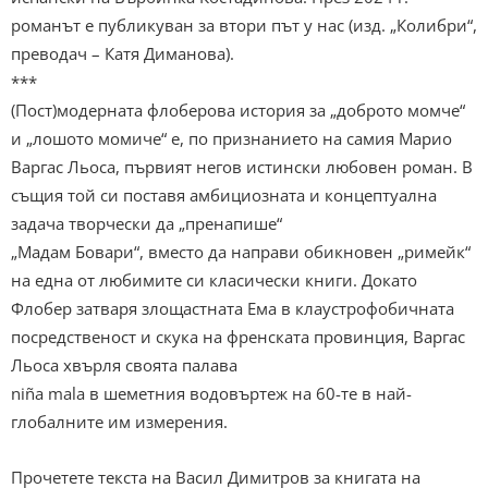
романът е публикуван за втори път у нас (изд. „Колибри“,
преводач – Катя Диманова).
***
(Пост)модерната флоберова история за „доброто момче“
и „лошото момиче“ е, по признанието на самия Марио
Варгас Льоса, първият негов истински любовен роман. В
същия той си поставя амбициозната и концептуална
задача творчески да „пренапише“
„Мадам Бовари“, вместо да направи обикновен „римейк“
на една от любимите си класически книги. Докато
Флобер затваря злощастната Ема в клаустрофобичната
посредственост и скука на френската провинция, Варгас
Льоса хвърля своята палава
niña mala в шеметния водовъртеж на 60-те в най-
глобалните им измерения.
Прочетете текста на Васил Димитров за книгата на