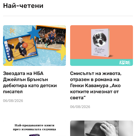
Най-четени
Звездата на НБА
Смисълът на живота,
Джейлън Брънсън
отразен в романа на
дебютира като детски
Генки Кавамура „Ако
писател
котките изчезнат от
света“
06/08/2026
06/08/2026