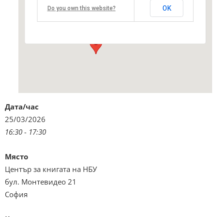
Център за книгата на НБУ
OK
Do you own this website?
бул. Монтевидео 21 - София
Виж подробностите и програмата
Дата/час
25/03/2026
16:30 - 17:30
Място
Център за книгата на НБУ
бул. Монтевидео 21
София