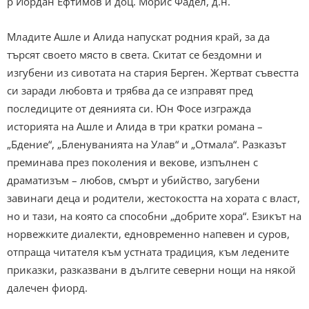
р Йордан Ефтимов и доц. Морис Фадел, д.н.
Младите Ашле и Алида напускат родния край, за да
търсят своето място в света. Скитат се бездомни и
изгубени из сивотата на стария Берген. Жертват съвестта
си заради любовта и трябва да се изправят пред
последиците от деянията си. Юн Фосе изгражда
историята на Ашле и Алида в три кратки романа –
„Бдение“, „Бленуванията на Улав“ и „Отмала“. Разказът
преминава през поколения и векове, изпълнен с
драматизъм – любов, смърт и убийство, загубени
завинаги деца и родители, жестокостта на хората с власт,
но и тази, на която са способни „добрите хора“. Езикът на
норвежките диалекти, едновременно напевен и суров,
отпраща читателя към устната традиция, към ледените
приказки, разказвани в дългите северни нощи на някой
далечен фиорд.