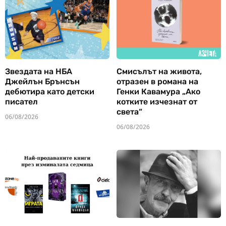
Звездата на НБА
Смисълът на живота,
Джейлън Брънсън
отразен в романа на
дебютира като детски
Генки Кавамура „Ако
писател
котките изчезнат от
света“
06/08/2026
06/08/2026