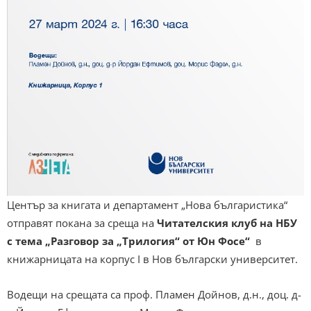
Център за книгата и департамент „Нова българистика“
отправят покана за среща на
Читателския клуб на НБУ
с тема „
Разговор за
„Трилогия“ от Юн Фосе
“
в
книжарницата на корпус I в Нов български университет.
Водещи на срещата са проф. Пламен Дойнов, д.н., доц. д-