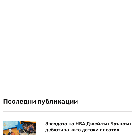
Последни публикации
Звездата на НБА Джейлън Брънсън
дебютира като детски писател