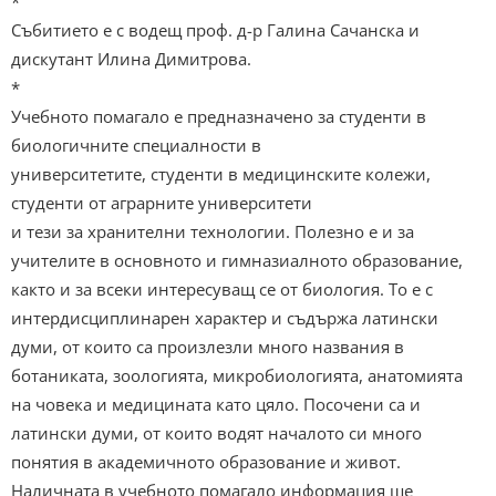
*
Събитието е с водещ проф. д-р Галина Сачанска и
дискутант Илина Димитрова.
*
Учебното помагало е предназначено за студенти в
биологичните специалности в
университетите, студенти в медицинските колежи,
студенти от аграрните университети
и тези за хранителни технологии. Полезно е и за
учителите в основното и гимназиалното образование,
както и за всеки интересуващ се от биология. То е с
интердисциплинарен характер и съдържа латински
думи, от които са произлезли много названия в
ботаниката, зоологията, микробиологията, анатомията
на човека и медицината като цяло. Посочени са и
латински думи, от които водят началото си много
понятия в академичното образование и живот.
Наличната в учебното помагало информация ще