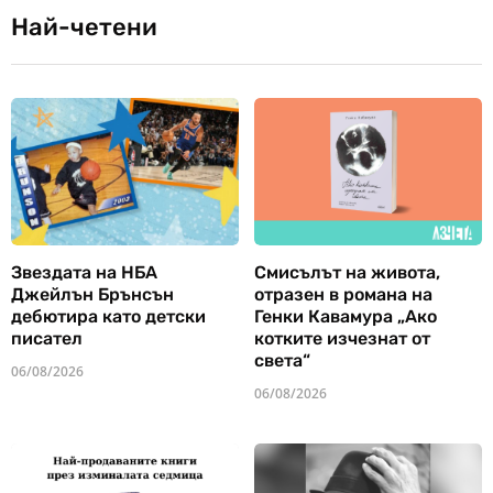
Най-четени
Звездата на НБА
Смисълът на живота,
Джейлън Брънсън
отразен в романа на
дебютира като детски
Генки Кавамура „Ако
писател
котките изчезнат от
света“
06/08/2026
06/08/2026