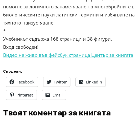
помогне за логичното запаметяване на многобройните в
биологическите науки латински термини и избягване на
тяхното наизустяване.
*
Учебникът съдържа 168 страници и 38 фигури.
Вход свободен!
Видео на живо във фейсбук страница Център за книгата
Сподели:
Facebook
Twitter
LinkedIn
Pinterest
Email
Твоят коментар за книгата