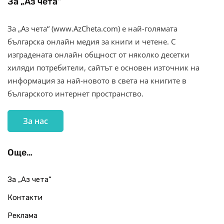
За „Аз чета“
За „Аз чета“ (www.AzCheta.com) е най-голямата
българска онлайн медия за книги и четене. С
изградената онлайн общност от няколко десетки
хиляди потребители, сайтът е основен източник на
информация за най-новото в света на книгите в
българското интернет пространство.
За нас
Още…
За „Аз чета“
Контакти
Реклама