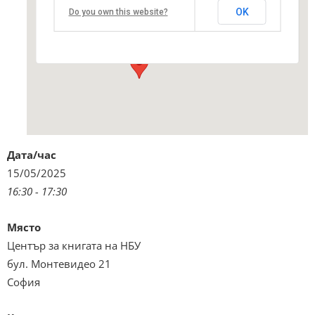
Център за книгата на НБУ
OK
Do you own this website?
бул. Монтевидео 21 - София
Виж подробностите и програмата
Дата/час
15/05/2025
16:30 - 17:30
Място
Център за книгата на НБУ
бул. Монтевидео 21
София