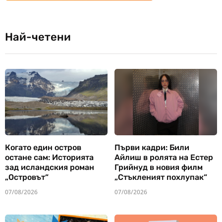
Най-четени
Когато един остров
Първи кадри: Били
остане сам: Историята
Айлиш в ролята на Естер
зад исландския роман
Грийнуд в новия филм
„Островът“
„Стъкленият похлупак“
07/08/2026
07/08/2026