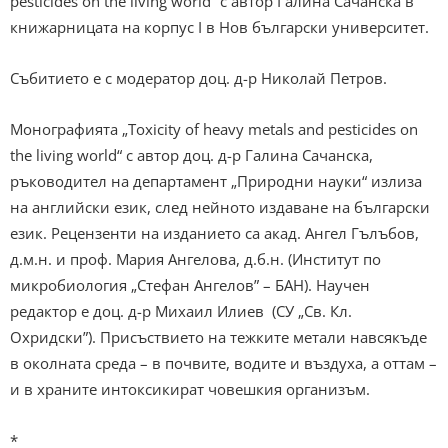
pesticides on the living world“ с автор Галина Сачанска в
книжарницата на корпус I в Нов български университет.
Събитието е с модератор доц. д-р Николай Петров.
Монографията „Toxicity of heavy metals and pesticides on
the living world“ с автор доц. д-р Галина Сачанска,
ръководител на департамент „Природни науки“ излиза
на английски език, след нейното издаване на български
език. Рецензенти на изданието са акад. Ангел Гълъбов,
д.м.н. и проф. Мария Ангелова, д.б.н. (Институт по
микробиология „Стефан Ангелов” – БАН). Научен
редактор е доц. д-р Михаил Илиев (СУ „Св. Кл.
Охридски”). Присъствието на тежките метали навсякъде
в околната среда – в почвите, водите и въздуха, а оттам –
и в храните интоксикират човешкия организъм.
*