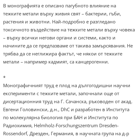
В монографията е описано пагубното влияние на
тежките метали върху живия свят – бактерии, гъби,
растения и животни. Най-подробно е разгледано
токсичното въздействие на тежките метали върху човека
– върху всички негови органи и системи, както и
начините да се предпазваме от такива замърсявания. Не
трябва да се неглижира фактът, че някои от тежките
метали – например кадмият, са канцерогенни.
*
Монографичният труд е плод на дългогодишни научни
експерименти с тежките метали, започнали още от
дисертационния труд на Г. Сачанска, ръководен от акад.
Евгени Головински, д.н., DhC и разработен в Института
по молекулярна биология при БАН и Института по
Радиохимия, Helmholz-Forschungszentrum Dresden-
Rossendorf, Дрезден, Германия, в научната група на д-р