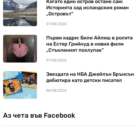
Когато един остров остане сам:
Историята зад исландския роман
„Островът“
07/08/2026
Първи кадри: Били Айлиш в ролята
на Естер Грийнуд в новия филм
„Стъкленият похлупак“
07/08/2026
Звездата на НБА Джейлън Брънсън
дебютира като детски писател
06/08/2026
Аз чета във Facebook