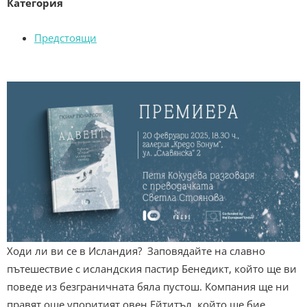
Категория
Предстоящи
Ходи ли ви се в Исландия? Заповядайте на славно
пътешествие с исландския пастир Бенедикт, който ще ви
поведе из безграничната бяла пустош. Компания ще ни
правят още упоритият овен Ейтитъл, който ще бие