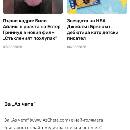
Първи кадри: Били
Звездата на НБА
Айлиш в ролята на Естер
Джейлън Брънсън
Грийнуд в новия филм
дебютира като детски
„Стъкленият похлупак“
писател
07/08/2026
06/08/2026
За „Аз чета“
За „Аз чета“ (www.AzCheta.com) е най-голямата
българска онлайн медия за книги и четене. С