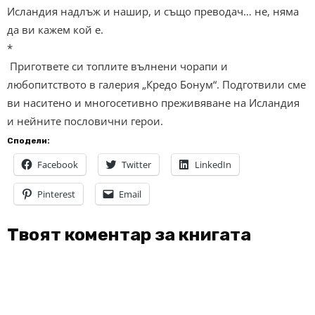
Исландия надлъж и нашир, и също преводач… не, няма
да ви кажем кой е.
*
Пригответе си топлите вълнени чорапи и
любопитството в галерия „Кредо Бонум“. Подготвили сме
ви наситено и многосетивно преживяване на Исландия
и нейните пословични герои.
Сподели:
Facebook
Twitter
LinkedIn
Pinterest
Email
Твоят коментар за книгата