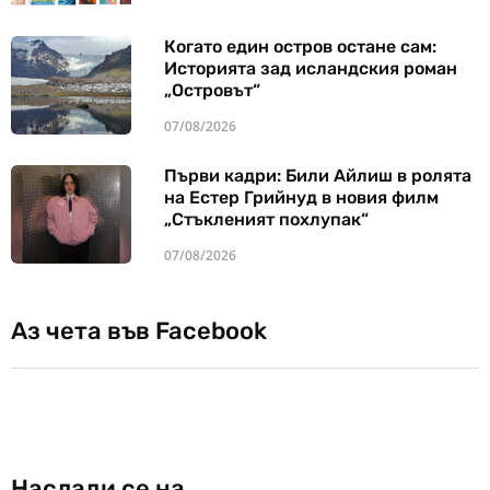
Когато един остров остане сам:
Историята зад исландския роман
„Островът“
07/08/2026
Първи кадри: Били Айлиш в ролята
на Естер Грийнуд в новия филм
„Стъкленият похлупак“
07/08/2026
Аз чета във Facebook
Наслади се на…