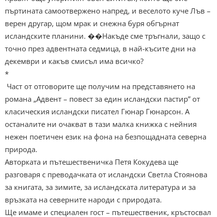
пъртината самоотвержено напред, и веселото куче Лъв –
верен другар, щом мрак и снежна буря обгърнат
исландските планини. ��Накъде сме тръгнали, защо с
точно през адвентната седмица, в най-късите дни на
декември и какъв смисъл има всичко?
*
Част от отговорите ще получим на представянето на
романа „Адвент – повест за един исландски пастир” от
класическия исландски писател Гюнар Гюнарсон. А
останалите ни очакват в тази малка книжка с нейния
нежен поетичен език на фона на безпощадната северна
природа.
Авторката и пътешественичка Петя Кокудева ще
разговаря с преводачката от исландски Светла Стоянова
за книгата, за зимите, за исландската литература и за
връзката на северните народи с природата.
Ще имаме и специален гост – пътешественик, кръстосвал