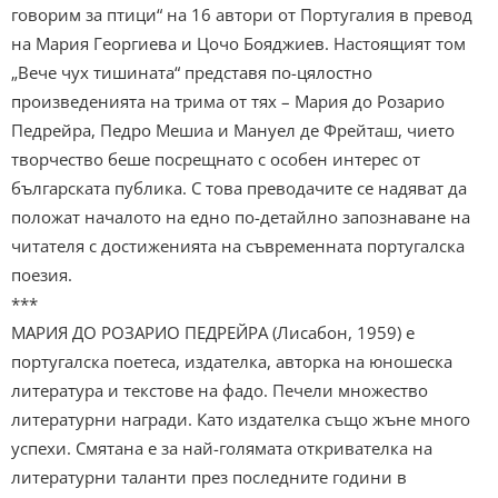
говорим за птици“ на 16 автори от Португалия в превод
на Мария Георгиева и Цочо Бояджиев. Настоящият том
„Вече чух тишината“ представя по-цялостно
произведенията на трима от тях – Мария до Розарио
Педрейра, Педро Мешиа и Мануел де Фрейташ, чието
творчество беше посрещнато с особен интерес от
българската публика. С това преводачите се надяват да
положат началото на едно по-детайлно запознаване на
читателя с достиженията на съвременната португалска
поезия.
***
МАРИЯ ДО РОЗАРИО ПЕДРЕЙРА (Лисабон, 1959) е
португалска поетеса, издателка, авторка на юношеска
литература и текстове на фадо. Печели множество
литературни награди. Като издателка също жъне много
успехи. Смятана е за най-голямата откривателка на
литературни таланти през последните години в