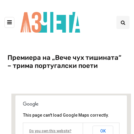
Премиера на „Вече чух тишината“
– трима португалски поети
This page can't load Google Maps correctly.
Младежки театър „Николай Бинев“
OK
Do you own this website?
бул. "княз Александър Дондуков" 8 - София