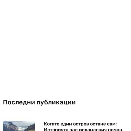
Последни публикации
Когато един остров остане сам:
Историята зад исландския роман