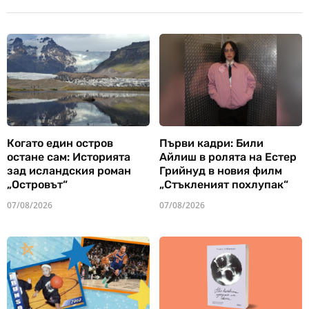
Когато един остров
Първи кадри: Били
остане сам: Историята
Айлиш в ролята на Естер
зад исландския роман
Грийнуд в новия филм
„Островът“
„Стъкленият похлупак“
07/08/2026
07/08/2026