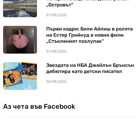
„Островът“
07/08/2026
Първи кадри: Били Айлиш в ролята
на Естер Грийнуд в новия филм
„Стъкленият похлупак“
07/08/2026
Звездата на НБА Джейлън Брънсън
дебютира като детски писател
06/08/2026
Аз чета във Facebook