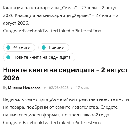
Класация на книжарници „Сиела“ – 27 юли – 2 август
2026 Класация на книжарници „Хермес“ – 27 юли – 2
август 2026…
Сподели:FacebookTwitterLinkedInPinterestEmail
@-книги
Новини
Новите книги на седмицата
Новите книги на седмицата - 2 август
2026
By
Милена Николова
02/08/2026
17 мин.
Веднъж в седмицата „Аз чета“ ви представя новите книги
на пазара, подбрани от самите издателства. Следете
нашия специален формат, но продължавайте да…
Сподели:FacebookTwitterLinkedInPinterestEmail