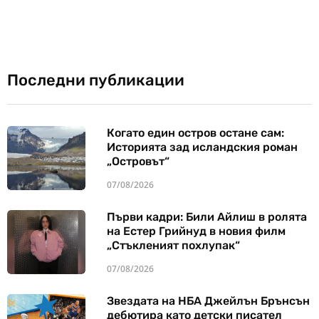
Последни публикации
Когато един остров остане сам:
Историята зад исландския роман
„Островът“
07/08/2026
Първи кадри: Били Айлиш в ролята
на Естер Грийнуд в новия филм
„Стъкленият похлупак“
07/08/2026
Звездата на НБА Джейлън Брънсън
дебютира като детски писател