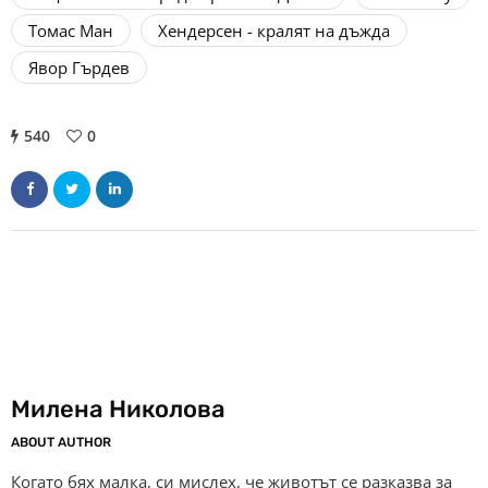
Томас Ман
Хендерсен - кралят на дъжда
Явор Гърдев
540
0
Милена Николова
ABOUT AUTHOR
Когато бях малка, си мислех, че животът се разказва за