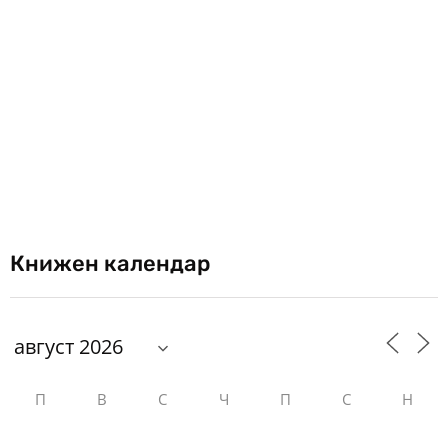
Книжен календар
П
В
С
Ч
П
С
Н