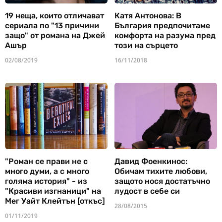
19 неща, които отличават
Катя Антонова: В
сериала по "13 причини
България предпочитаме
защо" от романа на Джей
комфорта на разума пред
Ашър
този на сърцето
02/08/2019
16/11/2018
"Роман се прави не с
Давид Фоенкинос:
много думи, а с много
Обичам тихите любови,
голяма история" - из
защото нося достатъчно
"Красиви изгнаници" на
лудост в себе си
Мег Уайт Клейтън [откъс]
28/08/2015
01/11/2019