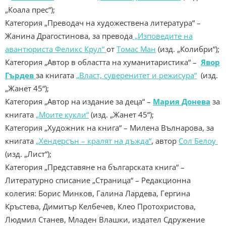
„Коала прес“);
Категория „Преводач на художествена литература“ –
Жанина Драгостинова, за превода
„Изповедите на
авантюриста Феликс Крул“
от
Томас Ман
(изд. „Колибри“);
Категория „Автор в областта на хуманитаристика“ –
Явор
Гърдев
за книгата
„Власт, суверенитет и режисура“
(изд.
„Жанет 45“);
Категория „Автор на издание за деца“ –
Мария Донева
за
книгата
„Моите кукли“
(изд. „Жанет 45“);
Категория „Художник на книга“ – Милена Вълнарова, за
книгата
„Хендерсън – кралят на дъжда“
, автор
Сол Белоу
(изд. „Лист“);
Категория „Представяне на българската книга“ –
Литературно списание „Страница“ – Редакционна
колегия: Борис Минков, Галина Лардева, Гергина
Кръстева, Димитър Келбечев, Клео Протохристова,
Людмил Станев, Младен Влашки, издател Сдружение