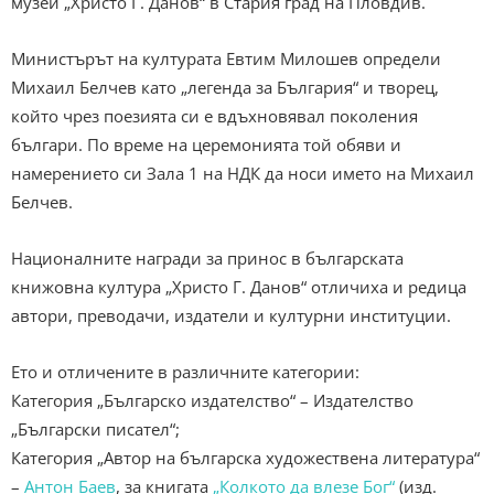
музей „Христо Г. Данов“ в Стария град на Пловдив.
Министърът на културата Евтим Милошев определи
Михаил Белчев като „легенда за България“ и творец,
който чрез поезията си е вдъхновявал поколения
българи. По време на церемонията той обяви и
намерението си Зала 1 на НДК да носи името на Михаил
Белчев.
Националните награди за принос в българската
книжовна култура „Христо Г. Данов“ отличиха и редица
автори, преводачи, издатели и културни институции.
Ето и отличените в различните категории:
Категория „Българско издателство“ – Издателство
„Български писател“;
Категория „Автор на българска художествена литература“
–
Антон Баев
, за книгата
„Колкото да влезе Бог“
(изд.