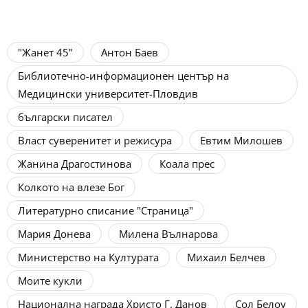
"Жанет 45"
Антон Баев
Библиотечно-информационен център на
Медицински университет-Пловдив
български писател
Власт суверенитет и режисура
Евтим Милошев
Жанина Драгостинова
Коала прес
Колкото на влезе Бог
Литературно списание "Страница"
Мария Донева
Милена Вълнарова
Министерство на Културата
Михаил Белчев
Моите кукли
Национална награда Христо Г. Данов
Сол Белоу