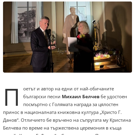
П
оетът и автор на едни от най-обичаните
български песни
Михаил Белчев
бе удостоен
посмъртно с Голямата награда за цялостен
принос в националната книжовна култура „Христо Г.
Данов“. Отличието бе връчено на съпругата му Кристина
Белчева по време на тържествена церемония в къща