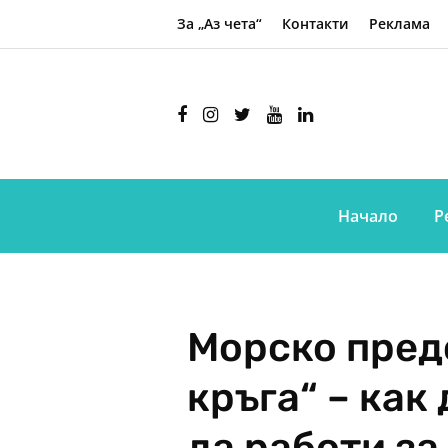
За „Аз чета“
Контакти
Реклама
Начало
Р
Морско пред
кръга“ – как
да работи за