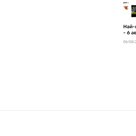
Най-
- 6 а
06/08/