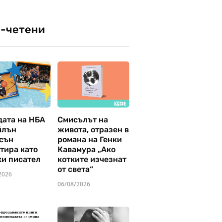
-четени
дата на НБА
Смисълът на
йлън
живота, отразен в
сън
романа на Генки
тира като
Кавамура „Ако
ки писател
котките изчезнат
от света“
2026
06/08/2026