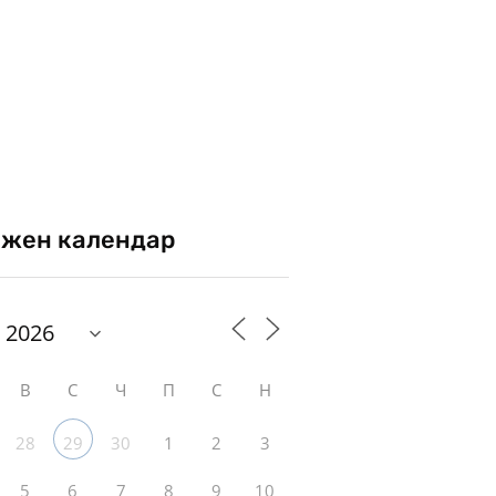
жен календар
В
С
Ч
П
С
Н
28
30
1
2
3
29
5
6
7
8
9
10