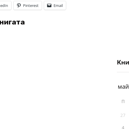
kedIn
Pinterest
Email
книгата
Кни
П
27
4