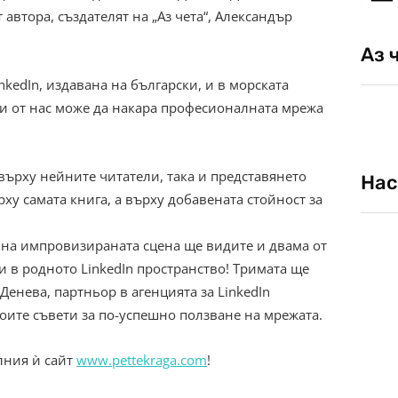
 автора, създателят на „Аз чета“, Александър
Аз 
nkedIn, издавана на български, и в морската
еки от нас може да накара професионалната мрежа
 върху нейните читатели, така и представянето
Нас
ху самата книга, а върху добавената стойност за
 на импровизираната сцена ще видите и двама от
 в родното LinkedIn пространство! Тримата ще
Денева, партньор в агенцията за LinkedIn
оите съвети за по-успешно ползване на мрежата.
лния ѝ сайт
www.pettekraga.com
!