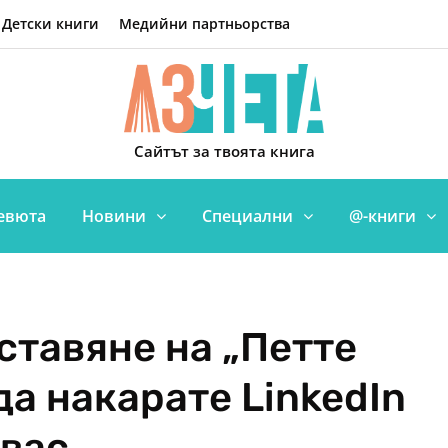
Детски книги
Медийни партньорства
Сайтът за твоята книга
евюта
Новини
Специални
@-книги
ставяне на „Петте
 да накарате LinkedIn
 вас