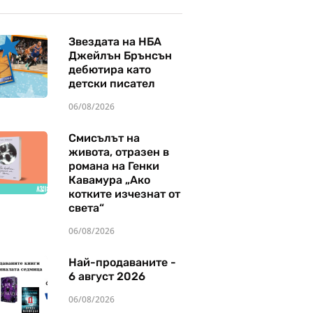
Звездата на НБА
Джейлън Брънсън
дебютира като
детски писател
06/08/2026
Смисълът на
живота, отразен в
романа на Генки
Кавамура „Ако
котките изчезнат от
света“
06/08/2026
Най-продаваните -
6 август 2026
06/08/2026