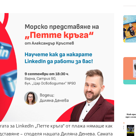
ата за LinkedIn „Петте кръга“ от плажа нямаше как
дставяне – споделя нашата Диляна Денева. Самата