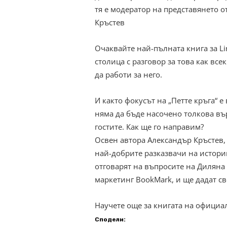
тя е модератор на представянето от
Кръстев
Очаквайте най-пълната книга за Li
столица с разговор за това как вс
да работи за него.
И както фокусът на „Петте кръга“ е
няма да бъде насочено толкова вър
гостите. Как ще го направим?
Освен автора Александър Кръстев,
най-добрите разказвачи на истории
отговарят на въпросите на Диляна 
маркетинг BookMark, и ще дадат св
Научете още за книгата на официа
Сподели: