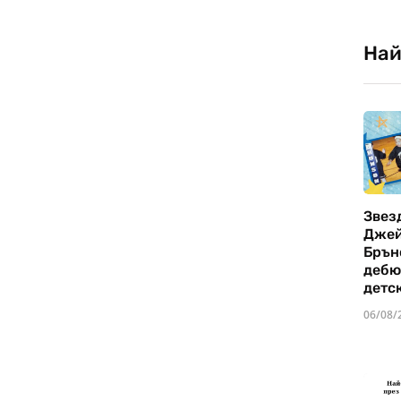
Най
Звез
Дже
Брън
дебю
детс
06/08/