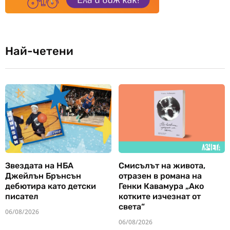
Най-четени
Звездата на НБА
Смисълът на живота,
Джейлън Брънсън
отразен в романа на
дебютира като детски
Генки Кавамура „Ако
писател
котките изчезнат от
света“
06/08/2026
06/08/2026