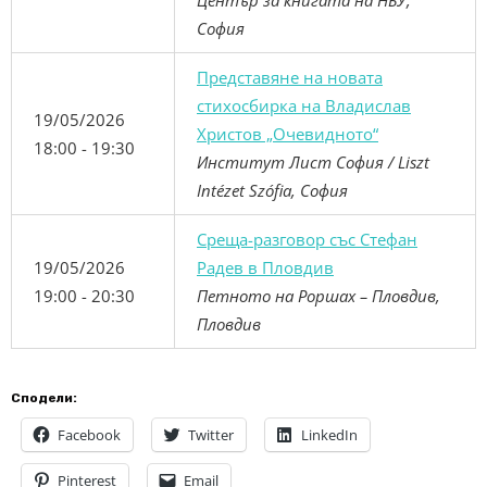
Център за книгата на НБУ,
София
Представяне на новата
стихосбирка на Владислав
19/05/2026
Христов „Очевидното“
18:00 - 19:30
Институт Лист София / Liszt
Intézet Szófia, София
Среща-разговор със Стефан
19/05/2026
Радев в Пловдив
19:00 - 20:30
Петното на Роршах – Пловдив,
Пловдив
Сподели:
Facebook
Twitter
LinkedIn
Pinterest
Email