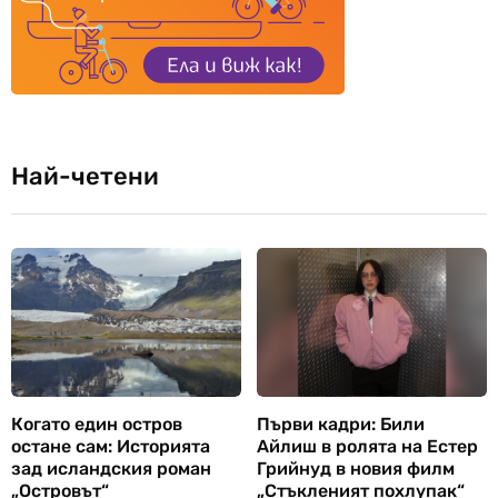
Най-четени
Когато един остров
Първи кадри: Били
остане сам: Историята
Айлиш в ролята на Естер
зад исландския роман
Грийнуд в новия филм
„Островът“
„Стъкленият похлупак“