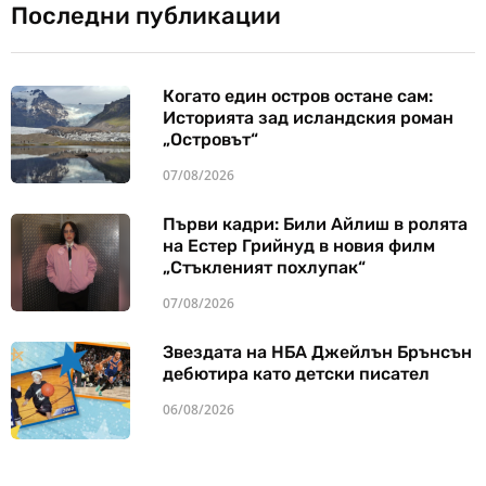
Последни публикации
Когато един остров остане сам:
Историята зад исландския роман
„Островът“
07/08/2026
Първи кадри: Били Айлиш в ролята
на Естер Грийнуд в новия филм
„Стъкленият похлупак“
07/08/2026
Звездата на НБА Джейлън Брънсън
дебютира като детски писател
06/08/2026