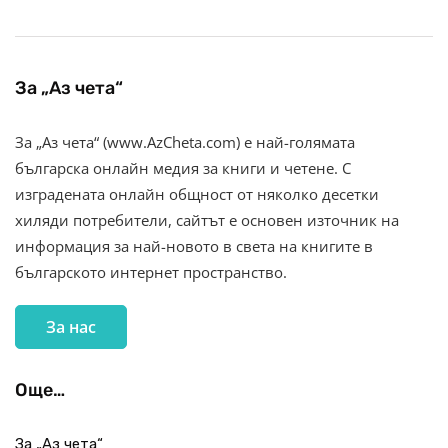
За „Аз чета“
За „Аз чета“ (www.AzCheta.com) е най-голямата
българска онлайн медия за книги и четене. С
изградената онлайн общност от няколко десетки
хиляди потребители, сайтът е основен източник на
информация за най-новото в света на книгите в
българското интернет пространство.
За нас
Още…
За „Аз чета“