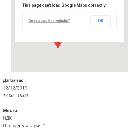
This page can't load Google Maps correctly.
НДК
OK
Do you own this website?
Площад България 1 - София
Виж подробностите и програмата
Дата/час
12/12/2019
17:00 - 18:00
Място
НДК
Площад България 1