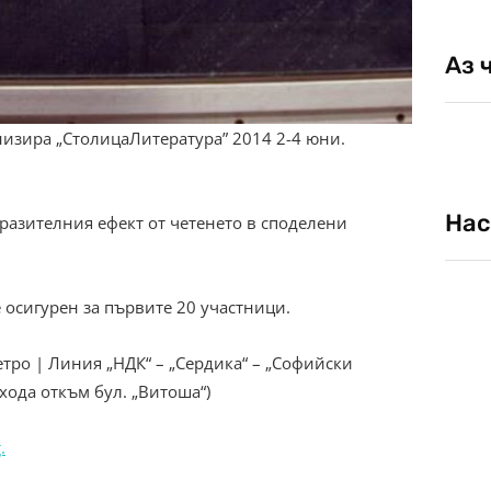
Аз 
низира „СтолицаЛитература” 2014 2-4 юни.
Нас
азителния ефект от четенето в споделени
 осигурен за първите 20 участници.
тро | Линия „НДК“ – „Сердика“ – „Софийски
входа откъм бул. „Витоша“)
.