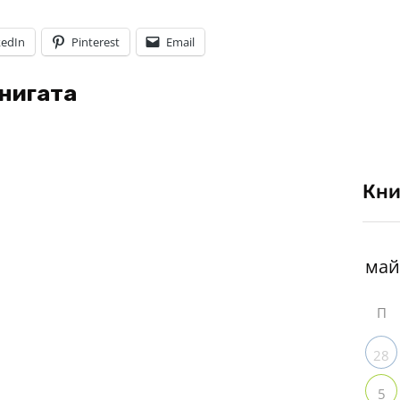
kedIn
Pinterest
Email
книгата
Кни
П
28
5