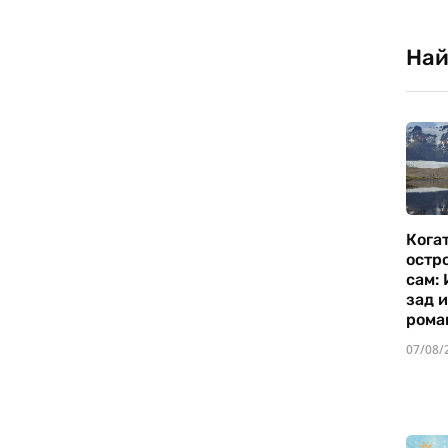
Най
Кога
остр
сам:
зад 
рома
07/08/