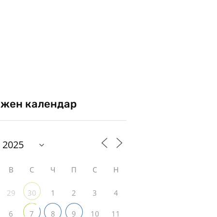
жен календар
В
С
Ч
П
С
Н
29
1
2
3
4
30
6
10
11
7
8
9