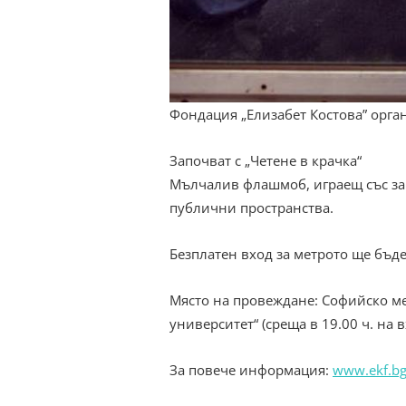
Фондация „Елизабет Костова” орга
Започват с „Четене в крачка“
Мълчалив флашмоб, играещ със зар
публични пространства.
Безплатен вход за метрото ще бъде
Място на провеждане: Софийско ме
университет“ (среща в 19.00 ч. на 
За повече информация:
www.ekf.bg