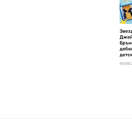
Звез
Дже
Брън
дебю
детс
06/08/