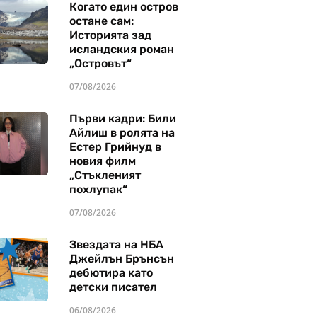
Когато един остров
остане сам:
Историята зад
исландския роман
„Островът“
07/08/2026
Първи кадри: Били
Айлиш в ролята на
Естер Грийнуд в
новия филм
„Стъкленият
похлупак“
07/08/2026
Звездата на НБА
Джейлън Брънсън
дебютира като
детски писател
06/08/2026