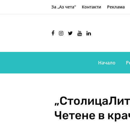
За „Аз чета“
Контакти
Реклама
Начало
Р
„СтолицаЛит
Четене в кра