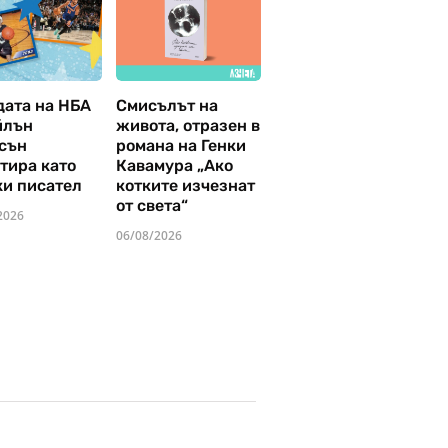
дата на НБА
Смисълът на
йлън
живота, отразен в
сън
романа на Генки
тира като
Кавамура „Ако
ки писател
котките изчезнат
от света“
2026
06/08/2026