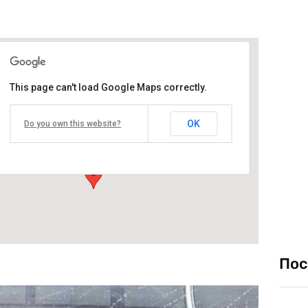
This page can't load Google Maps correctly.
Софийско метро
OK
Do you own this website?
bul. Vitosha - Sofia
Виж подробностите и програмата
Пос