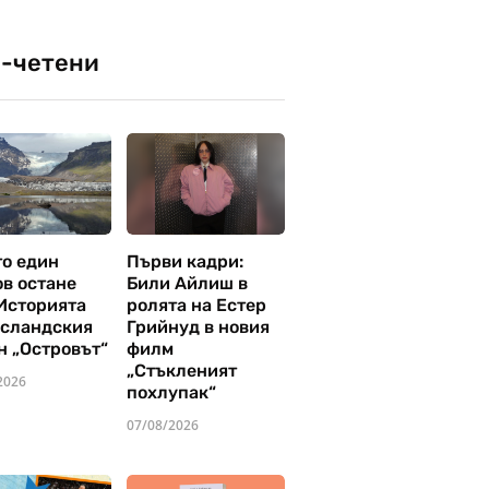
-четени
то един
Първи кадри:
ов остане
Били Айлиш в
 Историята
ролята на Естер
исландския
Грийнуд в новия
н „Островът“
филм
„Стъкленият
2026
похлупак“
07/08/2026