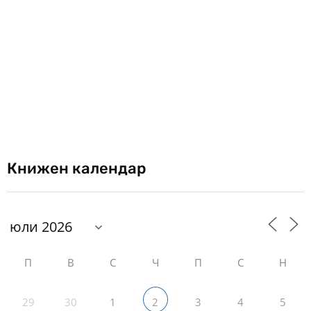
Книжен календар
П
В
С
Ч
П
С
Н
29
30
1
3
4
5
2