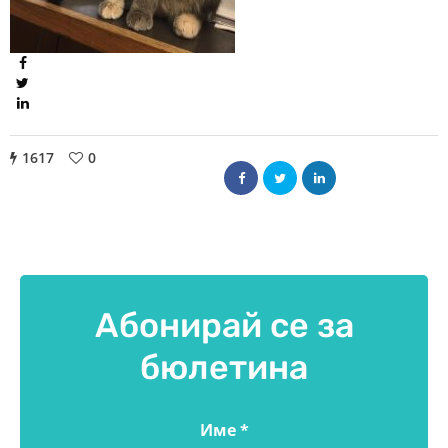
1617
0
Абонирай се за
бюлетина
Име
*