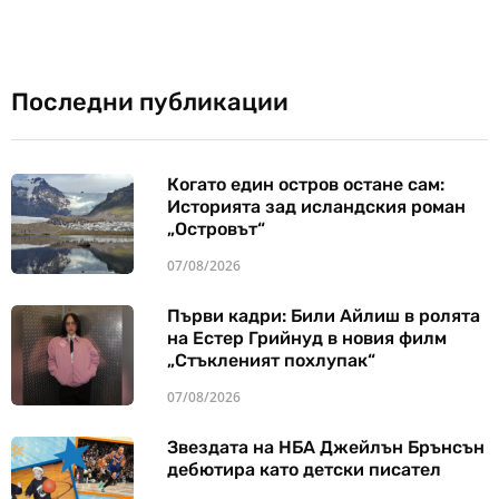
Последни публикации
Когато един остров остане сам:
Историята зад исландския роман
„Островът“
07/08/2026
Първи кадри: Били Айлиш в ролята
на Естер Грийнуд в новия филм
„Стъкленият похлупак“
07/08/2026
Звездата на НБА Джейлън Брънсън
дебютира като детски писател