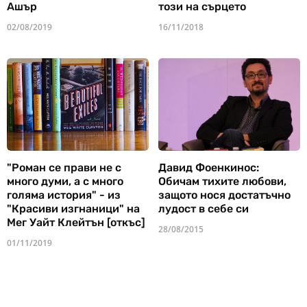
Ашър
този на сърцето
02/08/2019
16/11/2018
"Роман се прави не с
Давид Фоенкинос:
много думи, а с много
Обичам тихите любови,
голяма история" - из
защото нося достатъчно
"Красиви изгнаници" на
лудост в себе си
Мег Уайт Клейтън [откъс]
28/08/2015
01/11/2019