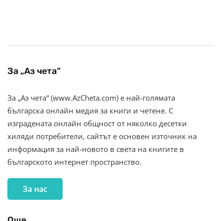
За „Аз чета“
За „Аз чета“ (www.AzCheta.com) е най-голямата
българска онлайн медия за книги и четене. С
изградената онлайн общност от няколко десетки
хиляди потребители, сайтът е основен източник на
информация за най-новото в света на книгите в
българското интернет пространство.
За нас
Още…