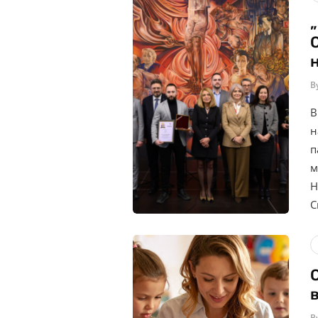
B
В
н
п
м
Н
С
B