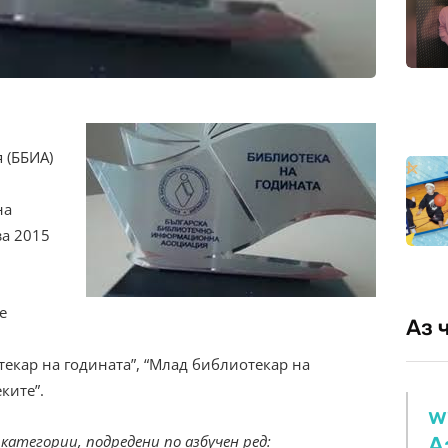
 (ББИА)
на
а 2015
е
Аз 
текар на годината”, “Млад библиотекар на
ките”.
w
А
атегории, подредени по азбучен ред: