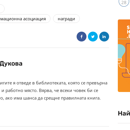
28
рмационна асоциация
награди
Дукова
нигите я отведе в библиотеката, която се превърна
и работно място. Вярва, че всеки човек би се
о, ако има шанса да срещне правилната книга.
Най