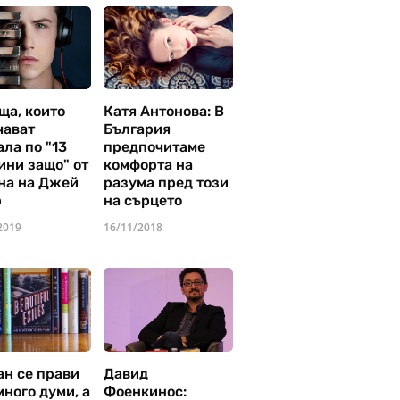
ща, които
Катя Антонова: В
чават
България
ла по "13
предпочитаме
ини защо" от
комфорта на
на на Джей
разума пред този
р
на сърцето
2019
16/11/2018
ан се прави
Давид
много думи, а
Фоенкинос: