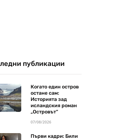
ледни публикации
Когато един остров
остане сам:
Историята зад
исландския роман
„Островът“
07/08/2026
Първи кадри: Били