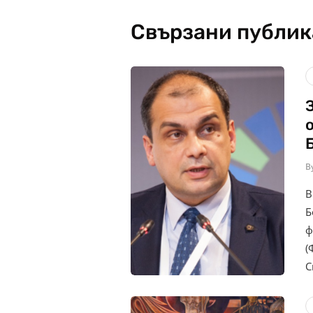
Свързани публи
B
В
Б
ф
(
С