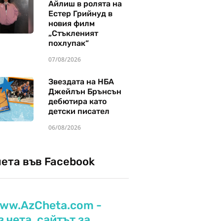
Айлиш в ролята на
Естер Грийнуд в
новия филм
„Стъкленият
похлупак“
07/08/2026
Звездата на НБА
Джейлън Брънсън
дебютира като
детски писател
06/08/2026
чета във Facebook
ww.AzCheta.com -
з чета, сайтът за