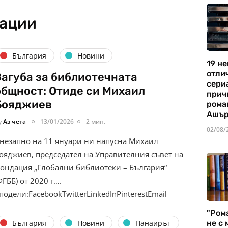
кации
България
Новини
19 не
отли
Загуба за библиотечната
сериа
общност: Отиде си Михаил
прич
Бояджиев
рома
Ашъ
y
Аз чета
13/01/2026
2 мин.
02/08/
незапно на 11 януари ни напусна Михаил
ояджиев, председател на Управителния съвет на
ондация „Глобални библиотеки – България“
ФГББ) от 2020 г….
подели:FacebookTwitterLinkedInPinterestEmail
"Ром
България
Новини
Панаирът
не с 