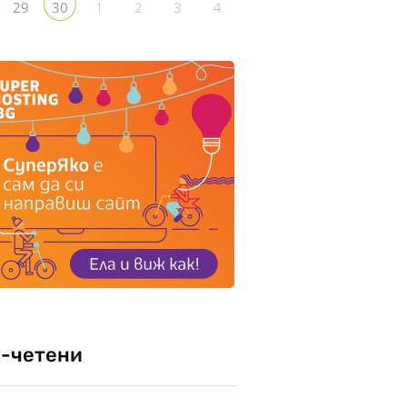
29
1
2
3
4
30
-четени