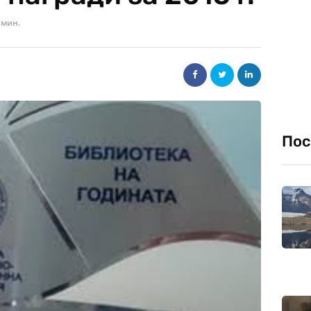
 мин.
Пос