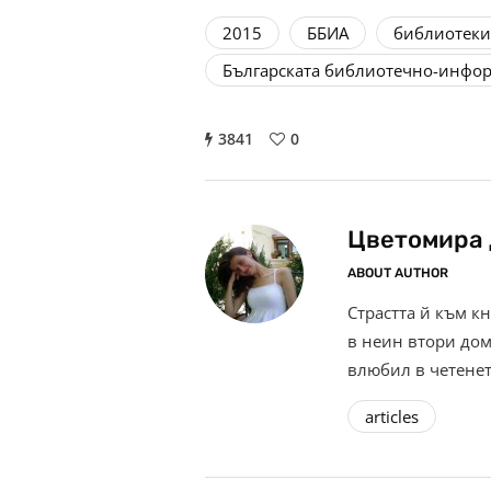
2015
ББИА
библиотеки
Българската библиотечно-инфо
3841
0
Цветомира 
ABOUT AUTHOR
Страстта й към к
в неин втори дом 
влюбил в четенет
articles