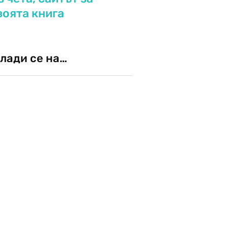
воята книга
лади се на…