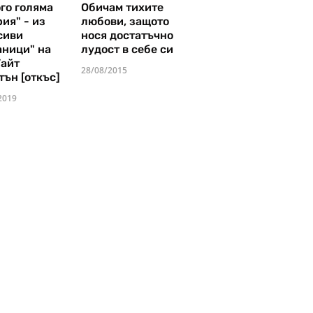
го голяма
Обичам тихите
ия" - из
любови, защото
сиви
нося достатъчно
аници" на
лудост в себе си
Уайт
28/08/2015
тън [откъс]
2019