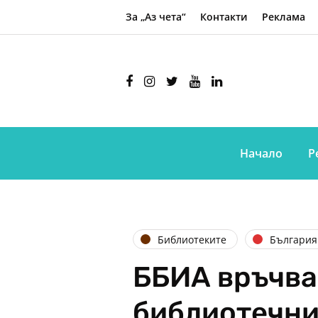
За „Аз чета“
Контакти
Реклама
Начало
Р
Библиотеките
България
ББИА връчва
библиотечни 