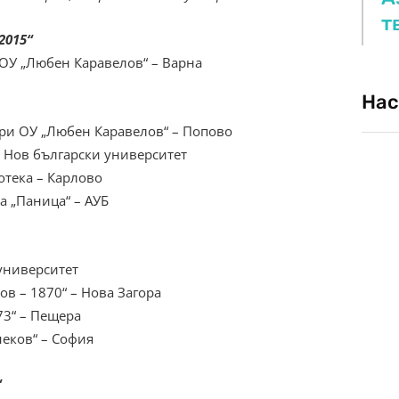
т
2015“
ОУ „Любен Каравелов“ – Варна
Нас
ри ОУ „Любен Каравелов“ – Попово
 Нов български университет
тека – Карлово
 „Паница“ – АУБ
университет
в – 1870“ – Нова Загора
73“ – Пещера
еков“ – София
“