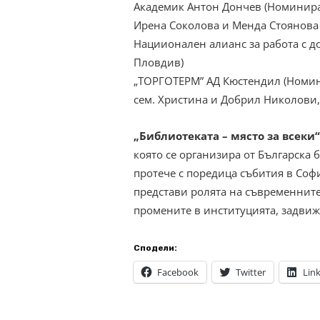
Академик Антон Дончев (Номинира
Ирена Соколова и Менда Стоянова
Нациионален алианс за работа с д
Пловдив)
„ТОРГОТЕРМ” АД Кюстендил (Номин
сем. Христина и Добрил Николови
„Библиотеката – място за всеки“
която се организира от Българск
протече с поредица събития в Соф
представи ролята на съвременните
промените в институцията, задвиж
Сподели:
Facebook
Twitter
Lin