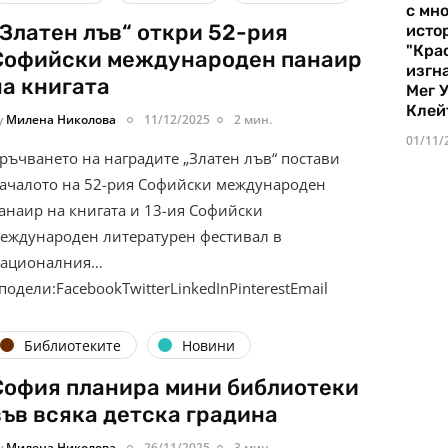
с мно
„Златен лъв“ откри 52-рия
истор
"Кра
Софийски международен панаир
изгн
на книгата
Мег 
Клей
y
Милена Николова
11/12/2025
2 мин.
01/11/
ръчването на наградите „Златен лъв“ постави
ачалото на 52-рия Софийски международен
анаир на книгата и 13-ия Софийски
еждународен литературен фестивал в
ационалния…
подели:FacebookTwitterLinkedInPinterestEmail
Библиотеките
Новини
София планира мини библиотеки
във всяка детска градина
y
Милена Николова
26/11/2025
3 мин.