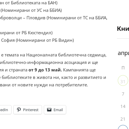
н от Библиотеката на БАН)
 (Номинирани от УС на ББИА)
оброволци – Пловдив (Номинирани от ТС на ББИА,
Кни
ирани от РБ Кюстендил)
, София (Номинирани от РБ Видин)
е темата на Националната библиотечна седмица,
а библиотечно-информационна асоциация и ще
П
ия и страната
от 9 до 13 май.
Кампанията ще
 библиотеките в живота ни, както и развитието и
31
вани от новите нужди на потребителите.
7
14
kedIn
Pinterest
Email
21