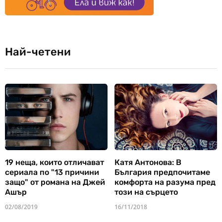
Най-четени
19 неща, които отличават
Катя Антонова: В
сериала по "13 причини
България предпочитаме
защо" от романа на Джей
комфорта на разума пред
Ашър
този на сърцето
02/08/2019
16/11/2018