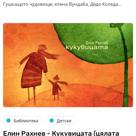
Гушкащото чудовище, елена Вундаба, Дядо Коледа…
Библиотека
Детски
Елин Рахнев - Кукувицата (цялата