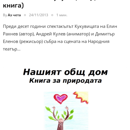
книга)
By
Аз чета
24/11/2013
1 мин.
Преди десет години спектакълът Кукувицата на Елин
Рахнев (автор), Андрей Кулев (аниматор) и Димитър
Еленов (режисьор) събра на сцената на Народния
театър…