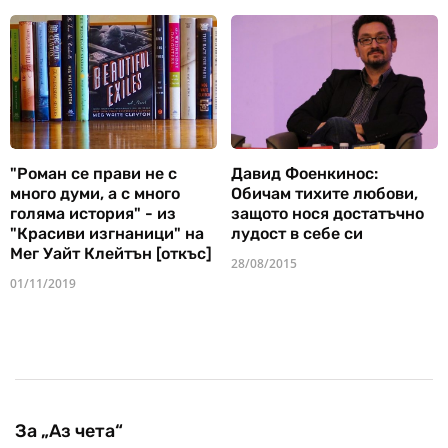
"Роман се прави не с
Давид Фоенкинос:
много думи, а с много
Обичам тихите любови,
голяма история" - из
защото нося достатъчно
"Красиви изгнаници" на
лудост в себе си
Мег Уайт Клейтън [откъс]
28/08/2015
01/11/2019
За „Аз чета“