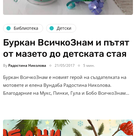
Библиотека
Детски
Буркан ВсичкоЗнам и пътят
от мазето до детската стая
By
Радостина Николова
21/05/2017
5 мин.
Буркан ВсичкоЗнам е новият герой на създателката на
мотовете и елена Вундаба Радостина Николова.
Благодарние на Мукс, Пинки, Гула и Бобо ВсичкоЗнам…