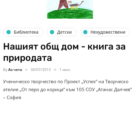
Библиотека
Детски
Нехудожествени
Нашият общ дом - книга за
природата
By
Аз чета
30/07/2013
1 мин.
Ученическо творчество по Проект „Успех” на Творческо
ателие „От перо до корица“ към 105 СОУ „Атанас Далчев”
– София