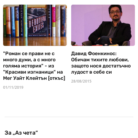
"Роман се прави не с
Давид Фоенкинос:
много думи, а с много
Обичам тихите любови,
голяма история" - из
защото нося достатъчно
"Красиви изгнаници" на
лудост в себе си
Мег Уайт Клейтън [откъс]
28/08/2015
01/11/2019
За „Аз чета“