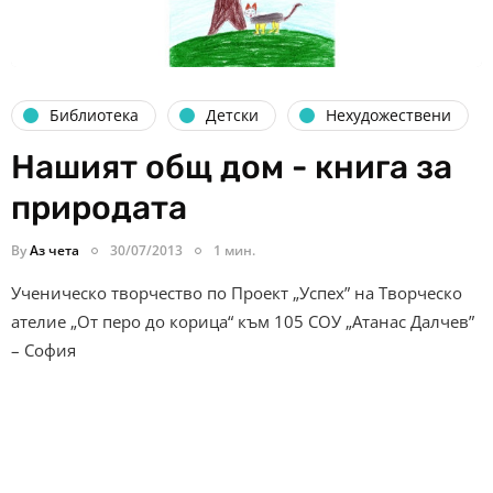
Библиотека
Детски
Нехудожествени
Нашият общ дом - книга за
природата
By
Аз чета
30/07/2013
1 мин.
Ученическо творчество по Проект „Успех” на Творческо
ателие „От перо до корица“ към 105 СОУ „Атанас Далчев”
– София