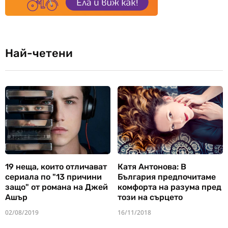
Най-четени
19 неща, които отличават
Катя Антонова: В
сериала по "13 причини
България предпочитаме
защо" от романа на Джей
комфорта на разума пред
Ашър
този на сърцето
02/08/2019
16/11/2018