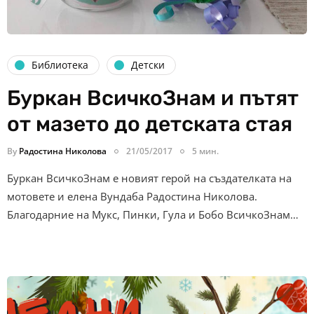
Библиотека
Детски
Буркан ВсичкоЗнам и пътят
от мазето до детската стая
By
Радостина Николова
21/05/2017
5 мин.
Буркан ВсичкоЗнам е новият герой на създателката на
мотовете и елена Вундаба Радостина Николова.
Благодарние на Мукс, Пинки, Гула и Бобо ВсичкоЗнам…