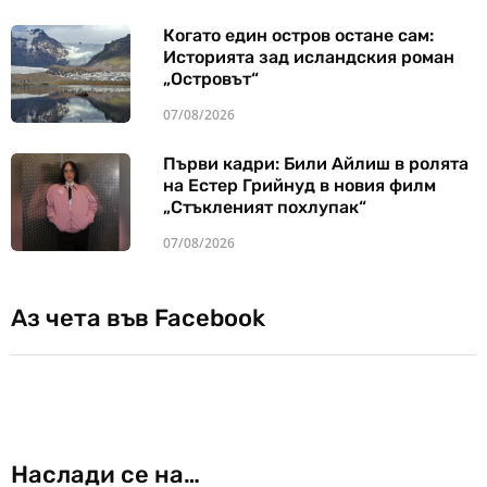
Когато един остров остане сам:
Историята зад исландския роман
„Островът“
07/08/2026
Първи кадри: Били Айлиш в ролята
на Естер Грийнуд в новия филм
„Стъкленият похлупак“
07/08/2026
Аз чета във Facebook
Наслади се на…