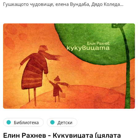
Гушкащото чудовище, елена Вундаба, Дядо Коледа…
Библиотека
Детски
Елин Рахнев - Кукувицата (цялата