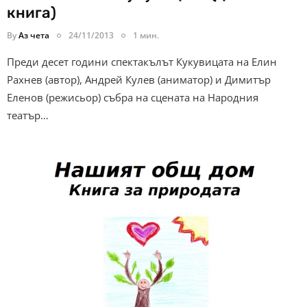
книга)
By
Аз чета
24/11/2013
1 мин.
Преди десет години спектакълът Кукувицата на Елин
Рахнев (автор), Андрей Кулев (аниматор) и Димитър
Еленов (режисьор) събра на сцената на Народния
театър…