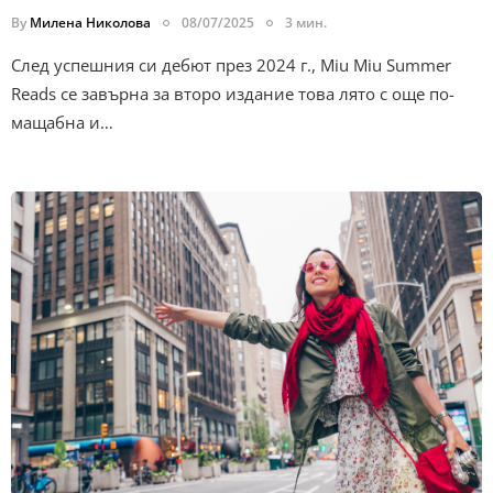
By
Милена Николова
08/07/2025
3 мин.
След успешния си дебют през 2024 г., Miu Miu Summer
Reads се завърна за второ издание това лято с още по-
мащабна и…