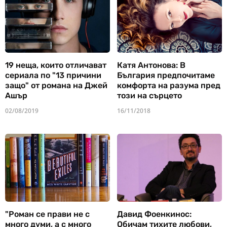
19 неща, които отличават
Катя Антонова: В
сериала по "13 причини
България предпочитаме
защо" от романа на Джей
комфорта на разума пред
Ашър
този на сърцето
02/08/2019
16/11/2018
"Роман се прави не с
Давид Фоенкинос:
много думи, а с много
Обичам тихите любови,