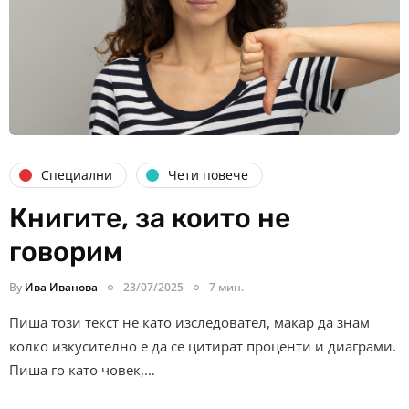
Специални
Чети повече
Книгите, за които не
говорим
By
Ива Иванова
23/07/2025
7 мин.
Пиша този текст не като изследовател, макар да знам
колко изкусително е да се цитират проценти и диаграми.
Пиша го като човек,…