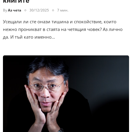
книгите
By
Аз чета
30/12/2025
7 мин.
Усещали ли сте онази тишина и спокойствие, които
нежно проникват в стаята на четящия човек? Аз лично
да. И тъй като именно…