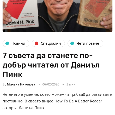
Новини
Специални
Чети повече
7 съвета да станете по-
добър читател от Даниъл
Пинк
By
Милена Николова
06/02/2026
3 мин.
Четенето е умение, което можем (и трябва!) да развиваме
постоянно. В своето видео How To Be A Better Reader
авторът Даниъл Пинк…