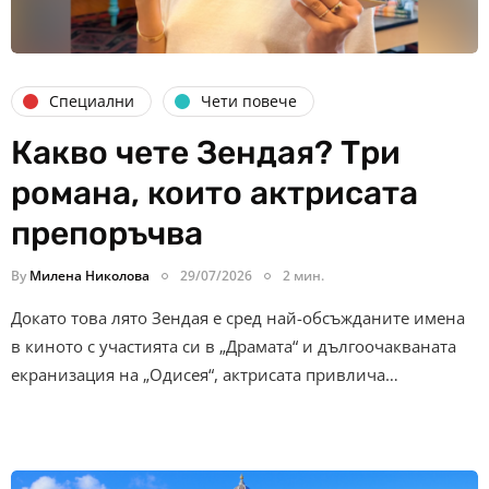
Специални
Чети повече
Какво чете Зендая? Три
романа, които актрисата
препоръчва
By
Милена Николова
29/07/2026
2 мин.
Докато това лято Зендая е сред най-обсъжданите имена
в киното с участията си в „Драмата“ и дългоочакваната
екранизация на „Одисея“, актрисата привлича…