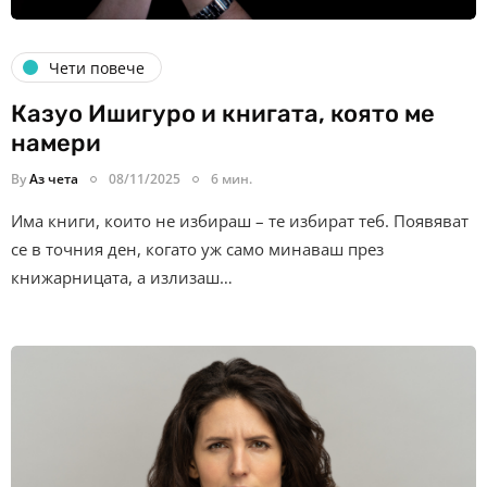
Чети повече
Казуо Ишигуро и книгата, която ме
намери
By
Аз чета
08/11/2025
6 мин.
Има книги, които не избираш – те избират теб. Появяват
се в точния ден, когато уж само минаваш през
книжарницата, а излизаш…