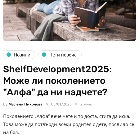
Новини
Чети повече
ShelfDevelopment2025:
Може ли поколението
"Алфа" да ни надчете?
By
Милена Николова
05/01/2025
2 мин.
Поколението „Алфа“ вече чете и то доста, стига да иска.
Това може да потвърди всеки родител с дете, появило се
на бял…