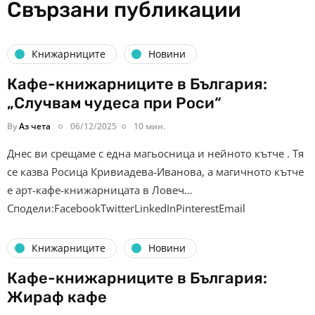
Свързани публикации
Книжарниците
Новини
Кафе-книжарниците в България:
„Случвам чудеса при Роси“
By
Аз чета
06/12/2025
10 мин.
Днес ви срещаме с една магьосница и нейното кътче . Тя
се казва Росица Кривиадева-Иванова, а магичното кътче
е арт-кафе-книжарницата в Ловеч…
Сподели:FacebookTwitterLinkedInPinterestEmail
Книжарниците
Новини
Кафе-книжарниците в България:
Жираф кафе