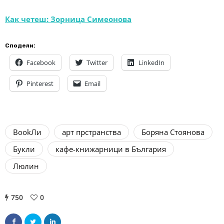
Как четеш: Зорница Симеонова
Сподели:
Facebook
Twitter
LinkedIn
Pinterest
Email
BookЛи
арт прстранства
Боряна Стоянова
Букли
кафе-книжарници в България
Люлин
750
0