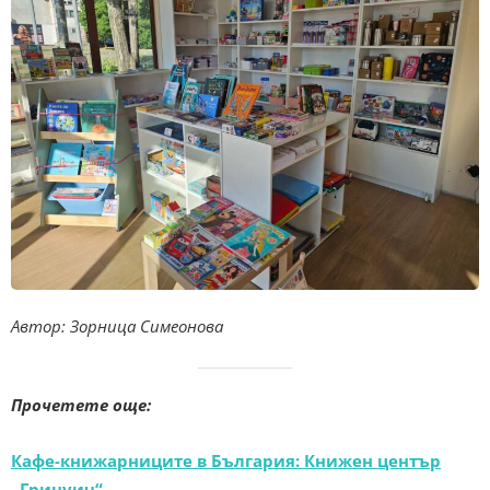
Автор: Зорница Симеонова
Прочетете още:
Кафе-книжарниците в България: Книжен център
„Гринуич“