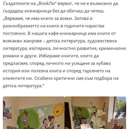
Създателите на „BookЛи“ вярват, че не е възможно да
създадеш книжарница без да обичаш да четеш.
„Вярваме, че има книги за всеки. Затова и
разнообразиетто на книги в годините нараства
постоянно. В нашата кафе-книжарница има книги от
всякакви жанрове – детска литература, художествена
литература, езотерика, личностно развитие, криминални
романи и други. Избираме книгите, които да
предлагаме, според личното ни усещане за хубава
история или полезна книга и според търсенето на
клиентите ни. Особено критични сме към подбора на
детска литература.“