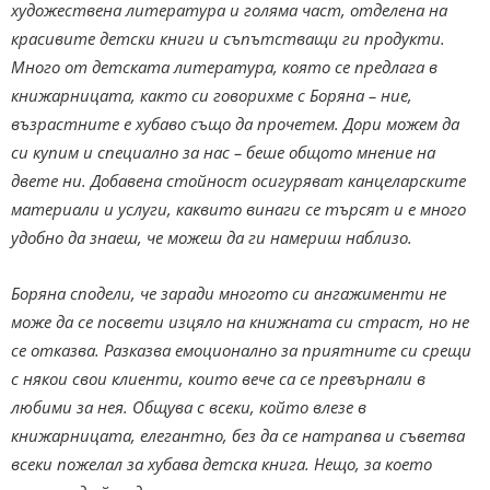
художествена литература и голяма част, отделена на
красивите детски книги и съпътстващи ги продукти.
Много от детската литература, която се предлага в
книжарницата, както си говорихме с Боряна – ние,
възрастните е хубаво също да прочетем. Дори можем да
си купим и специално за нас – беше общото мнение на
двете ни. Добавена стойност осигуряват канцеларските
материали и услуги, каквито винаги се търсят и е много
удобно да знаеш, че можеш да ги намериш наблизо.
Боряна сподели, че заради многото си ангажименти не
може да се посвети изцяло на книжната си страст, но не
се отказва. Разказва емоционално за приятните си срещи
с някои свои клиенти, които вече са се превърнали в
любими за нея. Общува с всеки, който влезе в
книжарницата, елегантно, без да се натрапва и съветва
всеки пожелал за хубава детска книга. Нещо, за което