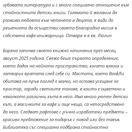
хубавата литература и с много специално отношение към
стойностните детски книги. Голямото й желание да
развива любовта към четенето в децата, я води до
решението да осъществи своята благородна мисия в
собствена кафе-книжарница. Отваря я в кв. Люлин
Боряна започва своето книжно начинание през месец
август 2025 година. Свежо беше първото определение,
което дадох на нейното пространство, когато влязох и
затворих вратата след себе си. Мястото, което BookЛи
обитава на пръв поглед е малко, но остава усещане за
простор, заради светлите тонове, в които е оцветено и
няколкото различни къта в него. Има много уютен детски
кът, а масичките за кафе и още нещо, са непосредствено
до него. Следват рафтове с ръчно изработени предмети –
красиво предложение за подарък с повод или без такъв.
Библиотека със специално подбрана стойностна