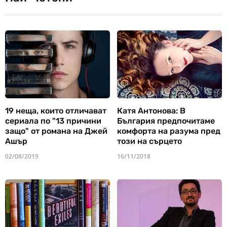
19 неща, които отличават
Катя Антонова: В
сериала по "13 причини
България предпочитаме
защо" от романа на Джей
комфорта на разума пред
Ашър
този на сърцето
02/08/2019
16/11/2018