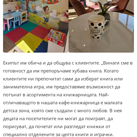
Екипът им обича и да общува с клиентите. „Винаги сме в
готовност да им препоръчаме хубава книга. Когато
клиентите ни препочитат сами да изберат книга или
занимателна игра, им предоставяме възможност да
потънат в асортимента на книжарницата. Най-
отличаващото в нашата кафе-книжарница е малката
детска зона, която сме създали с много любов. В нея
децата на посетителите ни могат да поиграят, да
порисуват, да почетат или разгледат книжки от
специално отделените за целта книги и играчки.