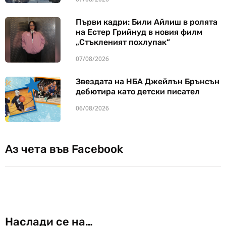
Първи кадри: Били Айлиш в ролята
на Естер Грийнуд в новия филм
„Стъкленият похлупак“
07/08/2026
Звездата на НБА Джейлън Брънсън
дебютира като детски писател
06/08/2026
Аз чета във Facebook
Наслади се на…