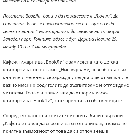
можете да й се доверите напълно.
Посетете BookЛи, дори и да не живеете в „Люлин“. Да
стигнете до нея е изключително лесно – нужно е да
хванете линия 1 на метрото и да слезете на станция
Западен парк. Точният адрес е бул. Царица Йоанна 29,
между 10-и и 7-ми микрорайон.
Кафе-книжарница „BookЛи“ е замислена като детска
книжарница, но не само. „Ние вярваме, че любовта към
книгите и четенето се заражда у децата още от малки и е
важно именно родителите да възпитаваме и отглеждаме
читатели. Това е и причината да отворим кафе-
книжарница „BookЛи“, категорични са собствениците.
Според тях кафето и книгите винаги са били свързани.
„Кафето е повод да спреш и да си отпочинеш, а каква по-
приятна възможност от това да си отпочинеш в