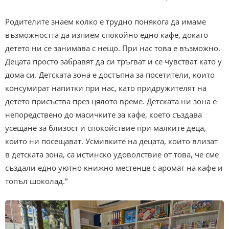
Родителите знаем колко е трудно понякога да имаме
възможността да изпием спокойно едно кафе, докато
детето ни се занимава с нещо. При нас това е възможно.
Децата просто забравят да си тръгват и се чувстват като у
дома си. Детската зона е достъпна за посетители, които
консумират напитки при нас, като придружителят на
детето присъства през цялото време. Детската ни зона е
непоредствено до масичките за кафе, което създава
усещане за близост и спокойствие при малките деца,
които ни посещават. Усмивките на децата, които влизат
в детската зона, са истинско удоволствие от това, че сме
създали едно уютно книжно местенце с аромат на кафе и
топъл шоколад.“