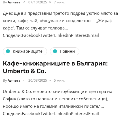
By
Аз чета
07/10/2025
7 мин.
Днес ще ви представим третото подред уютно място за
книги, кафе, чай, общуване и споделеност – „Жираф
кафе“. Там се случват толкова…
Сподели:FacebookTwitterLinkedInPinterestEmail
Книжарниците
Новини
Кафе-книжарниците в България:
Umberto & Co.
By
Аз чета
20/08/2025
5 мин.
Umberto & Co. e новото книгоубежище в центъра на
София (както го наричат и неговите собственици),
носещо името на големия италиански писател…
Сподели:FacebookTwitterLinkedInPinterestEmail