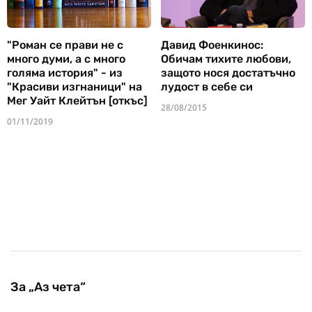
"Роман се прави не с
Давид Фоенкинос:
много думи, а с много
Обичам тихите любови,
голяма история" - из
защото нося достатъчно
"Красиви изгнаници" на
лудост в себе си
Мег Уайт Клейтън [откъс]
28/08/2015
01/11/2019
За „Аз чета“