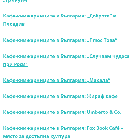
Кафе-книжарниците в България: „Доброта“ в
Пловдив
Кафе-книжарниците в България: „Плюс Това“
Кафе-книжарниците в България: „Случвам чудеса
при Роси“
Кафе-книжарниците в България: „Махала“
Кафе-книжарниците в България: Жираф кафе
Кафе-книжарниците в България: Umberto & Co.
Кафе-книжарниците в България: Fox Book Café –
място за достъпна култура