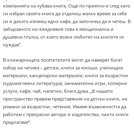
компанията на хубава книга. Още по-приятно е след като
си избрал своята книга да отделиш малко време за себе
си и докато изпиеш едно кафе, да започнеш да я четеш. В
забързаното ни ежедневие това е емоционална и
душевна глътка, от която всеки любител на книгите се
нуждае“.
В книжарницата посетителите могат да намерят богат
избор на четива – детски, книги за юноши, училищни
материали, канцеларски материали, книги за възрастни
(художествена литература), занимателни игри, копирни
услуги, кафе, чай, напитки, блага дума. „В нашето
пространство правим представяния на детски книги, на
романи за възрастни, четения. Имаме възможността да
работим с прекрасни автори и издателства, чиито книги
предлагаме“.