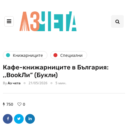
Книжарниците
Специални
Кафе-книжарниците в България:
,,BookЛи“ (Букли)
By
Аз чета
21/05/2026
5 мин.
750
0