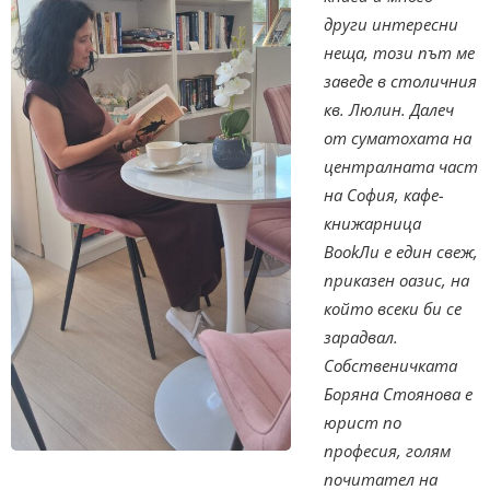
други интересни
неща, този път ме
заведе в столичния
кв. Люлин. Далеч
от суматохата на
централната част
на София, кафе-
книжарница
BookЛи е един свеж,
приказен оазис, на
който всеки би се
зарадвал.
Собственичката
Боряна Стоянова е
юрист по
професия, голям
почитател на