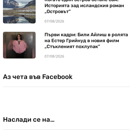
Историята зад исландския роман
„Островът“
07/08/2026
Първи кадри: Били Айлиш в ролята
на Естер Грийнуд в новия филм
„Стъкленият похлупак“
07/08/2026
Аз чета във Facebook
Наслади се на…