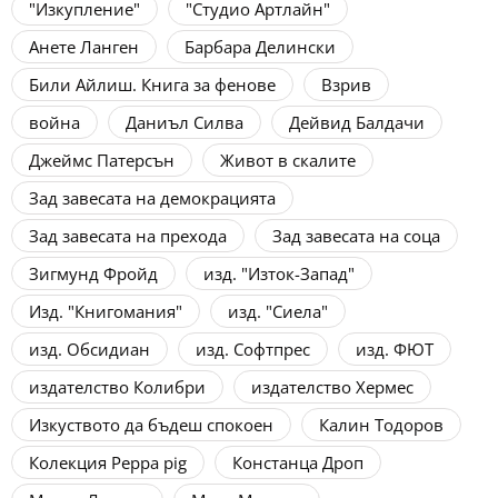
"Изкупление"
"Студио Артлайн"
Анете Ланген
Барбара Делински
Били Айлиш. Книга за фенове
Взрив
война
Даниъл Силва
Дейвид Балдачи
Джеймс Патерсън
Живот в скалите
Зад завесата на демокрацията
Зад завесата на прехода
Зад завесата на соца
Зигмунд Фройд
изд. "Изток-Запад"
Изд. "Книгомания"
изд. "Сиела"
изд. Обсидиан
изд. Софтпрес
изд. ФЮТ
издателство Колибри
издателство Хермес
Изкуството да бъдеш спокоен
Калин Тодоров
Колекция Peppa pig
Констанца Дроп