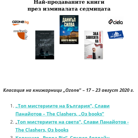
Класация на книжарници „Ozon
e“
– 17 – 23 август 2020 г.
„Топ мистериите на България”, Слави
Панайотов – The Clashers, „Оз books”
„
Топ мистериите на света“, Слави Панайотов -
The Clashers, Оз books
Колекция „Peppa Pig“, Студио Артлайн