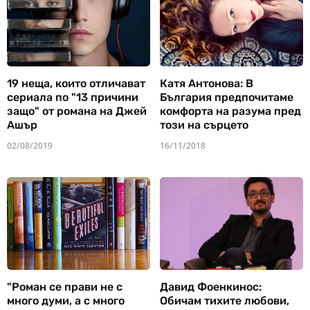
19 неща, които отличават
Катя Антонова: В
сериала по "13 причини
България предпочитаме
защо" от романа на Джей
комфорта на разума пред
Ашър
този на сърцето
02/08/2019
16/11/2018
"Роман се прави не с
Давид Фоенкинос:
много думи, а с много
Обичам тихите любови,