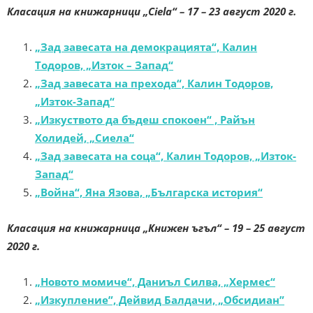
Класация на книжарници „Ciela“ – 17 – 23 август 2020 г.
„Зад завесата на демокрацията“, Калин
Тодоров, „Изток – Запад“
„Зад завесата на прехода“, Калин Тодоров,
„Изток-Запад“
„Изкуството да бъдеш спокоен“ , Райън
Холидей, „Сиела“
„Зад завесата на соца“, Калин Тодоров, „Изток-
Запад“
„Война“, Яна Язова, „Българска история“
Класация на книжарница „Книжен ъгъл“ – 19 – 25 август
2020 г.
„Новото момиче“, Даниъл Силва, „Хермес“
„Изкупление”, Дейвид Балдачи, „Обсидиан”