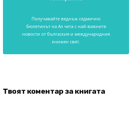
Получавайте веднъж седмично
бюлетинът на Аз чета с най-важните
новости от бългаския и международния
книжен свят.
Твоят коментар за книгата