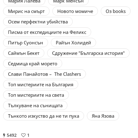
Мария Лалева
Марк Менсън
Мирис на смърт
Новото момиче
Оз books
Осем перфектни убийства
Писма от експедициите на Феликс
Питър Суонсън
Райън Холидей
Саймън Бекет
Сдружение "Българска история"
Седмица край морето
Слави Панайотов – The Clashers
Топ мистериите на България
Топ мистериите на света
Тълкуване на сънищата
Тънкото изкуство да не ти пука
Яна Язова
5492
1