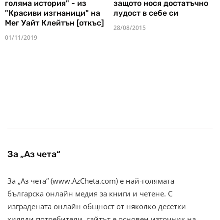
голяма история" - из
защото нося достатъчно
"Красиви изгнаници" на
лудост в себе си
Мег Уайт Клейтън [откъс]
28/08/2015
01/11/2019
За „Аз чета“
За „Аз чета“ (www.AzCheta.com) е най-голямата
българска онлайн медия за книги и четене. С
изградената онлайн общност от няколко десетки
хиляди потребители, сайтът е основен източник на