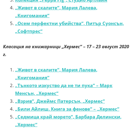
„Живот в скалите“, Мария Лалева,
„Книгомания“
„Осем перфектни убийства“, Питър Суонсън,
„Софтпрес“
Класация на книжарници „Хермес“ – 17 – 23 август 2020
г.
„Живот в скалите“, Мария Лалева,
„Книгомания“
„Тънкото изкуство да не ти пука“ – Марк
Менсън, „Хермес“
„Взрив“, Джеймс Патерсън, „Хермес“
„Били Айлиш. Книга за фенове“ – „Хермес“
„Седмица край морето“, Барбара Делински,
„Хермес“