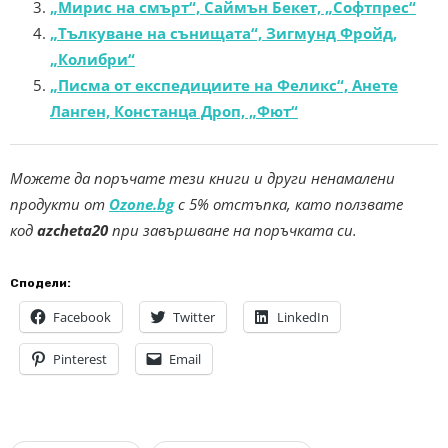
„Мирис на смърт“, Саймън Бекет, „Софтпрес“
„Тълкуване на сънищата“, Зигмунд Фройд,
„Колибри“
„Писма от експедициите на Феликс“, Анете
Ланген, Констанца Дроп, „Фют“
Можете да поръчате тези книги и други ненамалени
продукти от
Ozone.bg
с 5% отстъпка, като ползвате
код
azcheta20
при завършване на поръчката си.
Сподели:
Facebook
Twitter
LinkedIn
Pinterest
Email