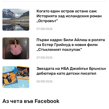
Когато един остров остане сам:
Историята зад исландския роман
„Островът“
07/08/2026
Първи кадри: Били Айлиш в ролята
на Естер Грийнуд в новия филм
„Стъкленият похлупак“
07/08/2026
Звездата на НБА Джейлън Брънсън
дебютира като детски писател
06/08/2026
Аз чета във Facebook