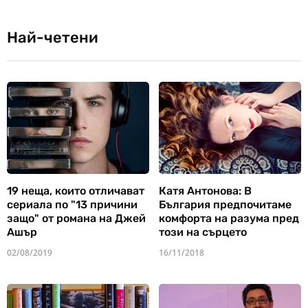
Най-четени
19 неща, които отличават
Катя Антонова: В
сериала по "13 причини
България предпочитаме
защо" от романа на Джей
комфорта на разума пред
Ашър
този на сърцето
02/08/2019
16/11/2018