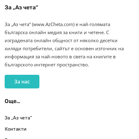
За „Аз чета“
За „Аз чета“ (www.AzCheta.com) е най-голямата
българска онлайн медия за книги и четене. С
изградената онлайн общност от няколко десетки
хиляди потребители, сайтът е основен източник на
информация за най-новото в света на книгите в
българското интернет пространство.
За нас
Още…
За „Аз чета“
Контакти