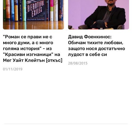
"Роман се прави не с
Давид Фоенкинос:
много думи, а с много
Обичам тихите любови,
голяма история" - из
защото нося достатъчно
"Красиви изгнаници" на
лудост в себе си
Мег Уайт Клейтън [откъс]
28/08/2015
01/11/2019