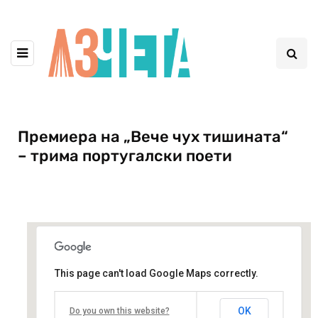
Премиера на „Вече чух тишината“
– трима португалски поети
This page can't load Google Maps correctly.
Младежки театър „Николай Бинев“
OK
Do you own this website?
бул. "княз Александър Дондуков" 8 - София