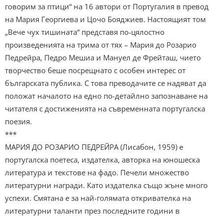
говорим за птици“ на 16 автори от Португалия в превод
на Мария Георгиева и Цочо Бояджиев. Настоящият том
„Вече чух тишината“ представя по-цялостно
произведенията на трима от тях – Мария до Розарио
Педрейра, Педро Мешиа и Мануел де Фрейташ, чието
творчество беше посрещнато с особен интерес от
българската публика. С това преводачите се надяват да
положат началото на едно по-детайлно запознаване на
читателя с достиженията на съвременната португалска
поезия.
***
МАРИЯ ДО РОЗАРИО ПЕДРЕЙРА (Лисабон, 1959) е
португалска поетеса, издателка, авторка на юношеска
литература и текстове на фадо. Печели множество
литературни награди. Като издателка също жъне много
успехи. Смятана е за най-голямата откривателка на
литературни таланти през последните години в