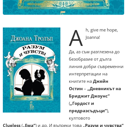
A
h, give me hope,
Joanna!
Да, аз съм разглезена до
безобразие от дълга
линия добри съвременни
интерпретации на
книгите на
Джейн
Остин
–
„Дневникът на
Бриджит Джоунс“
(
„Гордост и
предразсъдъци“
),
култовото
Clueless
(
„Ема“
) и др. И въпреки това
„Разум и чувства“