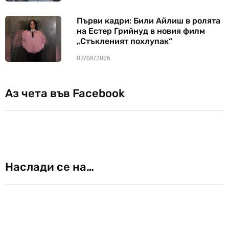
Първи кадри: Били Айлиш в ролята
на Естер Грийнуд в новия филм
„Стъкленият похлупак“
07/08/2026
Аз чета във Facebook
Наслади се на…