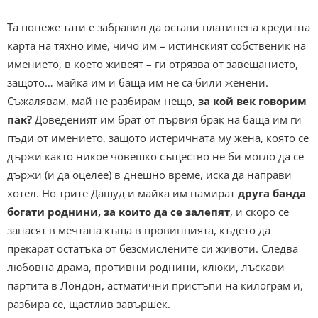
Та понеже тати е забравил да остави платинена кредитна
карта на тяхно име, чичо им – истинският собственик на
имението, в което живеят – ги отрязва от завещанието,
защото… майка им и баща им не са били женени.
Съжалявам, май не разбирам нещо,
за кой век говорим
пак?
Доведеният им брат от първия брак на баща им ги
пъди от имението, защото истеричната му жена, която се
държи както никое човешко същество не би могло да се
държи (и да оцелее) в днешно време, иска да направи
хотел. Но трите Дашуд и майка им намират
друга банда
богати роднини, за които да се залепят
, и скоро се
занасят в мечтана къща в провинцията, където да
прекарат остатъка от безсмислените си животи. Следва
любовна драма, противни роднини, клюки, лъскави
партита в Лондон, астматични пристъпи на килограм и,
разбира се, щастлив завършек.