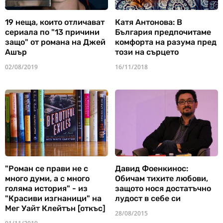
19 неща, които отличават
Катя Антонова: В
сериала по "13 причини
България предпочитаме
защо" от романа на Джей
комфорта на разума пред
Ашър
този на сърцето
02/08/2019
16/11/2018
"Роман се прави не с
Давид Фоенкинос:
много думи, а с много
Обичам тихите любови,
голяма история" - из
защото нося достатъчно
"Красиви изгнаници" на
лудост в себе си
Мег Уайт Клейтън [откъс]
28/08/2015