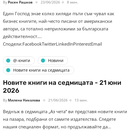
By
Росен Рашков
23/06/2026
8 мин.
Един Господ знае колко хиляди пъти съм чувал как
бизнес книгите, най-често писани от американски
автори, са тотално неприложими за българската
действителност….
Сподели:FacebookTwitterLinkedInPinterestEmail
@-книги
Новини
Новите книги на седмицата
Новите книги на седмицата - 21 юни
2026
By
Милена Николова
21/06/2026
13 мин.
Веднъж в седмицата „Аз чета“ ви представя новите книги
на пазара, подбрани от самите издателства. Следете
нашия специален формат, но продължавайте да…