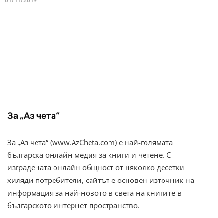
01/11/2019
За „Аз чета“
За „Аз чета“ (www.AzCheta.com) е най-голямата
българска онлайн медия за книги и четене. С
изградената онлайн общност от няколко десетки
хиляди потребители, сайтът е основен източник на
информация за най-новото в света на книгите в
българското интернет пространство.