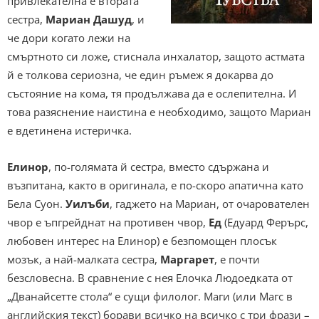
привлекателна е втората
сестра,
Мариан Дашуд
, и
че дори когато лежи на
смъртното си ложе, стиснала инхалатор, защото астмата
й е толкова сериозна, че един ръмеж я докарва до
състояние на кома, тя продължава да е ослепителна. И
това разяснение наистина е необходимо, защото Мариан
е вдетинена истеричка.
Елинор
, по-голямата й сестра, вместо сдържана и
възпитана, както в оригинала, е по-скоро апатична като
Бела Суон.
Уилъби
, гаджето на Мариан, от очарователен
чвор е ъпгрейднат на противен чвор,
Ед
(Едуард Ферърс,
любовен интерес на Елинор) е безпомощен плосък
мозък, а най-малката сестра,
Маргарет
, е почти
безсловесна. В сравнение с нея Елочка Людоедката от
„Дванайсетте стола“ е сущи филолог. Маги (или Магс в
английския текст) борави всичко на всичко с три фрази –