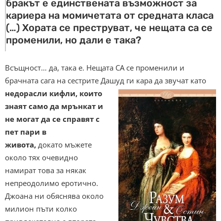
бракът е единствената възможност за
кариера на момичетата от средната класа
(…) Хората се преструват, че нещата са се
променили, но дали е така?
Всъщност… да, така е. Нещата СА се променили и
брачната сага на сестрите Дашуд ги кара да звучат като
недорасли кифли, които
знаят само да мрънкат и
не могат да се справят с
пет пари в
живота,
докато мъжете
около тях очевидно
намират това за някак
непреодолимо еротично.
Джоана ни обяснява около
милион пъти колко