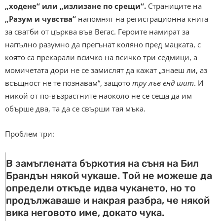
„ходене“ или „излизане по срещи“.
Страниците на
„Разум и чувства“
напомнят на регистрационна книга
за сватби от църква във Вегас. Героите намират за
напълно разумно да прегънат коляно пред мацката, с
която са прекарали всичко на всичко три седмици, а
момичетата дори не се замислят да кажат „знаеш ли, аз
всъщност не те познавам“, защото
тру лъв енд шит
. И
никой от по-възрастните наоколо не се сеща да им
обърше два, та да се свърши тая мъка.
Проблем три:
В замъглената бъркотия на съня на Бил
Брандън някой чукаше. Той не можеше да
определи откъде идва чукането, но то
продължаваше и накрая разбра, че някой
вика неговото име, докато чука.