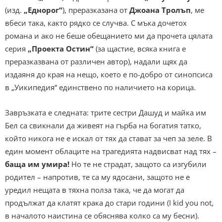
(изд.
„Еднорог“
), преразказана от
Джоана Тролъп
, ме
вбеси така, както рядко се случва. С мъка дочетох
романа и ако не беше обещанието ми да прочета цялата
серия
„Проекта Остин“
(за щастие, всяка книга е
преразказвана от различен автор), надали щях да
издаяня до края на нещо, което е по-добро от синопсиса
в „Уикипедия“ единствено по наличието на корица.
Завръзката е следната: трите сестри Дашуд и майка им
Бел са свикнали да живеят на гърба на богатия татко,
който никога не е искал от тях да стават за чеп за зеле. В
един момент облаците на трагедията надвисват над тях –
баща им умира!
Но те не страдат, защото са изгубили
родител – напротив, те са му ядосани, защото не е
уредил нещата в тяхна полза така, че да могат да
продължат да клатят крака до стари години (I kid you not,
в началото наистина се обяснява колко са му бесни).