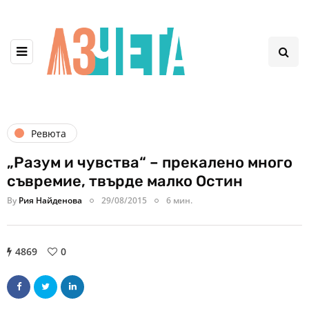
Ревюта
„Разум и чувства“ – прекалено много
съвремие, твърде малко Остин
By
Рия Найденова
29/08/2015
6 мин.
4869
0