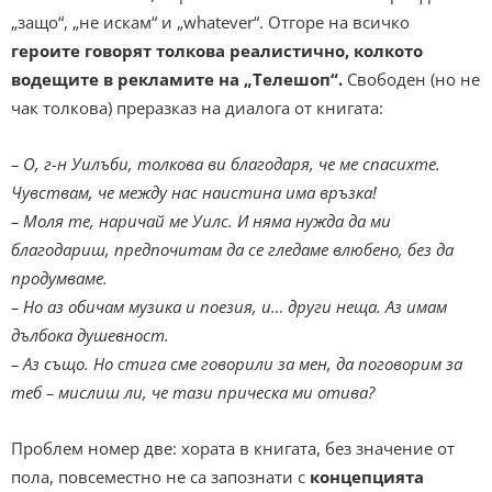
„защо“, „не искам“ и „whatever“. Отгоре на всичко
героите говорят толкова реалистично, колкото
водещите в рекламите на „Телешоп“.
Свободен (но не
чак толкова) преразказ на диалога от книгата:
– О, г-н Уилъби, толкова ви благодаря, че ме спасихте.
Чувствам, че между нас наистина има връзка!
– Моля те, наричай ме Уилс. И няма нужда да ми
благодариш, предпочитам да се гледаме влюбено, без да
продумваме.
– Но аз обичам музика и поезия, и… други неща. Аз имам
дълбока душевност.
– Аз също. Но стига сме говорили за мен, да поговорим за
теб – мислиш ли, че тази прическа ми отива?
Проблем номер две: хората в книгата, без значение от
пола, повсеместно не са запознати с
концепцията