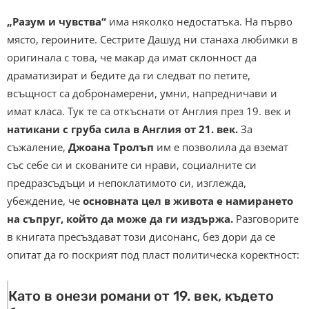
„Разум и чувства“
има няколко недостатъка. На първо
място, героините. Сестрите Дашуд ни станаха любимки в
оригинала с това, че макар да имат склонност да
драматизират и бедите да ги следват по петите,
всъщност са добронамерени, умни, напредничави и
имат класа. Тук те са откъснати от Англия през 19. век и
натикани с груба сила в Англия от 21. век.
За
съжаление,
Джоана Тролъп
им е позволила да вземат
със себе си и скованите си нрави, социалните си
предразсъдъци и непоклатимото си, изглежда,
убеждение, че
основната цел в живота е намирането
на съпруг, който да може да ги издържа.
Разговорите
в книгата пресъздават този дисонанс, без дори да се
опитат да го поскрият под пласт политическа коректност:
Като в онези романи от 19. век, където