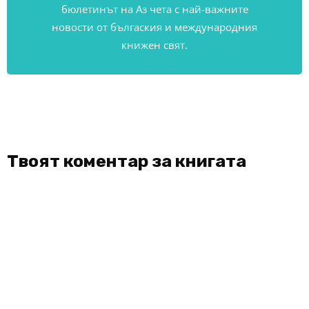
бюлетинът на Аз чета с най-важните
новости от бългаския и международния
книжен свят.
Твоят коментар за книгата