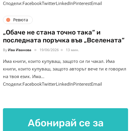
Сподели:FacebookTwitterLinkedInPinterestEmail
Ревюта
„Обаче не стана точно така“ и
последната поръчка във „Вселената“
By
Ива Иванова
19/06/2026
13 мин.
Има книги, които купуваш, защото си ги чакал. Има
книги, които купуваш, защото авторът вече ти е говорил
на твоя език. Има…
Сподели:FacebookTwitterLinkedInPinterestEmail
Абонирай се за