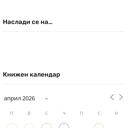
Наслади се на…
Книжен календар
П
В
С
Ч
П
С
Н