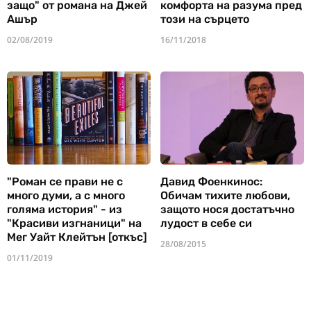
защо" от романа на Джей
комфорта на разума пред
Ашър
този на сърцето
02/08/2019
16/11/2018
"Роман се прави не с
Давид Фоенкинос:
много думи, а с много
Обичам тихите любови,
голяма история" - из
защото нося достатъчно
"Красиви изгнаници" на
лудост в себе си
Мег Уайт Клейтън [откъс]
28/08/2015
01/11/2019