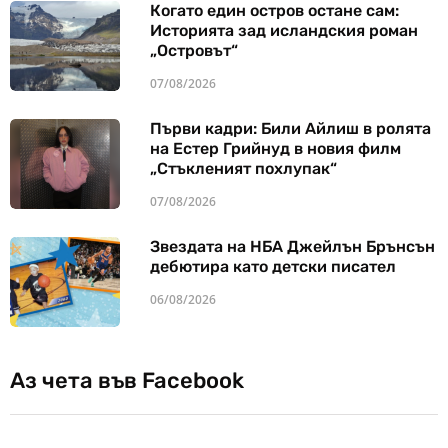
Когато един остров остане сам:
Историята зад исландския роман
„Островът“
07/08/2026
Първи кадри: Били Айлиш в ролята
на Естер Грийнуд в новия филм
„Стъкленият похлупак“
07/08/2026
Звездата на НБА Джейлън Брънсън
дебютира като детски писател
06/08/2026
Аз чета във Facebook