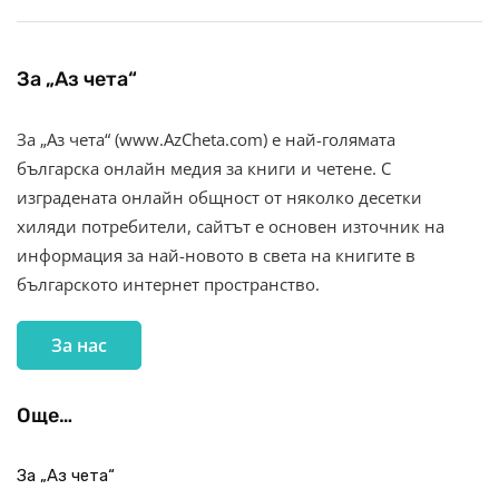
За „Аз чета“
За „Аз чета“ (www.AzCheta.com) е най-голямата
българска онлайн медия за книги и четене. С
изградената онлайн общност от няколко десетки
хиляди потребители, сайтът е основен източник на
информация за най-новото в света на книгите в
българското интернет пространство.
За нас
Още…
За „Аз чета“