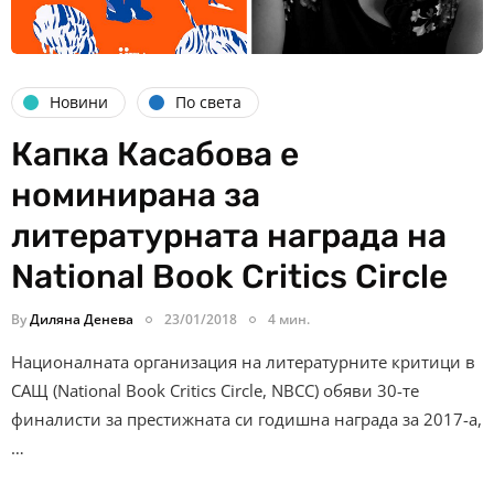
Новини
По света
Капка Касабова е
номинирана за
литературната награда на
National Book Critics Circle
By
Диляна Денева
23/01/2018
4 мин.
Националната организация на литературните критици в
САЩ (National Book Critics Circle, NBCC) обяви 30-те
финалисти за престижната си годишна награда за 2017-а,
…