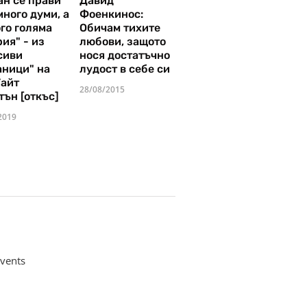
ан се прави
Давид
много думи, а
Фоенкинос:
го голяма
Обичам тихите
ия" - из
любови, защото
сиви
нося достатъчно
аници" на
лудост в себе си
Уайт
28/08/2015
тън [откъс]
2019
vents