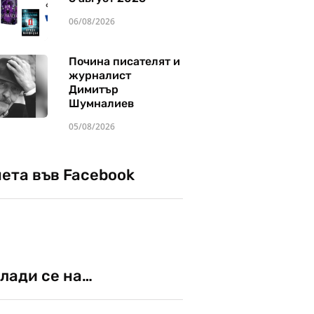
06/08/2026
Почина писателят и
журналист
Димитър
Шумналиев
05/08/2026
чета във Facebook
лади се на…