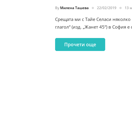
By
Милена Ташева
22/02/2019
13 
Срещата ми с Тайе Селаси няколко
глагол“ (изд. „Жанет 45“) в София е
Прочети още