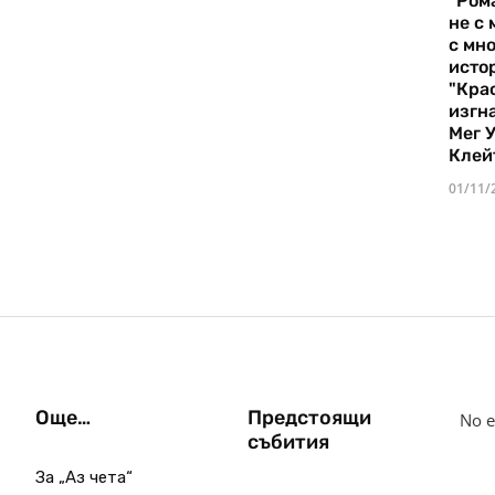
"Ром
не с 
с мно
истор
"Кра
изгн
Мег 
Клей
01/11/
Още…
Предстоящи
No e
събития
За „Аз чета“