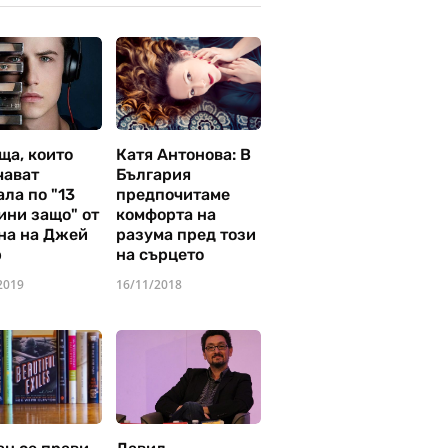
ща, които
Катя Антонова: В
чават
България
ла по "13
предпочитаме
ини защо" от
комфорта на
на на Джей
разума пред този
р
на сърцето
2019
16/11/2018