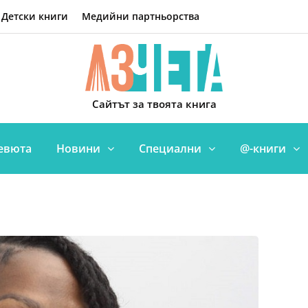
Детски книги
Медийни партньорства
Сайтът за твоята книга
евюта
Новини
Специални
@-книги