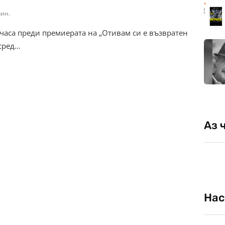
мин.
 часа преди премиерата на „Отивам си е възвратен
 сред…
Аз 
Нас