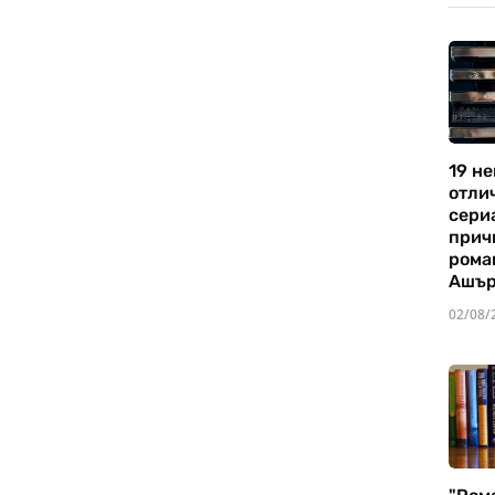
19 не
отли
сериа
прич
рома
Ашъ
02/08/