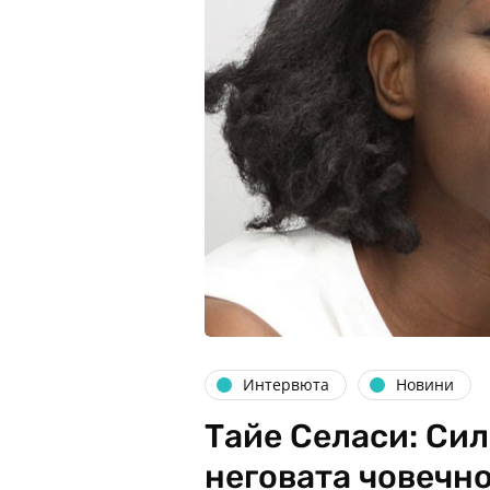
Интервюта
Новини
Тайе Селаси: Сил
неговата човечн