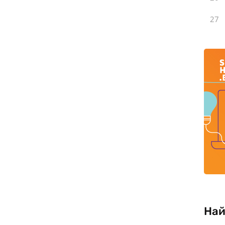
27
Най