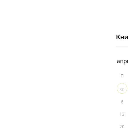
Кни
П
30
6
13
20