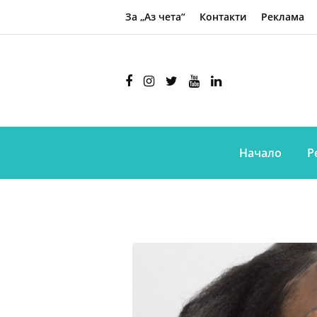
За „Аз чета“
Контакти
Реклама
Начало
Р