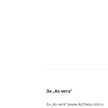
За „Аз чета“
За „Аз чета“ (www.AzCheta.com) е