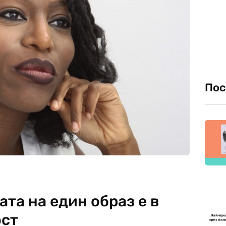
Пос
ата на един образ е в
ост