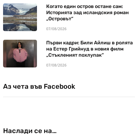
Когато един остров остане сам:
Историята зад исландския роман
„Островът“
07/08/2026
Първи кадри: Били Айлиш в ролята
на Естер Грийнуд в новия филм
„Стъкленият похлупак“
07/08/2026
Аз чета във Facebook
Наслади се на…