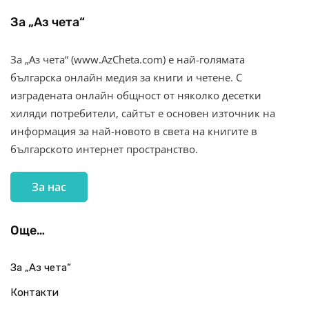
За „Аз чета“
За „Аз чета“ (www.AzCheta.com) е най-голямата
българска онлайн медия за книги и четене. С
изградената онлайн общност от няколко десетки
хиляди потребители, сайтът е основен източник на
информация за най-новото в света на книгите в
българското интернет пространство.
За нас
Още…
За „Аз чета“
Контакти