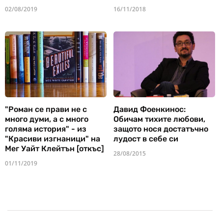
02/08/2019
16/11/2018
"Роман се прави не с
Давид Фоенкинос:
много думи, а с много
Обичам тихите любови,
голяма история" - из
защото нося достатъчно
"Красиви изгнаници" на
лудост в себе си
Мег Уайт Клейтън [откъс]
28/08/2015
01/11/2019