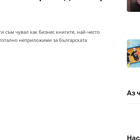
и съм чувал как бизнес книгите, най-често
 тотално неприложими за българската
Аз 
Нас