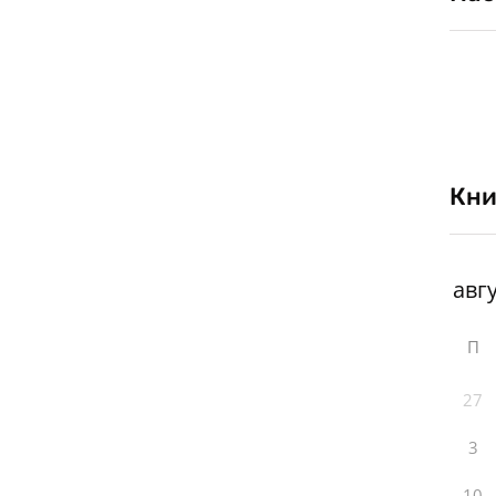
Кни
П
27
3
10