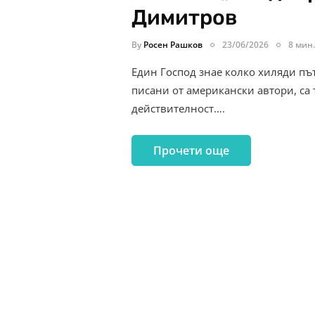
Димитров
By
Росен Рашков
23/06/2026
8 мин.
Един Господ знае колко хиляди път
писани от американски автори, са
действителност….
Прочети още