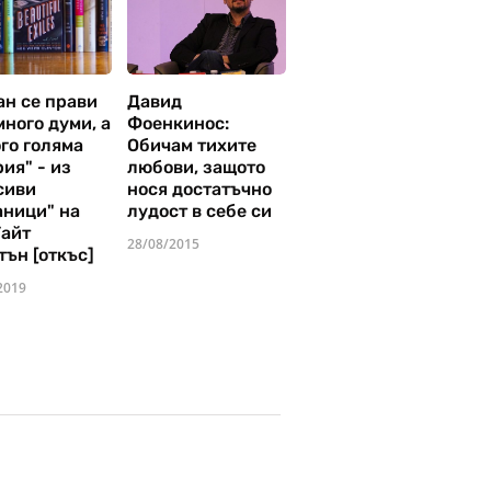
ан се прави
Давид
много думи, а
Фоенкинос:
го голяма
Обичам тихите
ия" - из
любови, защото
сиви
нося достатъчно
аници" на
лудост в себе си
Уайт
28/08/2015
тън [откъс]
2019