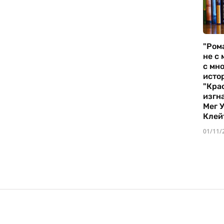
"Ром
не с 
с мно
истор
"Кра
изгн
Мег 
Клей
01/11/