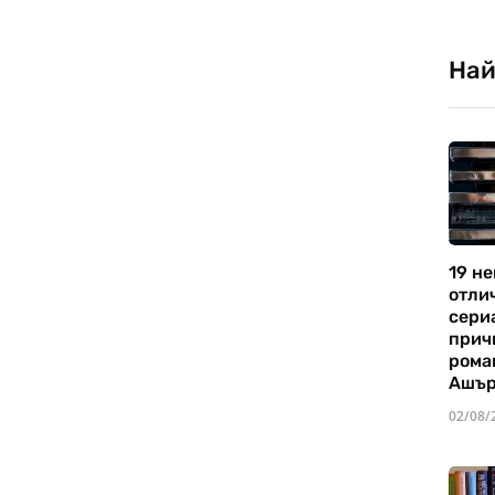
Най
19 не
отли
сериа
прич
рома
Ашъ
02/08/