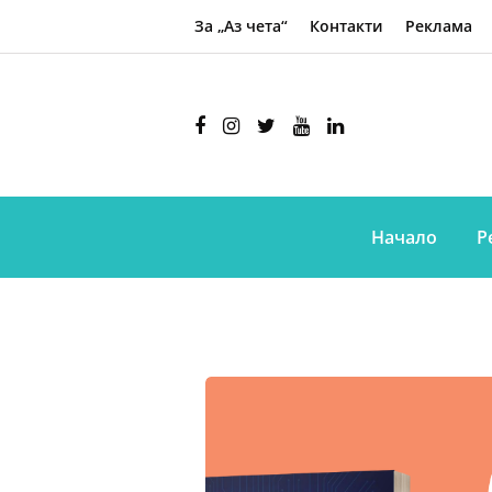
За „Аз чета“
Контакти
Реклама
Начало
Р