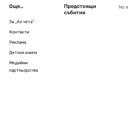
Още…
Предстоящи
No e
събития
За „Аз чета“
Контакти
Реклама
Детски книги
Медийни
партньорства