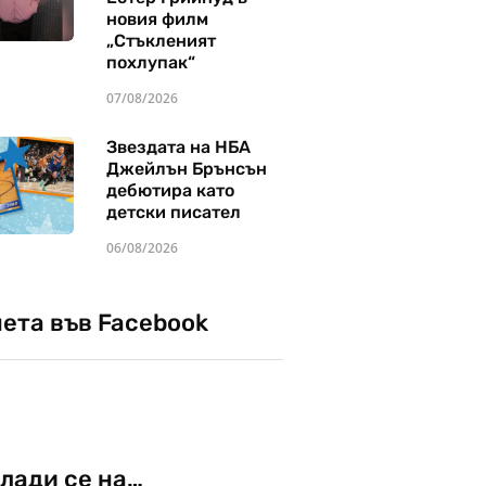
новия филм
„Стъкленият
похлупак“
07/08/2026
Звездата на НБА
Джейлън Брънсън
дебютира като
детски писател
06/08/2026
чета във Facebook
лади се на…