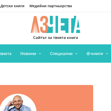
Детски книги
Медийни партньорства
Сайтът за твоята книга
евюта
Новини
Специални
@-книги