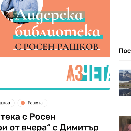
Пос
ашков
Ревюта
тека с Росен
и от вчера“ с Димитър