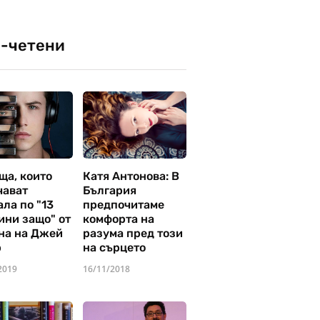
-четени
ща, които
Катя Антонова: В
чават
България
ла по "13
предпочитаме
ини защо" от
комфорта на
на на Джей
разума пред този
р
на сърцето
2019
16/11/2018