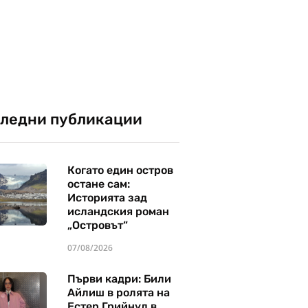
ледни публикации
Когато един остров
остане сам:
Историята зад
исландския роман
„Островът“
07/08/2026
Първи кадри: Били
Айлиш в ролята на
Естер Грийнуд в