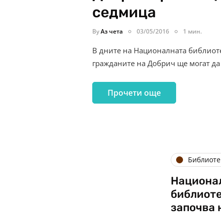
седмица
By
Аз чета
03/05/2016
1 мин.
В дните на Националната библиотеч
гражданите на Добрич ще могат да
Прочети още
Библиоте
Национа
библиот
започва 