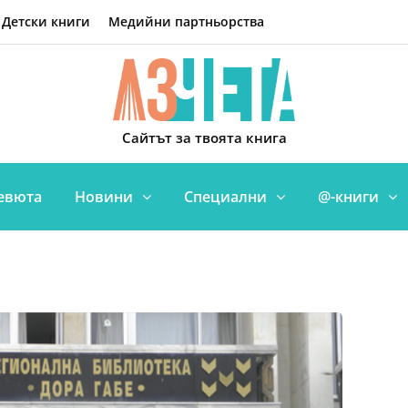
Детски книги
Медийни партньорства
Сайтът за твоята книга
евюта
Новини
Специални
@-книги