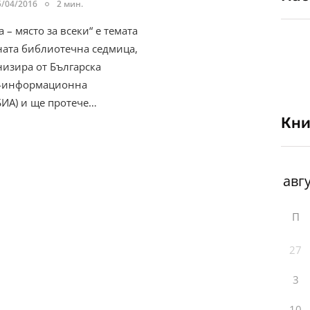
5/04/2016
2 мин.
 – място за всеки“ е темата
ата библиотечна седмица,
низира от Българска
-информационна
БИА) и ще протече…
Кни
П
27
3
10