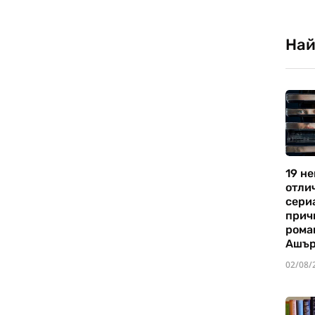
Най
19 не
отли
сериа
прич
рома
Ашъ
02/08/