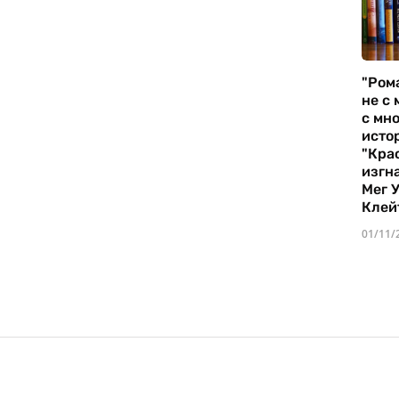
"Ром
не с 
с мно
истор
"Кра
изгн
Мег 
Клей
01/11/