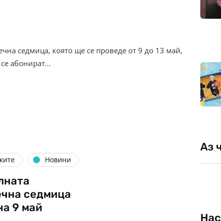
на седмица, която ще се проведе от 9 до 13 май,
 се абонират…
Аз 
ките
Новини
лната
ечна седмица
на 9 май
Нас