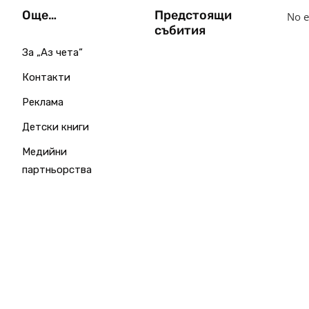
Още…
Предстоящи
No e
събития
За „Аз чета“
Контакти
Реклама
Детски книги
Медийни
партньорства