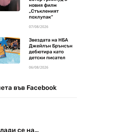
новия филм
„Стъкленият
похлупак“
07/08/2026
Звездата на НБА
Джейлън Брънсън
дебютира като
детски писател
06/08/2026
чета във Facebook
лади се на…