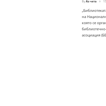
By
Аз чета
1
„Библиотеката
на Националн
която се орга
библиотечно
асоциация (Б