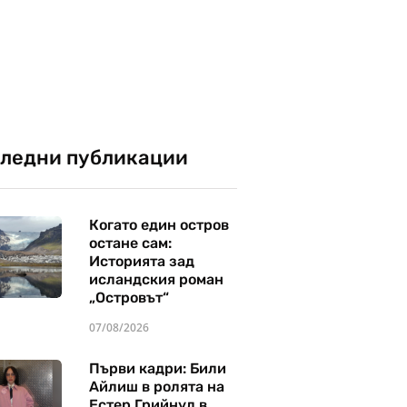
ледни публикации
Когато един остров
остане сам:
Историята зад
исландския роман
„Островът“
07/08/2026
Първи кадри: Били
Айлиш в ролята на
Естер Грийнуд в