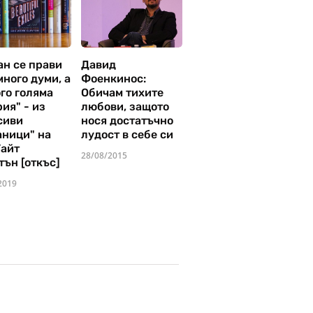
ан се прави
Давид
много думи, а
Фоенкинос:
го голяма
Обичам тихите
ия" - из
любови, защото
сиви
нося достатъчно
аници" на
лудост в себе си
Уайт
28/08/2015
тън [откъс]
2019