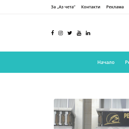
За „Аз чета“
Контакти
Реклама
Начало
Р