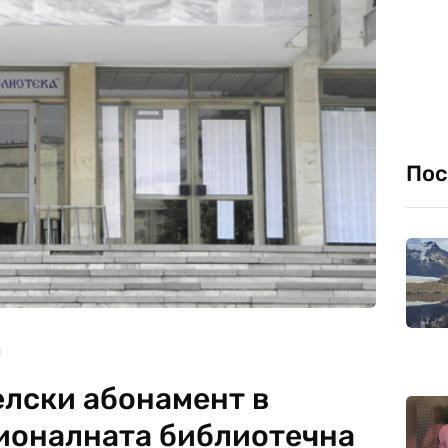
Пос
елски абонамент в
ионалната библиотечна