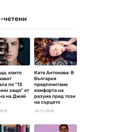
-четени
ща, които
Катя Антонова: В
чават
България
ла по "13
предпочитаме
ини защо" от
комфорта на
на на Джей
разума пред този
р
на сърцето
2019
16/11/2018