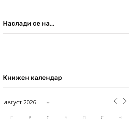
Наслади се на…
Книжен календар
П
В
С
Ч
П
С
Н