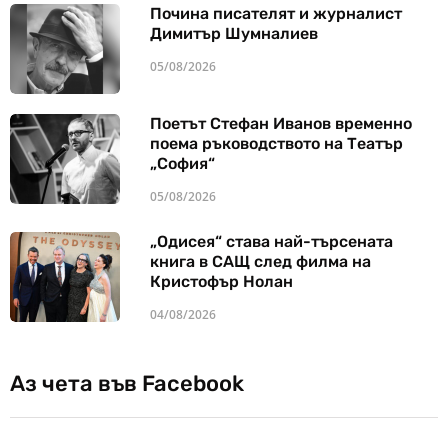
Почина писателят и журналист
Димитър Шумналиев
05/08/2026
Поетът Стефан Иванов временно
поема ръководството на Театър
„София“
05/08/2026
„Одисея“ става най-търсената
книга в САЩ след филма на
Кристофър Нолан
04/08/2026
Аз чета във Facebook