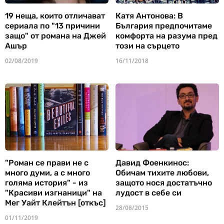
19 неща, които отличават
Катя Антонова: В
сериала по "13 причини
България предпочитаме
защо" от романа на Джей
комфорта на разума пред
Ашър
този на сърцето
02/08/2019
16/11/2018
"Роман се прави не с
Давид Фоенкинос:
много думи, а с много
Обичам тихите любови,
голяма история" - из
защото нося достатъчно
"Красиви изгнаници" на
лудост в себе си
Мег Уайт Клейтън [откъс]
28/08/2015
01/11/2019