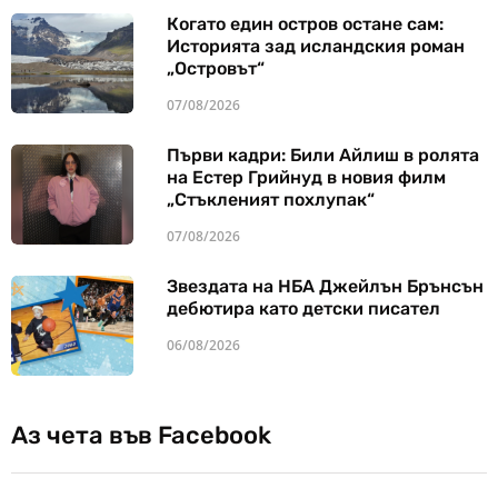
Когато един остров остане сам:
Историята зад исландския роман
„Островът“
07/08/2026
Първи кадри: Били Айлиш в ролята
на Естер Грийнуд в новия филм
„Стъкленият похлупак“
07/08/2026
Звездата на НБА Джейлън Брънсън
дебютира като детски писател
06/08/2026
Аз чета във Facebook