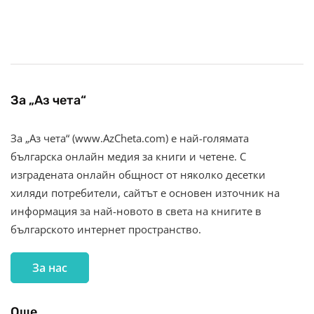
За „Аз чета“
За „Аз чета“ (www.AzCheta.com) е най-голямата
българска онлайн медия за книги и четене. С
изградената онлайн общност от няколко десетки
хиляди потребители, сайтът е основен източник на
информация за най-новото в света на книгите в
българското интернет пространство.
За нас
Още…