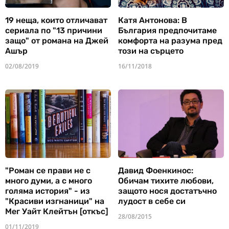
19 неща, които отличават
Катя Антонова: В
сериала по "13 причини
България предпочитаме
защо" от романа на Джей
комфорта на разума пред
Ашър
този на сърцето
02/08/2019
16/11/2018
"Роман се прави не с
Давид Фоенкинос:
много думи, а с много
Обичам тихите любови,
голяма история" - из
защото нося достатъчно
"Красиви изгнаници" на
лудост в себе си
Мег Уайт Клейтън [откъс]
28/08/2015
01/11/2019