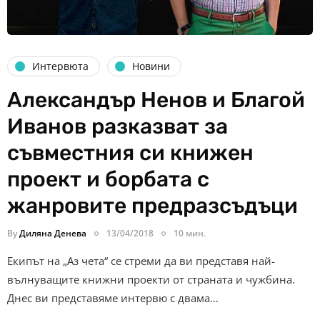
Интервюта
Новини
Александър Ненов и Благой
Иванов разказват за
съвместния си книжен
проект и борбата с
жанровите предразсъдъци
By
Диляна Денева
13/04/2018
10 мин.
Екипът на „Аз чета“ се стреми да ви представя най-
вълнуващите книжни проекти от страната и чужбина.
Днес ви представяме интервю с двама…