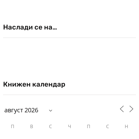
Наслади се на…
Книжен календар
П
В
С
Ч
П
С
Н