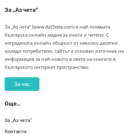
За „Аз чета“
За „Аз чета“ (www.AzCheta.com) е най-голямата
българска онлайн медия за книги и четене. С
изградената онлайн общност от няколко десетки
хиляди потребители, сайтът е основен източник на
информация за най-новото в света на книгите в
българското интернет пространство.
За нас
Още…
За „Аз чета“
Контакти