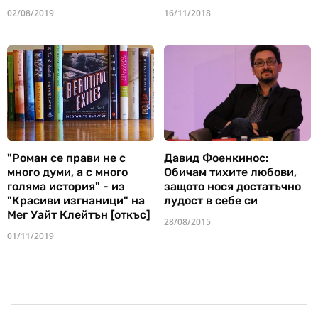
02/08/2019
16/11/2018
"Роман се прави не с
Давид Фоенкинос:
много думи, а с много
Обичам тихите любови,
голяма история" - из
защото нося достатъчно
"Красиви изгнаници" на
лудост в себе си
Мег Уайт Клейтън [откъс]
28/08/2015
01/11/2019