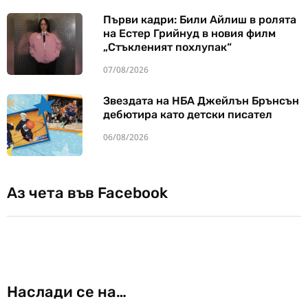
Първи кадри: Били Айлиш в ролята
на Естер Грийнуд в новия филм
„Стъкленият похлупак“
07/08/2026
Звездата на НБА Джейлън Брънсън
дебютира като детски писател
06/08/2026
Аз чета във Facebook
Наслади се на…