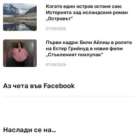
Когато един остров остане сам:
Историята зад исландския роман
„Островът“
07/08/2026
Първи кадри: Били Айлиш в ролята
на Естер Грийнуд в новия филм
„Стъкленият похлупак“
07/08/2026
Аз чета във Facebook
Наслади се на…