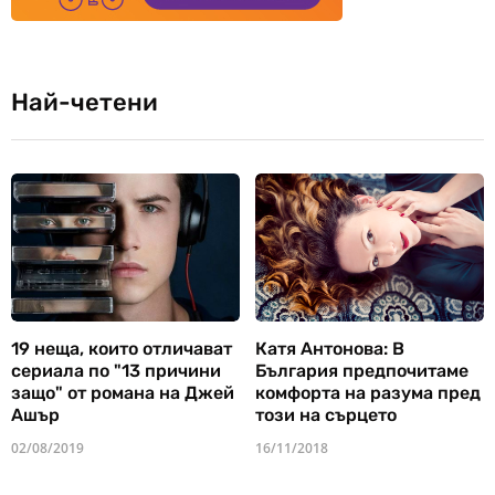
Най-четени
19 неща, които отличават
Катя Антонова: В
сериала по "13 причини
България предпочитаме
защо" от романа на Джей
комфорта на разума пред
Ашър
този на сърцето
02/08/2019
16/11/2018