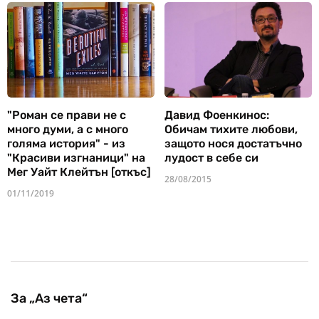
"Роман се прави не с
Давид Фоенкинос:
много думи, а с много
Обичам тихите любови,
голяма история" - из
защото нося достатъчно
"Красиви изгнаници" на
лудост в себе си
Мег Уайт Клейтън [откъс]
28/08/2015
01/11/2019
За „Аз чета“