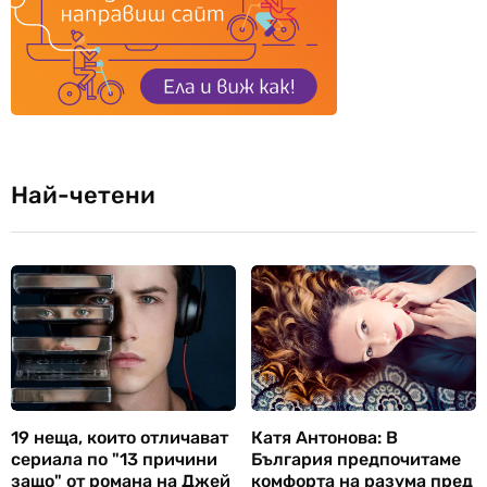
Най-четени
19 неща, които отличават
Катя Антонова: В
сериала по "13 причини
България предпочитаме
защо" от романа на Джей
комфорта на разума пред