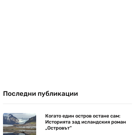
Последни публикации
Когато един остров остане сам:
Историята зад исландския роман
„Островът“