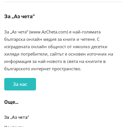
За „Аз чета“
За „Аз чета“ (www.AzCheta.com) е най-голямата
българска онлайн медия за книги и четене. С
изградената онлайн общност от няколко десетки
хиляди потребители, сайтът е основен източник на
информация за най-новото в света на книгите в
българското интернет пространство.
За нас
Още…
За „Аз чета“