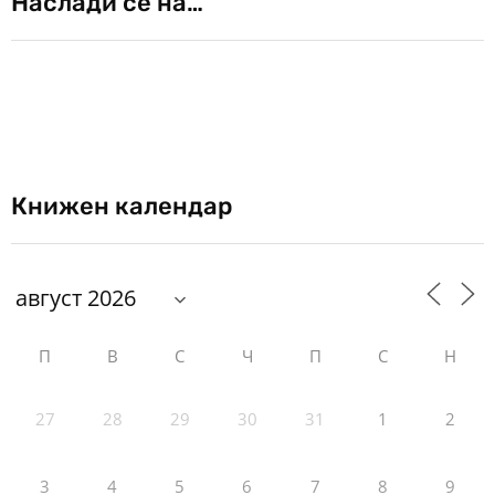
Наслади се на…
Книжен календар
П
В
С
Ч
П
С
Н
27
28
29
30
31
1
2
3
4
5
6
7
8
9