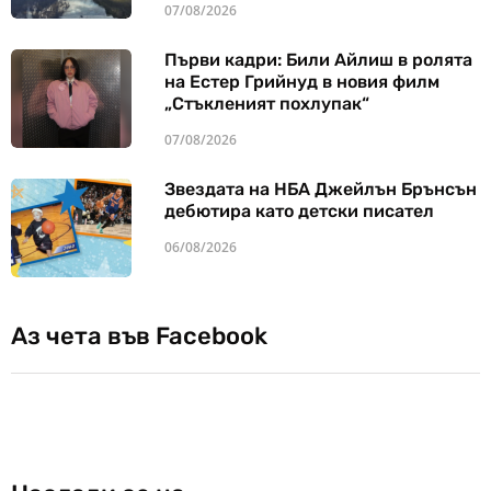
07/08/2026
Първи кадри: Били Айлиш в ролята
на Естер Грийнуд в новия филм
„Стъкленият похлупак“
07/08/2026
Звездата на НБА Джейлън Брънсън
дебютира като детски писател
06/08/2026
Аз чета във Facebook