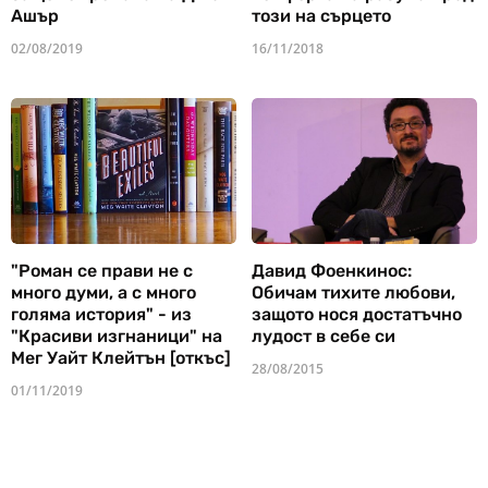
Ашър
този на сърцето
02/08/2019
16/11/2018
"Роман се прави не с
Давид Фоенкинос:
много думи, а с много
Обичам тихите любови,
голяма история" - из
защото нося достатъчно
"Красиви изгнаници" на
лудост в себе си
Мег Уайт Клейтън [откъс]
28/08/2015
01/11/2019