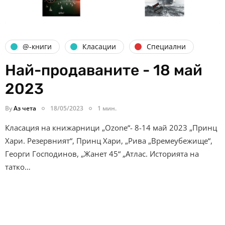
@-книги
Класации
Специални
Най-продаваните - 18 май
2023
By
Аз чета
18/05/2023
1 мин.
Класация на книжарници „Ozone“- 8-14 май 2023 „Принц
Хари. Резервният“, Принц Хари, „Рива „Времеубежище“,
Георги Господинов, „Жанет 45“ „Атлас. Историята на
татко…